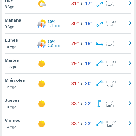
ublicidad y
4
-
22
31°
/
17°
km/h
8 Ago
do en
 mismo.
Mañana
80%
11
-
30
30°
/
19°
sultar más
4.4 mm
km/h
9 Ago
 en nuestra
 Cookies
y
Lunes
60%
6
-
27
ualquier
29°
/
19°
1.3 mm
km/h
10 Ago
ento
 botón
Martes
11
-
30
29°
/
18°
ación de
km/h
11 Ago
kies
 disponible
Miércoles
11
-
29
e nuestra
31°
/
20°
km/h
12 Ago
.
Jueves
IVAMENTE,
7
-
29
33°
/
22°
km/h
13 Ago
as
Viernes
10
-
32
33°
/
23°
 a cookies
km/h
14 Ago
 no aceptar