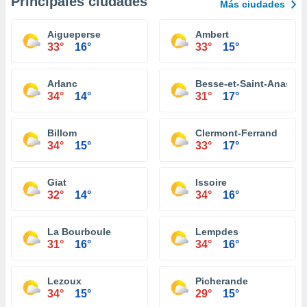
Principales ciudades
Más ciudades
Aigueperse
Ambert
33°
16°
33°
15°
Arlanc
Besse-et-Saint-Anastai
34°
14°
31°
17°
Billom
Clermont-Ferrand
34°
15°
33°
17°
Giat
Issoire
32°
14°
34°
16°
La Bourboule
Lempdes
31°
16°
34°
16°
Lezoux
Picherande
34°
15°
29°
15°