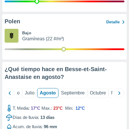
ados con el
 seleccionar
o.
calización
Polen
Detalle
precisa e
ión mediante
Bajo
Gramíneas (22 #/m³)
, publicidad
dos,
 publicidad
,
¿Qué tiempo hace en Besse-et-Saint-
ón de
 desarrollo
Anastaise en
agosto
?
s.
tros 1199
yo
Junio
Julio
Agosto
Septiembre
Octubre
Noviemb
ios
T. Media:
17°C
Max.:
23°C
Min:
12°C
Días de lluvia:
13
días
Acum. de lluvia:
96 mm