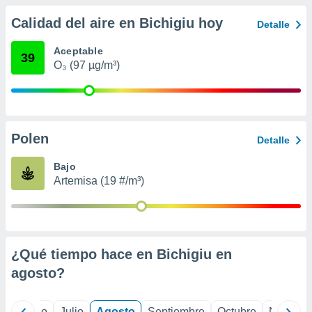
ados con el
 seleccionar
Calidad del aire en Bichigiu hoy
Detalle
o.
calización
Aceptable
39
precisa e
O₃ (97 µg/m³)
ión mediante
, publicidad
dos,
Polen
Detalle
 publicidad
,
Bajo
ón de
Artemisa (19 #/m³)
 desarrollo
s.
tros 1199
ios
¿Qué tiempo hace en Bichigiu en
agosto
?
yo
Junio
Julio
Agosto
Septiembre
Octubre
Noviemb