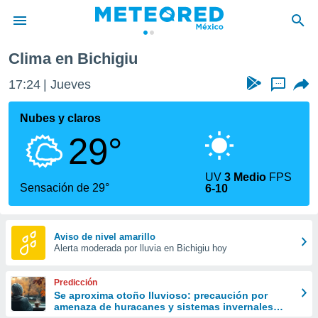
Clima en Bichigiu
privacidad
17:24
Jueves
...
o de
mx
mx) ha sido
Nubes y claros
or
29°
es para
ue la
 que se
UV
3 Medio
FPS
e calidad.
Sensación de 29°
6-10
eder a este
ediante las
opciones:
Aviso de nivel amarillo
Alerta moderada por lluvia en Bichigiu hoy
ookies y
e forma
Predicción
d digital
Se aproxima otoño lluvioso: precaución por
amenaza de huracanes y sistemas invernales
ada, basada