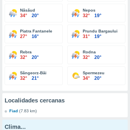
Năsăud
Nepos
34°
20°
32°
19°
Piatra Fantanele
Prundu Bargaului
27°
16°
31°
19°
Rebra
Rodna
32°
20°
32°
20°
Sângeorz-Băi
Spermezeu
32°
21°
34°
20°
Localidades cercanas
Fiad
(7.83 km)
Clima...