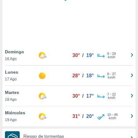
ste abono
 botón
.
nto,
cios
kies,
Domingo
9
-
29
ores únicos
30°
/
19°
km/h
16 Ago
as similares
nar,
Lunes
rocesar
8
-
27
28°
/
18°
km/h
onales como
17 Ago
 este sitio
recciones IP
Martes
7
-
22
30°
/
17°
ficadores de
km/h
18 Ago
 posible
s
Miércoles
 traten tus
10
-
46
31°
/
20°
km/h
nales en
19 Ago
 interés
go a lo que
Riesgo de tormentas
nerte. Para