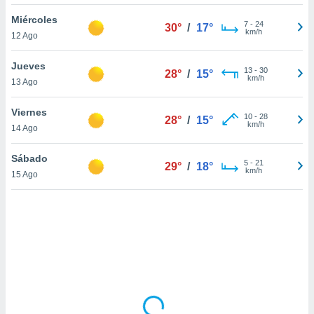
ón de
uedes
Miércoles
7
-
24
30°
/
17°
uestro sitio
km/h
12 Ago
ed.mx. En
te
Jueves
 de que
13
-
30
28°
/
15°
km/h
13 Ago
talarán
e sean
para
Viernes
10
-
28
28°
/
15°
a
km/h
14 Ago
por el sitio
o se
Sábado
5
-
21
cookies para
29°
/
18°
km/h
15 Ago
nto ni para
licidad o
ado, aunque
sualizar
general no
ada. Puedes
 instalación
y acceder a
io web a