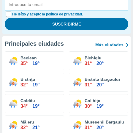
He leído y acepto la política de privacidad.
Principales ciudades
Más ciudades
Beclean
Bichigiu
35°
19°
31°
20°
Bistriţa
Bistrita Bargaului
32°
19°
31°
20°
Coldău
Colibiţa
34°
19°
30°
19°
Măieru
Muresenii Bargaului
32°
21°
31°
20°