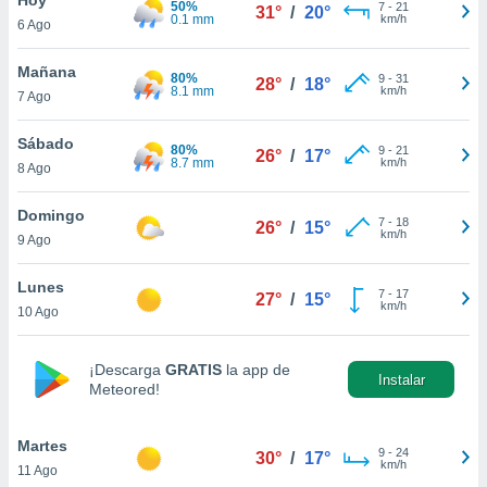
50%
ublicidad y
7
-
21
31°
/
20°
0.1 mm
km/h
6 Ago
do en
 mismo.
Mañana
80%
9
-
31
28°
/
18°
sultar más
8.1 mm
km/h
7 Ago
 en nuestra
 Cookies
y
Sábado
80%
9
-
21
ualquier
26°
/
17°
8.7 mm
km/h
8 Ago
ento
 botón
Domingo
7
-
18
26°
/
15°
ación de
km/h
9 Ago
kies
 disponible
Lunes
7
-
17
e nuestra
27°
/
15°
km/h
10 Ago
.
IVAMENTE,
¡Descarga
GRATIS
la app de
Instalar
Meteored!
as
 a cookies
Martes
9
-
24
30°
/
17°
km/h
11 Ago
 no aceptar