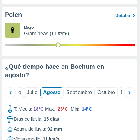
ados con el
 seleccionar
o.
Polen
Detalle
calización
Bajo
precisa e
Gramíneas (11 #/m³)
ión mediante
, publicidad
dos,
 publicidad
¿Qué tiempo hace en Bochum en
,
agosto
?
ón de
 desarrollo
s.
yo
Junio
Julio
Agosto
Septiembre
Octubre
Noviemb
tros 1199
ios
T. Media:
18°C
Max.:
23°C
Min:
14°C
Días de lluvia:
15
días
Acum. de lluvia:
92 mm
Viento medio:
11 km/h