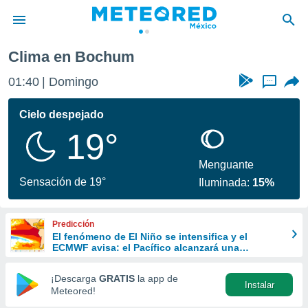
Clima en Bochum
privacidad
01:41
Domingo
...
o de
mx
mx) ha sido
Cielo despejado
or
19°
es para
ue la
 que se
Menguante
e calidad.
Sensación de 19°
Iluminada:
15%
eder a este
ediante las
opciones:
Predicción
El fenómeno de El Niño se intensifica y el
ookies y
ECMWF avisa: el Pacífico alcanzará una
e forma
anomalía récord superior a los 3 ºC
¡Descarga
GRATIS
la app de
Instalar
d digital
Meteored!
ada, basada