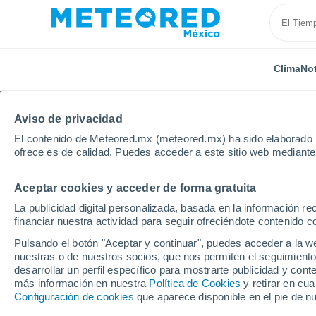
Clima
Not
Aviso de privacidad
El contenido de Meteored.mx (meteored.mx) ha sido elaborado p
ofrece es de calidad. Puedes acceder a este sitio web mediante
Aceptar cookies y acceder de forma gratuita
Inicio
Estados Unidos
Missouri
Boston
La publicidad digital personalizada, basada en la información r
financiar nuestra actividad para seguir ofreciéndote contenido c
Clima en Boston - MO
Pulsando el botón "Aceptar y continuar", puedes acceder a la w
nuestras o de nuestros socios, que nos permiten el seguimiento
07:13
Viernes
desarrollar un perfil específico para mostrarte publicidad y co
más información en nuestra
Política de Cookies
y retirar en cu
Configuración de cookies
que aparece disponible en el pie de n
Nubes y claros