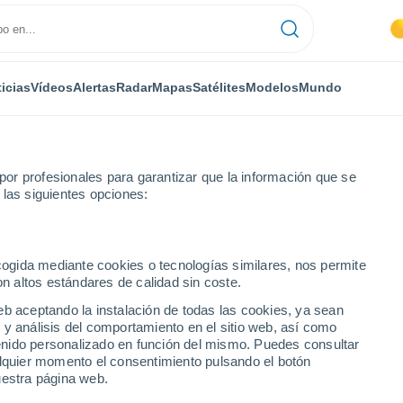
icias
Vídeos
Alertas
Radar
Mapas
Satélites
Modelos
Mundo
or profesionales para garantizar que la información que se
 las siguientes opciones:
ecogida mediante cookies o tecnologías similares, nos permite
on altos estándares de calidad sin coste.
eb aceptando la instalación de todas las cookies, ya sean
 y análisis del comportamiento en el sitio web, así como
...
ntenido personalizado en función del mismo. Puedes consultar
alquier momento el consentimiento pulsando el botón
Por hora
uestra página web.
Calor Húmedo Sofocante en las
próximas horas