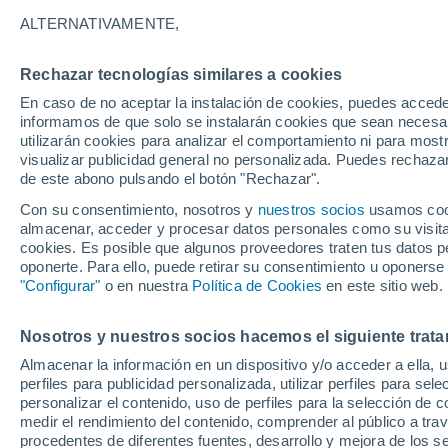
24°
ALTERNATIVAMENTE,
Rechazar tecnologías similares a cookies
Suroeste
En caso de no aceptar la instalación de cookies, puedes accede
Sensación de 25°
14
-
25 km
informamos de que solo se instalarán cookies que sean necesari
utilizarán cookies para analizar el comportamiento ni para most
visualizar publicidad general no personalizada. Puedes rechazar
de este abono pulsando el botón "Rechazar".
Ciencia
De desperdicio a santuario: EE. UU. devolvió
Con su consentimiento, nosotros y
nuestros socios
usamos cooki
500,000 toneladas de conchas al océano y rev
almacenar, acceder y procesar datos personales como su visita e
la vida marina
cookies. Es posible que algunos proveedores traten tus datos pe
Clima 1 - 7 días
Por hora
Actualidad
Mapa de nub
oponerte. Para ello, puede retirar su consentimiento u oponerse
"Configurar"
o en nuestra
Política de Cookies
en este sitio web.
Nosotros y nuestros socios hacemos el siguiente trata
Mañana
Domingo
Hoy
Almacenar la información en un dispositivo y/o acceder a ella, 
8 Ago
9 Ago
7 Ago
perfiles para publicidad personalizada, utilizar perfiles para sele
personalizar el contenido, uso de perfiles para la selección de c
medir el rendimiento del contenido, comprender al público a tra
procedentes de diferentes fuentes, desarrollo y mejora de los se
60%