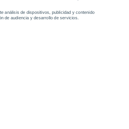
0.5 mm
1.5 mm
36°
/
25°
37°
/
26°
37°
/
27°
35°
/
25°
e análisis de dispositivos, publicidad y contenido
n de audiencia y desarrollo de servicios.
-
38
km/h
19
-
38
km/h
18
-
36
km/h
17
-
41
km/h
osto
Suroeste
0 Bajo
14
-
25 km/h
FPS:
no
Suroeste
1 Bajo
13
-
24 km/h
FPS:
no
Suroeste
2 Bajo
16
-
29 km/h
FPS:
no
Suroeste
6 Alto
16
-
31 km/h
FPS:
15-25