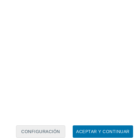
Calendario lunar
Lun
Mar
Mié
Jue
Vie
Sáb
Dom
7
8
9
10
11
12
13
14
15
16
17
18
19
20
CONFIGURACIÓN
ACEPTAR Y CONTINUAR