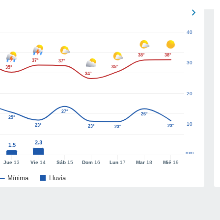
40
38°
38°
37°
37°
30
35°
35°
34°
20
27°
26°
25°
10
23°
23°
23°
23°
2.3
1.5
mm
Jue
13
Vie
14
Sáb
15
Dom
16
Lun
17
Mar
18
Mié
19
Mínima
Lluvia