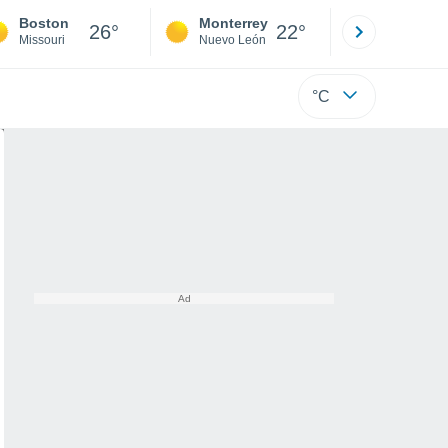
Boston
Monterrey
Mexicali
26°
22°
Missouri
Nuevo León
Baja C
°C