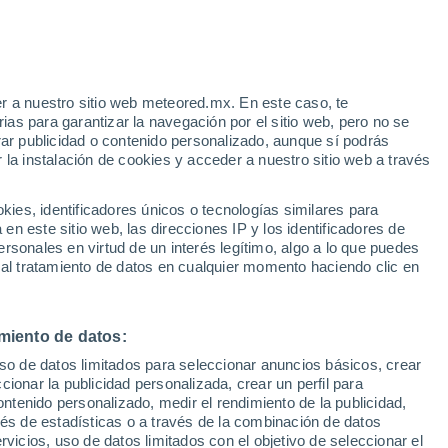
r a nuestro sitio web meteored.mx. En este caso, te
/h
as para garantizar la navegación por el sitio web, pero no se
rar publicidad o contenido personalizado, aunque sí podrás
 la instalación de cookies y acceder a nuestro sitio web a través
es, identificadores únicos o tecnologías similares para
ivió
n este sitio web, las direcciones IP y los identificadores de
rsonales en virtud de un interés legítimo, algo a lo que puedes
osidad
Radar de lluvia
Satélites
Modelos
 al tratamiento de datos en cualquier momento haciendo clic en
miento de datos:
Lunes
Martes
Miércoles
Jueves
uso de datos limitados para seleccionar anuncios básicos, crear
10 Ago
11 Ago
12 Ago
13 Ago
ccionar la publicidad personalizada, crear un perfil para
ontenido personalizado, medir el rendimiento de la publicidad,
vés de estadísticas o a través de la combinación de datos
rvicios, uso de datos limitados con el objetivo de seleccionar el
60%
70%