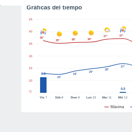
Gráficas del tiempo
45
40
37°
37°
36°
36°
36°
35°
35
30
27°
25
26°
25°
8.6
24°
23°
20
0.5
°C
Vie
7
Sáb
8
Dom
9
Lun
10
Mar
11
Mié
12
Máxima