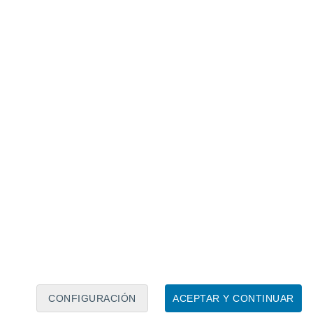
Calendario lunar
Lun
Mar
Mié
Jue
Vie
Sáb
Dom
6
7
8
9
10
11
12
13
14
15
16
17
18
19
CONFIGURACIÓN
ACEPTAR Y CONTINUAR
6