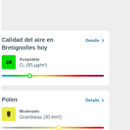
Calidad del aire en
Detalle
Bretignolles hoy
Aceptable
34
O₃ (85 µg/m³)
Polen
Detalle
Moderado
Gramíneas (30 #/m³)