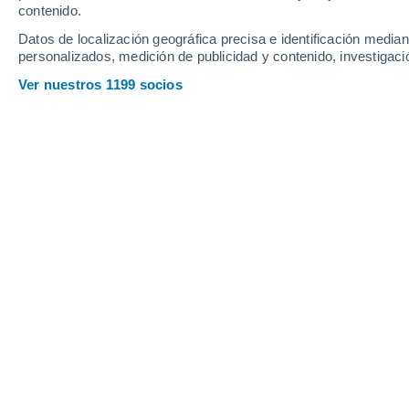
contenido.
18
-
31
km/h
13
-
26
km/h
14
15
-
30
km/h
Datos de localización geográfica precisa e identificación mediant
personalizados, medición de publicidad y contenido, investigació
Tiempo en Bretignolles hoy
, 6 de ago
Ver nuestros 1199 socios
Nubes y claros
20°
11:00
Sensación T.
20°
Soleado
21°
12:00
Sensación T.
21°
Nubes y claros
23°
13:00
Sensación T.
25°
Nubes y claros
24°
14:00
Sensación T.
25°
Nubes y claros
24°
15:00
Sensación T.
25°