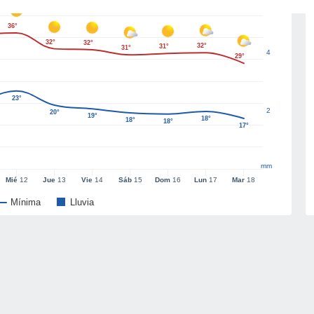
36°
32°
32°
32°
31°
31°
4
29°
23°
2
20°
19°
18°
18°
18°
17°
mm
Mié
12
Jue
13
Vie
14
Sáb
15
Dom
16
Lun
17
Mar
18
Mínima
Lluvia