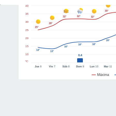
40
35°
35
32°
32°
32°
30
28°
25°
25
20
20°
18°
18°
15
16°
14°
13°
10
0.4
°C
Jue
6
Vie
7
Sáb
8
Dom
9
Lun
10
Mar
11
Máxima