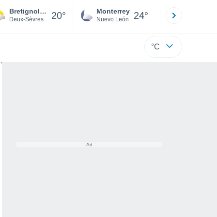
Bretignolles
Monterrey
Mexicali
20°
24°
Deux-Sèvres
Nuevo León
Baja C
°C