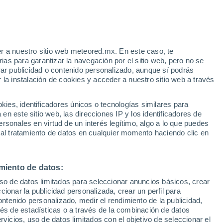
r a nuestro sitio web meteored.mx. En este caso, te
/h
as para garantizar la navegación por el sitio web, pero no se
rar publicidad o contenido personalizado, aunque sí podrás
 la instalación de cookies y acceder a nuestro sitio web a través
osidad
Radar de lluvia
Satélites
Modelos
es, identificadores únicos o tecnologías similares para
n este sitio web, las direcciones IP y los identificadores de
rsonales en virtud de un interés legítimo, algo a lo que puedes
 al tratamiento de datos en cualquier momento haciendo clic en
omingo
Lunes
Martes
Miércoles
9 Ago
10 Ago
11 Ago
12 Ago
miento de datos:
uso de datos limitados para seleccionar anuncios básicos, crear
40%
ccionar la publicidad personalizada, crear un perfil para
0.4 mm
ontenido personalizado, medir el rendimiento de la publicidad,
32°
/
18°
32°
/
18°
35°
/
20°
36°
/
23°
vés de estadísticas o a través de la combinación de datos
rvicios, uso de datos limitados con el objetivo de seleccionar el