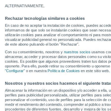
20°
ALTERNATIVAMENTE,
Rechazar tecnologías similares a cookies
Norte
En caso de no aceptar la instalación de cookies, puedes accede
Sensación de 20°
13
-
29 km
informamos de que solo se instalarán cookies que sean necesari
utilizarán cookies para analizar el comportamiento ni para most
visualizar publicidad general no personalizada. Puedes rechazar
de este abono pulsando el botón "Rechazar".
Clima 1 - 7 días
Por hora
Actualidad
Mapa de nub
Con su consentimiento, nosotros y
nuestros socios
usamos cooki
almacenar, acceder y procesar datos personales como su visita e
cookies. Es posible que algunos proveedores traten tus datos pe
oponerte. Para ello, puede retirar su consentimiento u oponerse
Mañana
Sábado
D
Hoy
"Configurar"
o en nuestra
Política de Cookies
en este sitio web.
7 Ago
8 Ago
6 Ago
Nosotros y nuestros socios hacemos el siguiente trata
Almacenar la información en un dispositivo y/o acceder a ella, 
perfiles para publicidad personalizada, utilizar perfiles para sele
personalizar el contenido, uso de perfiles para la selección de c
28°
/
13°
32°
/
16°
25°
/
14°
medir el rendimiento del contenido, comprender al público a tra
procedentes de diferentes fuentes, desarrollo y mejora de los se