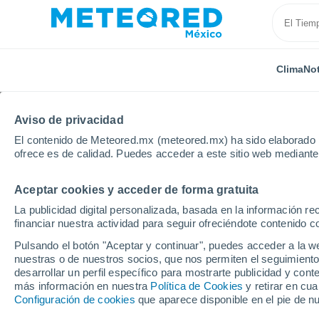
Clima
Not
Aviso de privacidad
El contenido de Meteored.mx (meteored.mx) ha sido elaborado p
ofrece es de calidad. Puedes acceder a este sitio web mediante
Aceptar cookies y acceder de forma gratuita
Inicio
Francia
Nueva Aquitania
Deux-Sèvres
La publicidad digital personalizada, basada en la información r
financiar nuestra actividad para seguir ofreciéndote contenido c
Clima en Bretignolles
Pulsando el botón "Aceptar y continuar", puedes acceder a la w
nuestras o de nuestros socios, que nos permiten el seguimiento
10:39
Jueves
desarrollar un perfil específico para mostrarte publicidad y co
más información en nuestra
Política de Cookies
y retirar en cu
Configuración de cookies
que aparece disponible en el pie de n
Nubes y claros