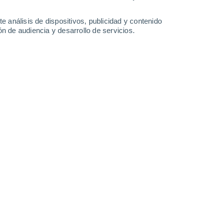
-
29
km/h
11
-
22
km/h
15
-
31
km/h
18
-
41
km/h
e análisis de dispositivos, publicidad y contenido
n de audiencia y desarrollo de servicios.
sto
Norte
3 Medio
13
-
29 km/h
FPS:
6-10
Norte
5 Medio
11
-
29 km/h
FPS:
6-10
Norte
6 Alto
8
-
27 km/h
FPS:
15-25
Norte
6 Alto
10
-
25 km/h
FPS:
15-25
Norte
6 Alto
12
-
28 km/h
FPS:
15-25