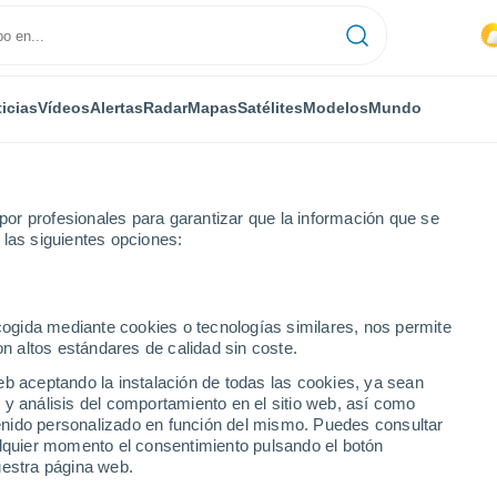
icias
Vídeos
Alertas
Radar
Mapas
Satélites
Modelos
Mundo
or profesionales para garantizar que la información que se
 las siguientes opciones:
Bretignolles
ecogida mediante cookies o tecnologías similares, nos permite
on altos estándares de calidad sin coste.
eb aceptando la instalación de todas las cookies, ya sean
 y análisis del comportamiento en el sitio web, así como
...
ntenido personalizado en función del mismo. Puedes consultar
alquier momento el consentimiento pulsando el botón
Por hora
uestra página web.
Intervalos nubosos en las
próximas horas