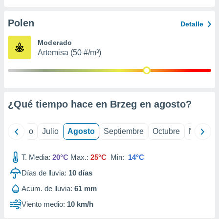
ados con el
 seleccionar
o.
Polen
Detalle
calización
Moderado
precisa e
Artemisa (50 #/m³)
ión mediante
, publicidad
dos,
 publicidad
¿Qué tiempo hace en Brzeg en
agosto
?
,
ón de
 desarrollo
yo
Junio
Julio
Agosto
Septiembre
Octubre
Noviemb
s.
tros 1199
T. Media:
20°C
Max.:
25°C
Min:
14°C
ios
Días de lluvia:
10
días
Acum. de lluvia:
61 mm
Viento medio:
10 km/h