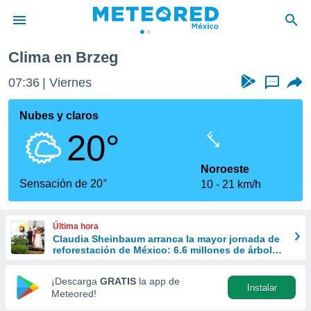
Clima en Brzeg
privacidad
07:36
Viernes
...
o de
mx
mx) ha sido
Nubes y claros
or
20°
es para
ue la
 que se
Noroeste
e calidad.
Sensación de 20°
10
21 km/h
eder a este
ediante las
opciones:
Última hora
Claudia Sheinbaum arranca la mayor jornada de
ookies y
reforestación de México: 6.6 millones de árboles
e forma
este 9 de agosto
¡Descarga
GRATIS
la app de
Instalar
d digital
Meteored!
ada, basada