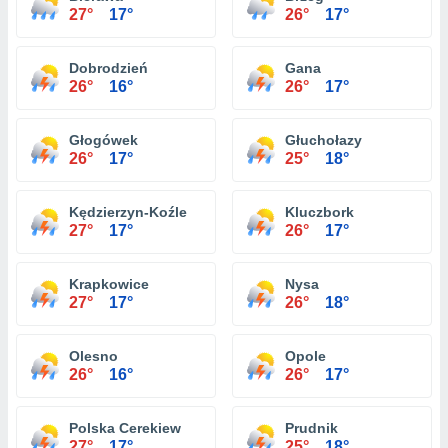
27°
17°
26°
17°
Dobrodzień
Gana
26°
16°
26°
17°
Głogówek
Głuchołazy
26°
17°
25°
18°
Kędzierzyn-Koźle
Kluczbork
27°
17°
26°
17°
Krapkowice
Nysa
27°
17°
26°
18°
Olesno
Opole
26°
16°
26°
17°
Polska Cerekiew
Prudnik
27°
17°
25°
18°