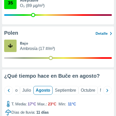
Aceptable
ados con el
35
 seleccionar
O₃ (89 µg/m³)
o.
calización
precisa e
ión mediante
Polen
Detalle
, publicidad
Bajo
dos,
Ambrosía (17 #/m³)
 publicidad
,
ón de
 desarrollo
s.
¿Qué tiempo hace en Buče en
agosto
?
tros 1199
ios
yo
Junio
Julio
Agosto
Septiembre
Octubre
Noviemb
T. Media:
17°C
Max.:
23°C
Min:
11°C
Días de lluvia:
11
días