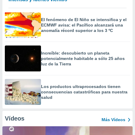
El fenómeno de El Niño se intensifica y el
ECMWF avisa: el Pacífico alcanzará una
anomalía récord superior a los 3 ºC
Increíble: descubierto un planeta
potencialmente habitable a sólo 25 años
luz de la Tierra
Los productos ultraprocesados ​​tienen
consecuencias catastróficas para nuestra
salud
Vídeos
Más Vídeos