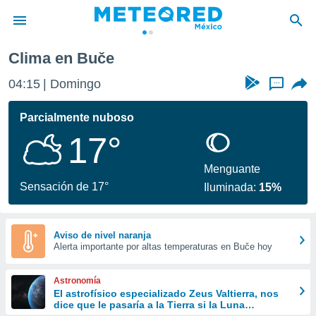
Clima en Buče
privacidad
04:15
Domingo
...
o de
mx
mx) ha sido
Parcialmente nuboso
or
17°
es para
ue la
 que se
Menguante
e calidad.
Sensación de 17°
Iluminada:
15%
eder a este
ediante las
opciones:
Aviso de nivel naranja
Alerta importante por altas temperaturas en Buče hoy
ookies y
e forma
Astronomía
d digital
El astrofísico especializado Zeus Valtierra, nos
dice que le pasaría a la Tierra si la Luna
ada, basada