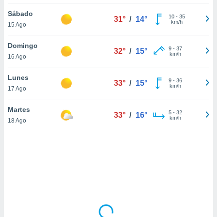
ón de
uedes
Sábado
10
-
35
31°
/
14°
uestro sitio
km/h
15 Ago
ed.mx. En
te
Domingo
 de que
9
-
37
32°
/
15°
km/h
16 Ago
talarán
e sean
para
Lunes
9
-
36
33°
/
15°
a
km/h
17 Ago
por el sitio
o se
Martes
5
-
32
cookies para
33°
/
16°
km/h
18 Ago
nto ni para
licidad o
ado, aunque
sualizar
general no
ada. Puedes
 instalación
y acceder a
io web a