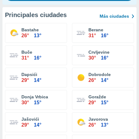
Principales ciudades
Más ciudades
Bastahe
Berane
26°
13°
31°
16°
Buče
Crvljevine
31°
16°
30°
16°
Dapsići
Dobrodole
29°
14°
26°
14°
Donja Vrbica
Goražde
30°
15°
29°
15°
Jašovići
Javorova
29°
14°
26°
13°