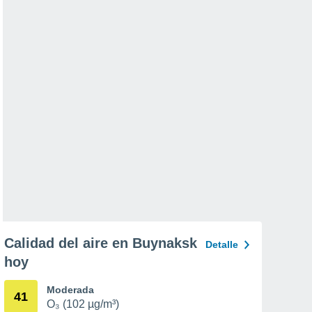
Calidad del aire en Buynaksk
Detalle
hoy
Moderada
41
O₃ (102 µg/m³)