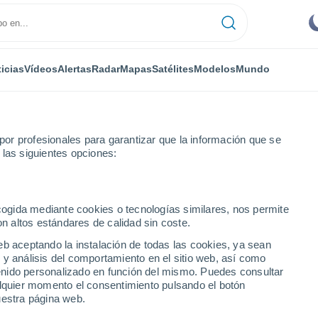
icias
Vídeos
Alertas
Radar
Mapas
Satélites
Modelos
Mundo
or profesionales para garantizar que la información que se
 las siguientes opciones:
ecogida mediante cookies o tecnologías similares, nos permite
on altos estándares de calidad sin coste.
eb aceptando la instalación de todas las cookies, ya sean
 y análisis del comportamiento en el sitio web, así como
...
ntenido personalizado en función del mismo. Puedes consultar
alquier momento el consentimiento pulsando el botón
Por hora
uestra página web.
Cielos despejados en las
próximas horas