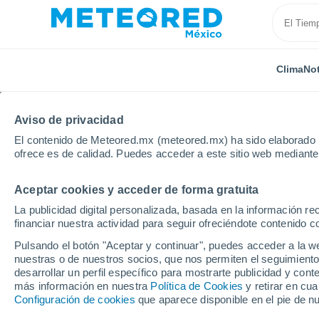
Clima
Not
Aviso de privacidad
El contenido de Meteored.mx (meteored.mx) ha sido elaborado p
ofrece es de calidad. Puedes acceder a este sitio web mediante
Aceptar cookies y acceder de forma gratuita
Inicio
Rusia
Daguestán
Buynaksk
La publicidad digital personalizada, basada en la información r
financiar nuestra actividad para seguir ofreciéndote contenido c
Clima en Buynaksk
Pulsando el botón "Aceptar y continuar", puedes acceder a la w
nuestras o de nuestros socios, que nos permiten el seguimiento
02:41
Sábado
desarrollar un perfil específico para mostrarte publicidad y co
más información en nuestra
Política de Cookies
y retirar en cu
Configuración de cookies
que aparece disponible en el pie de n
Cielo despejado