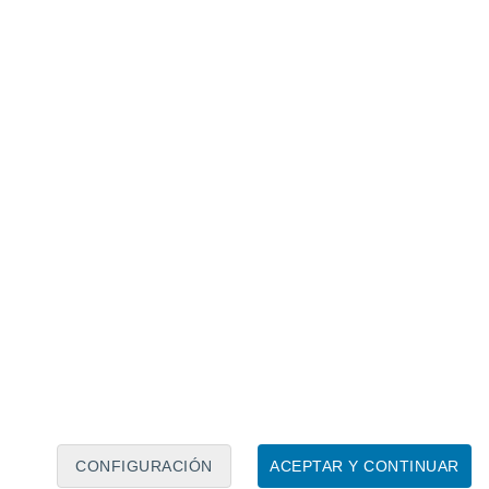
Calendario lunar
Lun
Mar
Mié
Jue
Vie
Sáb
Dom
8
9
10
11
12
13
14
15
16
CONFIGURACIÓN
ACEPTAR Y CONTINUAR