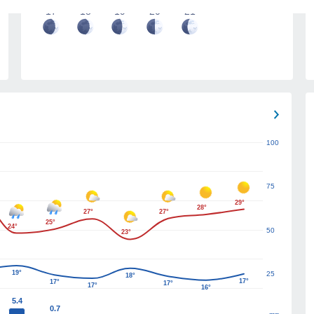
17
18
19
20
21
100
75
29°
28°
27°
27°
25°
24°
50
23°
19°
25
18°
17°
17°
17°
17°
16°
5.4
0.7