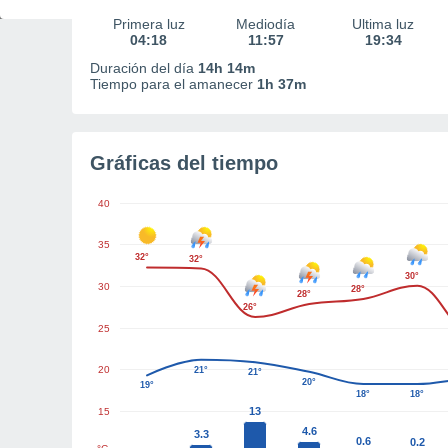
Primera luz
Mediodía
Última luz
04:18
11:57
19:34
Duración del día
14h 14m
Tiempo para el amanecer
1h 37m
Gráficas del tiempo
40
35
32°
32°
30°
30
28°
28°
26°
25
20
21°
21°
20°
19°
18°
18°
13
15
4.6
3.3
0.6
0.2