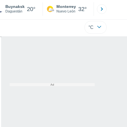
Buynaksk
Monterrey
Mexicali
20°
32°
Daguestán
Nuevo León
Baja C
°C