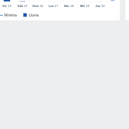
mm
Vie
14
Sáb
15
Dom
16
Lun
17
Mar
18
Mié
19
Jue
20
Mínima
Lluvia