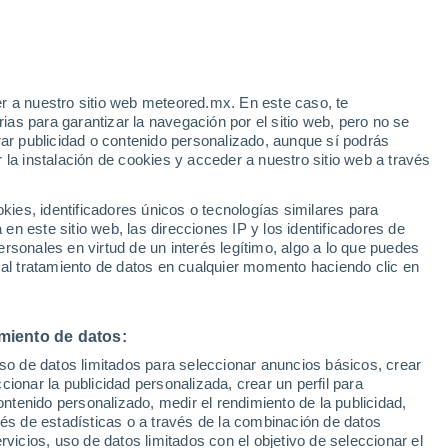
e
r a nuestro sitio web meteored.mx. En este caso, te
:
25%
as para garantizar la navegación por el sitio web, pero no se
rar publicidad o contenido personalizado, aunque sí podrás
 la instalación de cookies y acceder a nuestro sitio web a través
irma:
es, identificadores únicos o tecnologías similares para
"
n este sitio web, las direcciones IP y los identificadores de
rsonales en virtud de un interés legítimo, algo a lo que puedes
eratura
Radar de lluvia
Satélites
Modelos
 al tratamiento de datos en cualquier momento haciendo clic en
miento de datos:
Martes
Miércoles
Jueves
Viernes
uso de datos limitados para seleccionar anuncios básicos, crear
11 Ago
12 Ago
13 Ago
14 Ago
ccionar la publicidad personalizada, crear un perfil para
ontenido personalizado, medir el rendimiento de la publicidad,
vés de estadísticas o a través de la combinación de datos
rvicios, uso de datos limitados con el objetivo de seleccionar el
90%
70%
40%
70%