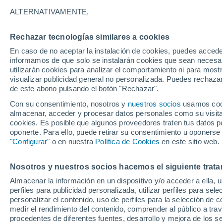
20°
ALTERNATIVAMENTE,
Rechazar tecnologías similares a cookies
Menguant
En caso de no aceptar la instalación de cookies, puedes accede
Iluminada
Sensación de 20°
informamos de que solo se instalarán cookies que sean necesari
utilizarán cookies para analizar el comportamiento ni para most
visualizar publicidad general no personalizada. Puedes rechazar
de este abono pulsando el botón "Rechazar".
Predicción
La Organización Meteorológica Mundial conf
Con su consentimiento, nosotros y
nuestros socios
usamos cooki
"El Niño alcanza una fuerza no vista en años
almacenar, acceder y procesar datos personales como su visita e
cookies. Es posible que algunos proveedores traten tus datos pe
Clima 1 - 7 días
Por hora
Actualidad
Mapa de temp
oponerte. Para ello, puede retirar su consentimiento u oponerse
"Configurar"
o en nuestra
Política de Cookies
en este sitio web.
Nosotros y nuestros socios hacemos el siguiente trata
Mañana
Lunes
Hoy
Almacenar la información en un dispositivo y/o acceder a ella, 
9 Ago
10 Ago
8 Ago
perfiles para publicidad personalizada, utilizar perfiles para sele
personalizar el contenido, uso de perfiles para la selección de c
medir el rendimiento del contenido, comprender al público a tra
procedentes de diferentes fuentes, desarrollo y mejora de los se
80%
90%