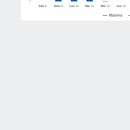
°C
Sáb
8
Dom
9
Lun
10
Mar
11
Mié
12
Jue
13
Máxima