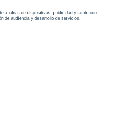
4.6 mm
0.6 mm
0.2 mm
5.4 mm
28°
/
20°
28°
/
18°
30°
/
18°
24°
/
19°
e análisis de dispositivos, publicidad y contenido
n de audiencia y desarrollo de servicios.
-
27
km/h
10
-
27
km/h
10
-
28
km/h
10
-
32
km/h
o
Sur
0 Bajo
4
-
11 km/h
FPS:
no
Sur
0 Bajo
5
-
12 km/h
FPS:
no
Sur
0 Bajo
5
-
13 km/h
FPS:
no
Sur
0 Bajo
7
-
15 km/h
FPS:
no