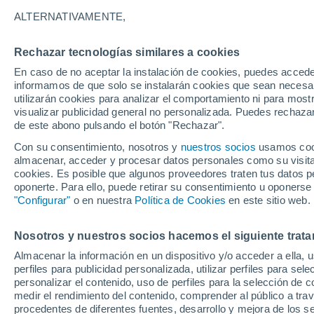
-3°
ALTERNATIVAMENTE,
Rechazar tecnologías similares a cookies
Menguant
En caso de no aceptar la instalación de cookies, puedes accede
Iluminada
Sensación de -6°
informamos de que solo se instalarán cookies que sean necesari
utilizarán cookies para analizar el comportamiento ni para most
visualizar publicidad general no personalizada. Puedes rechazar
de este abono pulsando el botón "Rechazar".
Predicción
Cambios en el tiempo este fin de semana en
Con su consentimiento, nosotros y
nuestros socios
usamos cooki
CDMX: tormentas con granizo para este viern
almacenar, acceder y procesar datos personales como su visita e
cookies. Es posible que algunos proveedores traten tus datos pe
Clima 1 - 7 días
Por hora
Actualidad
Mapa de nub
oponerte. Para ello, puede retirar su consentimiento u oponerse
"Configurar"
o en nuestra
Política de Cookies
en este sitio web.
Nosotros y nuestros socios hacemos el siguiente trata
Mañana
Domingo
Hoy
Almacenar la información en un dispositivo y/o acceder a ella, 
8 Ago
9 Ago
7 Ago
perfiles para publicidad personalizada, utilizar perfiles para sele
personalizar el contenido, uso de perfiles para la selección de c
medir el rendimiento del contenido, comprender al público a tra
procedentes de diferentes fuentes, desarrollo y mejora de los se
80%
90%
90%