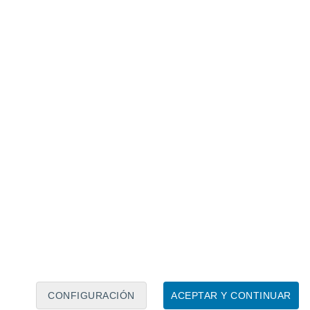
Calendario lunar
Lun
Mar
Mié
Jue
Vie
Sáb
Dom
7
8
9
10
11
12
13
14
15
16
17
18
19
20
CONFIGURACIÓN
ACEPTAR Y CONTINUAR