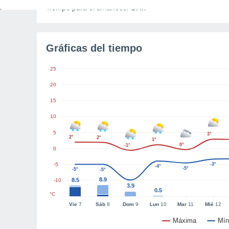
Tiempo para el amanecer
27m
Gráficas del tiempo
25
20
15
10
5
3°
2°
2°
1°
0°
-1°
0
-5
-3°
-4°
-5°
-5°
-5°
8.9
8.5
-10
3.9
0.5
°C
Vie
7
Sáb
8
Dom
9
Lun
10
Mar
11
Mié
12
Máxima
Mín