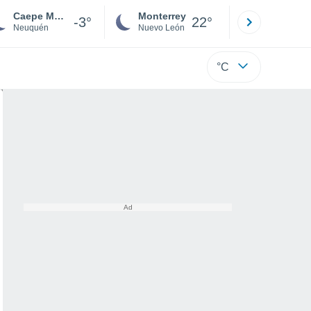
Caepe Malal
Monterrey
Mexicali
-3°
22°
Neuquén
Nuevo León
Baja C
°C