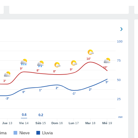
100
14°
75
10°
9°
9°
8°
8°
50
3°
5°
2°
2°
1°
0°
-1°
-3°
25
0.6
0.2
mm
Jue
13
Vie
14
Sáb
15
Dom
16
Lun
17
Mar
18
Mié
19
ima
Nieve
Lluvia