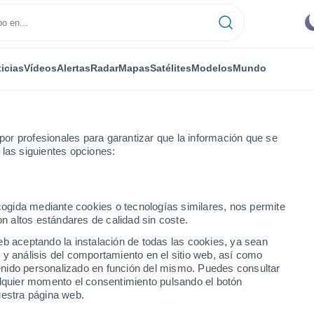
icias
Vídeos
Alertas
Radar
Mapas
Satélites
Modelos
Mundo
or profesionales para garantizar que la información que se
 las siguientes opciones:
alal
ecogida mediante cookies o tecnologías similares, nos permite
on altos estándares de calidad sin coste.
eb aceptando la instalación de todas las cookies, ya sean
 y análisis del comportamiento en el sitio web, así como
...
ntenido personalizado en función del mismo. Puedes consultar
alquier momento el consentimiento pulsando el botón
Por hora
uestra página web.
Aguanieve en las próximas horas