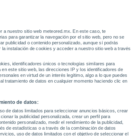
Aviso de nivel amarillo
Alerta moderada por viento en
Caepe Malal hoy
e
r a nuestro sitio web meteored.mx. En este caso, te
:
33%
as para garantizar la navegación por el sitio web, pero no se
rar publicidad o contenido personalizado, aunque sí podrás
 la instalación de cookies y acceder a nuestro sitio web a través
es, identificadores únicos o tecnologías similares para
es
n este sitio web, las direcciones IP y los identificadores de
rsonales en virtud de un interés legítimo, algo a lo que puedes
osidad
Radar de lluvia
Satélites
Modelos
 al tratamiento de datos en cualquier momento haciendo clic en
miento de datos:
Lunes
Martes
Miércoles
Jueves
uso de datos limitados para seleccionar anuncios básicos, crear
10 Ago
11 Ago
12 Ago
13 Ago
ccionar la publicidad personalizada, crear un perfil para
ontenido personalizado, medir el rendimiento de la publicidad,
vés de estadísticas o a través de la combinación de datos
rvicios, uso de datos limitados con el objetivo de seleccionar el
90%