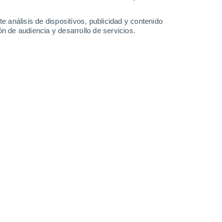
0.5 cm
1°
/
-4°
0°
/
-5°
3°
/
-3°
3°
/
-3°
e análisis de dispositivos, publicidad y contenido
n de audiencia y desarrollo de servicios.
-
23
km/h
6
-
22
km/h
4
-
17
km/h
5
-
20
km/h
sto
do
Noroeste
0 Bajo
°
8
-
33 km/h
FPS:
no
Noroeste
0 Bajo
°
7
-
34 km/h
FPS:
no
Noroeste
0 Bajo
°
6
-
31 km/h
FPS:
no
Noroeste
1 Bajo
°
5
-
29 km/h
FPS:
no