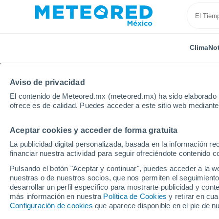
Clima
Not
Aviso de privacidad
El contenido de Meteored.mx (meteored.mx) ha sido elaborado p
ofrece es de calidad. Puedes acceder a este sitio web mediante
Aceptar cookies y acceder de forma gratuita
Inicio
Argentina
Provincia de Neuquén
Caepe M
La publicidad digital personalizada, basada en la información r
financiar nuestra actividad para seguir ofreciéndote contenido c
Clima en Caepe Malal
Pulsando el botón "Aceptar y continuar", puedes acceder a la w
nuestras o de nuestros socios, que nos permiten el seguimiento
07:39
Viernes
desarrollar un perfil específico para mostrarte publicidad y co
más información en nuestra
Política de Cookies
y retirar en cu
Configuración de cookies
que aparece disponible en el pie de n
Cielo despejado