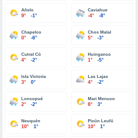
Añelo
Caviahue
9°
-1°
-4°
-8°
Chapelco
Chos Malal
0°
-6°
5°
-3°
Cutral Có
Huinganco
4°
-2°
1°
-5°
Isla Victoria
Las Lajas
3°
0°
4°
-2°
Loncopué
Mari Menuco
2°
-2°
8°
3°
Neuquén
Picún Leufú
10°
1°
10°
1°