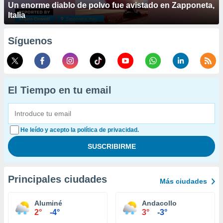
Un enorme diablo de polvo fue avistado en Zapponeta,
Italia
Síguenos
El Tiempo en tu email
He leído y acepto la política de privacidad.
Principales ciudades
Más ciudades
Aluminé
Andacollo
2°
-4°
3°
-3°