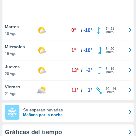
ste abono
 botón
.
Martes
7
-
21
0°
/
-10°
nto,
km/h
18 Ago
cios
Miércoles
kies,
3
-
20
1°
/
-10°
km/h
19 Ago
ores únicos
as similares
nar,
Jueves
5
-
19
13°
/
-2°
rocesar
km/h
20 Ago
onales como
 este sitio
Viernes
recciones IP
10
-
44
11°
/
3°
km/h
21 Ago
ficadores de
 posible
s
Se esperan nevadas
 traten tus
Mañana por la noche
nales en
 interés
go a lo que
Gráficas del tiempo
nerte. Para