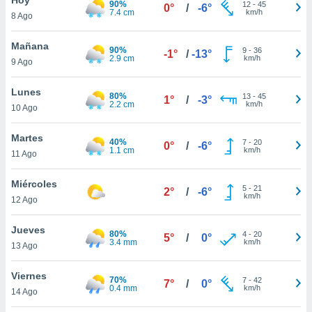
90%
ublicidad y
12
-
45
0°
/
-6°
7.4 cm
km/h
8 Ago
do en
 mismo.
Mañana
90%
9
-
36
-1°
/
-13°
sultar más
2.9 cm
km/h
9 Ago
 en nuestra
 Cookies
y
Lunes
80%
13
-
45
ualquier
1°
/
-3°
2.2 cm
km/h
10 Ago
ento
 botón
Martes
40%
7
-
20
0°
/
-6°
ación de
1.1 cm
km/h
11 Ago
kies
 disponible
Miércoles
5
-
21
e nuestra
2°
/
-6°
km/h
12 Ago
.
Jueves
IVAMENTE,
80%
4
-
20
5°
/
0°
3.4 mm
km/h
13 Ago
as
Viernes
70%
7
-
42
7°
/
0°
 a cookies
0.4 mm
km/h
14 Ago
 no aceptar