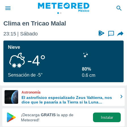
Clima en Tricao Malal
privacidad
23:15
Sábado
...
o de
mx
mx) ha sido
Nieve
or
-4°
es para
ue la
 que se
80%
e calidad.
Sensación de -5°
0.6 cm
eder a este
ediante las
opciones:
Astronomía
El astrofísico especializado Zeus Valtierra, nos
ookies y
dice que le pasaría a la Tierra si la Luna
e forma
desapareciera
¡Descarga
GRATIS
la app de
Instalar
d digital
Meteored!
ada, basada