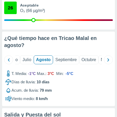
ados con el
Aceptable
 seleccionar
26
o.
O₃ (66 µg/m³)
calización
precisa e
ión mediante
¿Qué tiempo hace en Tricao Malal en
, publicidad
agosto
?
dos,
 publicidad
,
yo
Junio
Julio
Agosto
Septiembre
Octubre
Noviemb
ón de
 desarrollo
s.
T. Media:
-1°C
Max.:
3°C
Min:
-5°C
tros 1199
Días de lluvia:
10
días
ios
Acum. de lluvia:
79 mm
Viento medio:
8 km/h
Salida y Puesta del sol