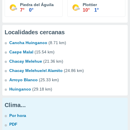
Piedra del Águila
Plottier
7°
0°
10°
1°
Localidades cercanas
Cancha Huinganco
(8.71 km)
Caepe Malal
(15.54 km)
Chacay Melehue
(21.36 km)
Chacay Melehue/el Alamito
(24.86 km)
Arroyo Blanco
(25.33 km)
Huinganco
(29.18 km)
Clima...
Por hora
PDF