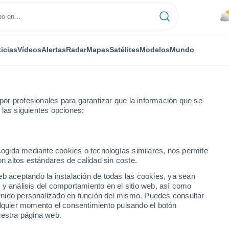
icias
Vídeos
Alertas
Radar
Mapas
Satélites
Modelos
Mundo
or profesionales para garantizar que la información que se
 las siguientes opciones:
ampamento Embalse El Yeso
ecogida mediante cookies o tecnologías similares, nos permite
on altos estándares de calidad sin coste.
Embalse El Yeso
eb aceptando la instalación de todas las cookies, ya sean
 y análisis del comportamiento en el sitio web, así como
...
ntenido personalizado en función del mismo. Puedes consultar
alquier momento el consentimiento pulsando el botón
Por hora
uestra página web.
Se esperan nevadas en las
próximas horas