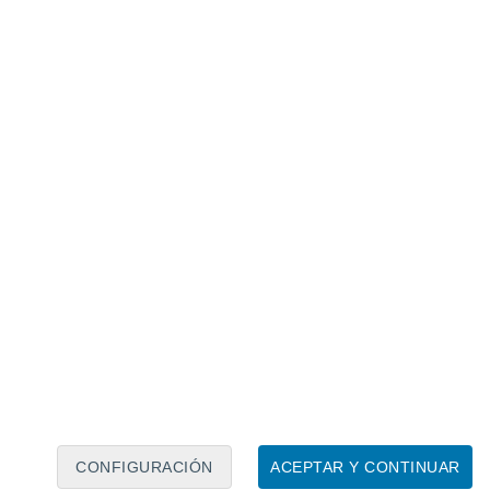
Calendario lunar
Lun
Mar
Mié
Jue
Vie
Sáb
Dom
6
7
8
9
10
11
12
13
14
15
16
17
18
19
CONFIGURACIÓN
ACEPTAR Y CONTINUAR