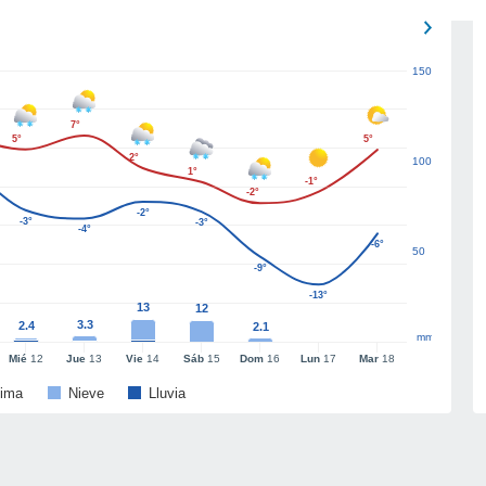
150
7°
5°
5°
2°
100
1°
-1°
-2°
-2°
-3°
-3°
-4°
-6°
50
-9°
-13°
13
12
3.3
2.4
2.1
mm
Mié
12
Jue
13
Vie
14
Sáb
15
Dom
16
Lun
17
Mar
18
ima
Nieve
Lluvia