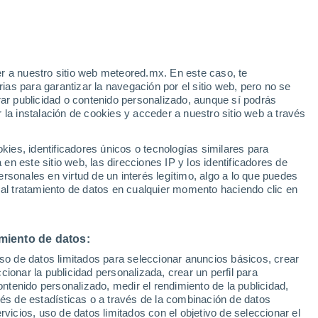
Se esperan nevadas
Mañana por la noche
r a nuestro sitio web meteored.mx. En este caso, te
h
as para garantizar la navegación por el sitio web, pero no se
rar publicidad o contenido personalizado, aunque sí podrás
 la instalación de cookies y acceder a nuestro sitio web a través
Niño,
es, identificadores únicos o tecnologías similares para
n este sitio web, las direcciones IP y los identificadores de
rsonales en virtud de un interés legítimo, algo a lo que puedes
eratura
Radar de lluvia
Satélites
Modelos
 al tratamiento de datos en cualquier momento haciendo clic en
miento de datos:
omingo
Lunes
Martes
Miércoles
uso de datos limitados para seleccionar anuncios básicos, crear
9 Ago
10 Ago
11 Ago
12 Ago
ccionar la publicidad personalizada, crear un perfil para
ontenido personalizado, medir el rendimiento de la publicidad,
vés de estadísticas o a través de la combinación de datos
rvicios, uso de datos limitados con el objetivo de seleccionar el
80%
80%