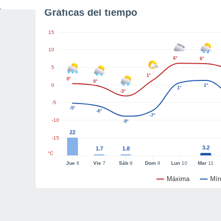
Gráficas del tiempo
15
10
6°
6°
5
1°
0°
0°
0
1°
1°
-3°
-5
-5°
-6°
-7°
-10
-9°
22
-15
3.2
1.7
1.8
°C
Jue
6
Vie
7
Sáb
8
Dom
9
Lun
10
Mar
11
Máxima
Mín