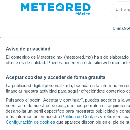
Clima
Not
Aviso de privacidad
El contenido de Meteored.mx (meteored.mx) ha sido elaborado p
ofrece es de calidad. Puedes acceder a este sitio web mediante
Aceptar cookies y acceder de forma gratuita
Inicio
Chile
Región Metropolitana de Santiago
C
La publicidad digital personalizada, basada en la información r
financiar nuestra actividad para seguir ofreciéndote contenido c
Clima en Campamento 
Pulsando el botón "Aceptar y continuar", puedes acceder a la w
nuestras o de nuestros socios, que nos permiten el seguimiento
18:11
Jueves
desarrollar un perfil específico para mostrarte publicidad y co
más información en nuestra
Política de Cookies
y retirar en cu
Configuración de cookies
que aparece disponible en el pie de n
Parcialmente nuboso