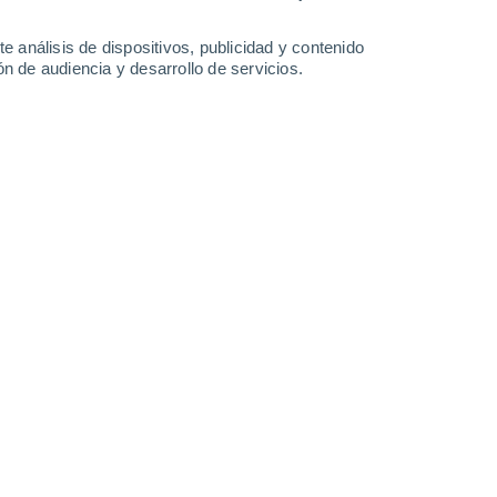
3.2 mm
2.4 mm
1°
/
-7°
6°
/
1°
6°
/
1°
5°
/
-3°
e análisis de dispositivos, publicidad y contenido
n de audiencia y desarrollo de servicios.
-
58
km/h
4
-
50
km/h
5
-
48
km/h
7
-
30
km/h
Yeso hoy
, 6 de agosto
nuboso
Noreste
0 Bajo
°
5
-
32 km/h
FPS:
no
nuboso
Noreste
0 Bajo
°
5
-
34 km/h
FPS:
no
nuboso
Noreste
0 Bajo
°
5
-
36 km/h
FPS:
no
Noreste
0 Bajo
°
5
-
38 km/h
FPS:
no