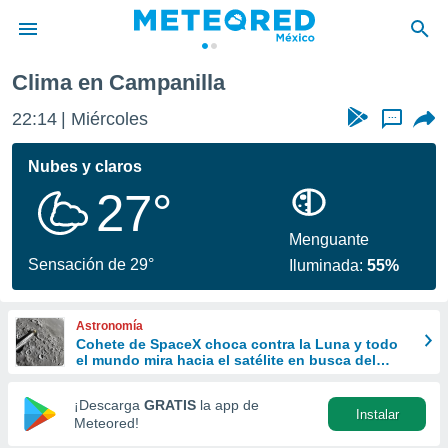
Clima en Campanilla
privacidad
22:14
Miércoles
...
o de
mx
mx) ha sido
Nubes y claros
or
27°
es para
ue la
 que se
Menguante
e calidad.
Sensación de 29°
Iluminada:
55%
eder a este
ediante las
opciones:
Astronomía
Cohete de SpaceX choca contra la Luna y todo
ookies y
el mundo mira hacia el satélite en busca del
e forma
cráter
¡Descarga
GRATIS
la app de
Instalar
d digital
Meteored!
ada, basada