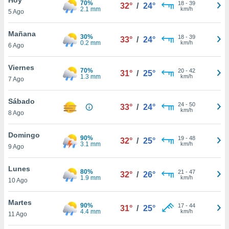
70%
ublicidad y
18
-
39
32°
/
24°
2.1 mm
km/h
5 Ago
do en
 mismo.
Mañana
30%
18
-
39
33°
/
24°
sultar más
0.2 mm
km/h
6 Ago
 en nuestra
 Cookies
y
Viernes
70%
20
-
42
ualquier
31°
/
25°
1.3 mm
km/h
7 Ago
ento
 botón
Sábado
24
-
50
33°
/
24°
ación de
km/h
8 Ago
kies
 disponible
Domingo
90%
19
-
48
e nuestra
32°
/
25°
3.1 mm
km/h
9 Ago
.
Lunes
IVAMENTE,
80%
21
-
47
32°
/
26°
1.9 mm
km/h
10 Ago
as
Martes
90%
17
-
44
31°
/
25°
 a cookies
4.4 mm
km/h
11 Ago
 no aceptar