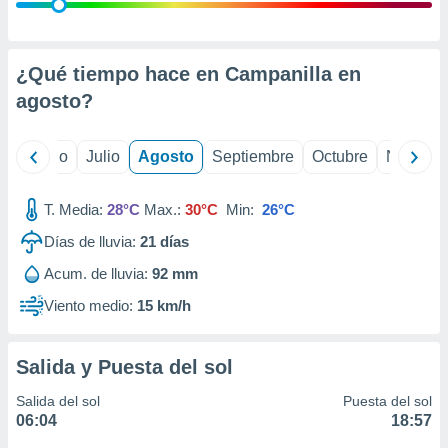
ados con el
 seleccionar
o.
calización
¿Qué tiempo hace en Campanilla en
precisa e
agosto
?
ión mediante
, publicidad
yo
Junio
Julio
Agosto
Septiembre
Octubre
Noviemb
dos,
 publicidad
T. Media:
28°C
Max.:
30°C
Min:
26°C
,
Días de lluvia:
21
días
ón de
 desarrollo
Acum. de lluvia:
92 mm
s.
Viento medio:
15 km/h
tros 1199
ios
Salida y Puesta del sol
Salida del sol
Puesta del sol
06:04
18:57