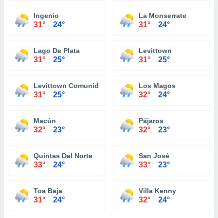
Ingenio
La Monserrate
31°
24°
31°
24°
Lago De Plata
Levittown
31°
25°
31°
25°
Levittown Comunidad
Los Magos
31°
25°
32°
24°
Macún
Pájaros
32°
23°
32°
23°
Quintas Del Norte
San José
33°
24°
33°
23°
Toa Baja
Villa Kenny
31°
24°
32°
24°