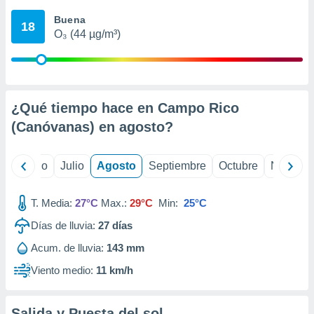
ados con el
 seleccionar
Buena
18
o.
O₃ (44 µg/m³)
calización
precisa e
ión mediante
, publicidad
¿Qué tiempo hace en Campo Rico
(Canóvanas) en
agosto
?
dos,
 publicidad
,
yo
Junio
Julio
Agosto
Septiembre
Octubre
Noviemb
ón de
 desarrollo
s.
T. Media:
27°C
Max.:
29°C
Min:
25°C
tros 1199
Días de lluvia:
27
días
ios
Acum. de lluvia:
143 mm
Viento medio:
11 km/h
Salida y Puesta del sol