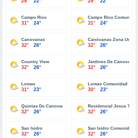
29°
22°
29°
22°
Campo Rico
Campo Rico Comunida
31°
24°
31°
24°
Canovanas
Canóvanas Zona Urban
32°
26°
32°
26°
Country View
Jardines De Canovanas
32°
26°
32°
26°
Lomas
Lomas Comunidad
31°
23°
30°
23°
Quintas De Canovanas
Residencial Jesus T Pi
32°
26°
32°
26°
San Isidro
San Isidro Comunidad
32°
26°
32°
26°