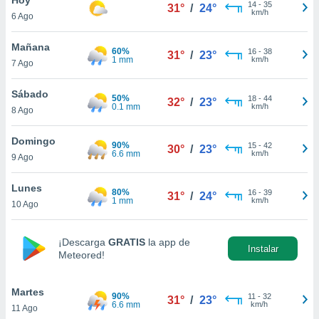
ublicidad y
14
-
35
31°
/
24°
km/h
6 Ago
do en
 mismo.
Mañana
60%
16
-
38
31°
/
23°
sultar más
1 mm
km/h
7 Ago
 en nuestra
 Cookies
y
Sábado
50%
18
-
44
ualquier
32°
/
23°
0.1 mm
km/h
8 Ago
ento
 botón
Domingo
90%
15
-
42
30°
/
23°
ación de
6.6 mm
km/h
9 Ago
kies
 disponible
Lunes
80%
16
-
39
e nuestra
31°
/
24°
1 mm
km/h
10 Ago
.
IVAMENTE,
¡Descarga
GRATIS
la app de
Instalar
Meteored!
as
 a cookies
Martes
90%
11
-
32
31°
/
23°
6.6 mm
km/h
11 Ago
 no aceptar