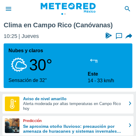
Clima en Campo Rico (Canóvanas)
privacidad
10:25
Jueves
...
o de
mx
mx) ha sido
Nubes y claros
or
30°
es para
ue la
 que se
Este
e calidad.
Sensación de 32°
14
33 km/h
eder a este
ediante las
opciones:
Aviso de nivel amarillo
Alerta moderada por altas temperaturas en Campo Rico
ookies y
hoy
e forma
Predicción
d digital
Se aproxima otoño lluvioso: precaución por
amenaza de huracanes y sistemas invernales
ada, basada