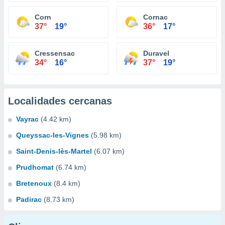
Corn
Cornac
37°
19°
36°
17°
Cressensac
Duravel
34°
16°
37°
19°
Localidades cercanas
Vayrac
(4.42 km)
Queyssac-les-Vignes
(5.98 km)
Saint-Denis-lès-Martel
(6.07 km)
Prudhomat
(6.74 km)
Bretenoux
(8.4 km)
Padirac
(8.73 km)