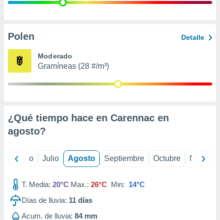
ados con el
 seleccionar
o.
calización
Polen
Detalle
precisa e
ión mediante
Moderado
Gramíneas (28 #/m³)
, publicidad
dos,
 publicidad
,
¿Qué tiempo hace en Carennac en
ón de
 desarrollo
agosto
?
s.
tros 1199
yo
Junio
Julio
Agosto
Septiembre
Octubre
Noviemb
ios
T. Media:
20°C
Max.:
26°C
Min:
14°C
Días de lluvia:
11
días
Acum. de lluvia:
84 mm