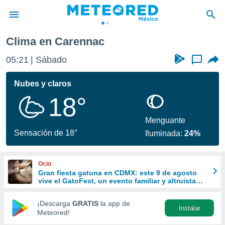
Clima en Carennac
privacidad
05:21
Sábado
...
o de
mx
mx) ha sido
Nubes y claros
or
18°
es para
ue la
 que se
Menguante
e calidad.
Sensación de 18°
Iluminada:
24%
eder a este
ediante las
opciones:
Ocio
Gran fiesta gatuna en CDMX: este 9 de agosto
ookies y
vive el GatoFest, un evento familiar y altruista
e forma
para ayudar
¡Descarga
GRATIS
la app de
Instalar
d digital
Meteored!
ada, basada