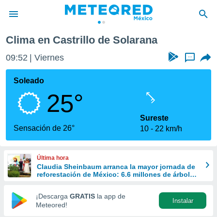
rillo de Solarana
Clima en Castrillo de Solarana
privacidad
09:52
Viernes
...
o de
mx
mx) ha sido
Soleado
or
25°
es para
ue la
 que se
Sureste
e calidad.
Sensación de 26°
10
22 km/h
eder a este
ediante las
opciones:
Última hora
Claudia Sheinbaum arranca la mayor jornada de
ookies y
reforestación de México: 6.6 millones de árboles
e forma
este 9 de agosto
¡Descarga
GRATIS
la app de
Instalar
d digital
Meteored!
ada, basada