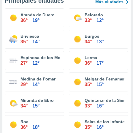
Principales ciudades
Más ciudades
Aranda de Duero
Belorado
36°
19°
33°
12°
Briviesca
Burgos
35°
14°
34°
13°
Espinosa de los Monteros
Lerma
27°
12°
36°
17°
Medina de Pomar
Melgar de Fernamental
29°
14°
35°
15°
Miranda de Ebro
Quintanar de la Sierra
34°
15°
33°
16°
Roa
Salas de los Infantes
36°
18°
35°
16°