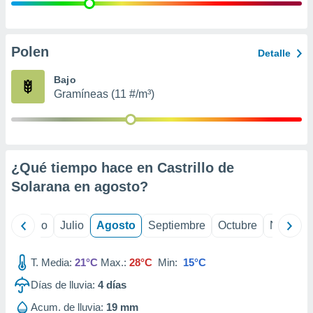
ados con el
 seleccionar
o.
calización
Polen
Detalle
precisa e
ión mediante
Bajo
Gramíneas (11 #/m³)
, publicidad
dos,
 publicidad
,
¿Qué tiempo hace en Castrillo de
ón de
 desarrollo
Solarana en
agosto
?
s.
tros 1199
yo
Junio
Julio
Agosto
Septiembre
Octubre
Noviemb
ios
T. Media:
21°C
Max.:
28°C
Min:
15°C
Días de lluvia:
4
días
Acum. de lluvia:
19 mm