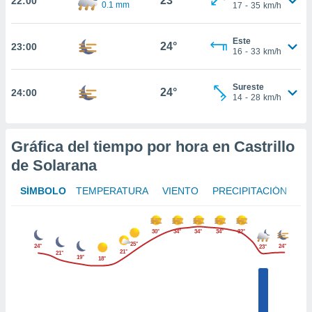
23°
22:00
ed.mx. En
0.1 mm
17
-
35
km/h
te
 de que
Este
talarán
24°
23:00
16
-
33
km/h
e sean
para
a
Sureste
24°
24:00
por el sitio
14
-
28
km/h
o se
cookies para
Gráfica del tiempo por hora en Castrillo
nto ni para
de Solarana
licidad o
ado, aunque
SÍMBOLO
TEMPERATURA
VIENTO
PRECIPITACIÓN
sualizar
general no
ada. Puedes
30°
34°
34°
34°
32°
 instalación
25°
24°
24°
23°
21°
21°
y acceder a
19°
18°
io web a
ste abono
 botón
.