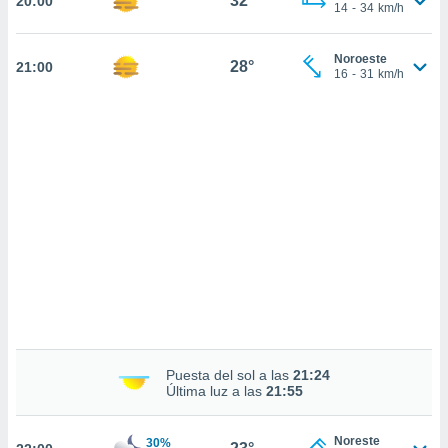
32°
20:00
 mismo.
14
-
34
km/h
sultar más
 en nuestra
Noroeste
 Cookies
y
28°
21:00
16
-
31
km/h
ualquier
ento
 botón
ación de
kies
 disponible
e nuestra
.
IVAMENTE,
as
 a cookies
Puesta del sol a las
21:24
 no aceptar
Última luz a las
21:55
ón de
uedes
uestro sitio
Noreste
30%