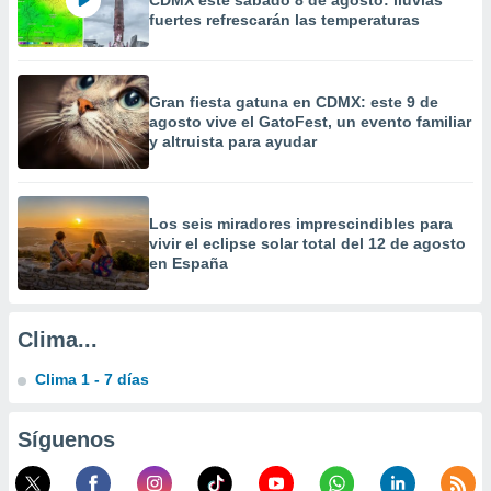
CDMX este sábado 8 de agosto: lluvias
a
fuertes refrescarán las temperaturas
 la
da, crear un
personalizar
Gran fiesta gatuna en CDMX: este 9 de
o, uso de
agosto vive el GatoFest, un evento familiar
a la
y altruista para ayudar
e contenido
do, medir el
 de la
medir el
Los seis miradores imprescindibles para
 del
vivir el eclipse solar total del 12 de agosto
en España
 comprender
 través de
s o a través
nación de
Clima...
edentes de
fuentes,
Clima 1 - 7 días
y mejora de
os, uso de
ados con el
Síguenos
 seleccionar
o.