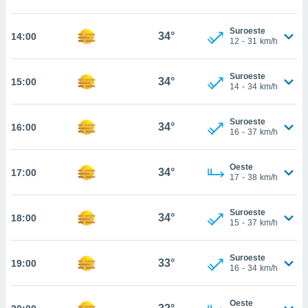
nos permite
estra
ara seguir
Suroeste
34°
14:00
12
-
31
km/h
e contenido
ACEPTAR
stándares
Y
sin coste.
CONTINUAR
Suroeste
34°
15:00
14
-
34
km/h
 botón
continuar",
CONFIGURACIÓN
der a la
Suroeste
34°
16:00
ndo la
16
-
37
km/h
 de todas
, ya sean
Oeste
de nuestros
34°
17:00
17
-
38
km/h
 nos
 y análisis
Suroeste
34°
18:00
tamiento en
15
-
37
km/h
b, así como
un perfil
Suroeste
para
33°
19:00
16
-
34
km/h
ublicidad y
do en
Oeste