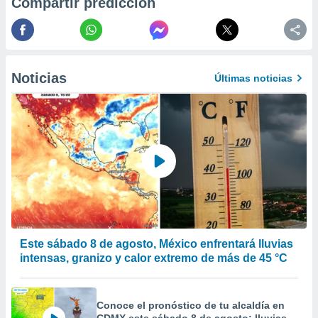
Compartir predicción
 de datos
er momento
ic en
o en
Noticias
 Cookies
en
Últimas noticias
eb.
y
socios
el
to de
la
 en un
 y/o acceder
Este sábado 8 de agosto, México enfrentará lluvias
 de datos
intensas, granizo y calor extremo de más de 45 °C
ara
 anuncios
ar perfiles
idad
Conoce el pronóstico de tu alcaldía en
a, utilizar