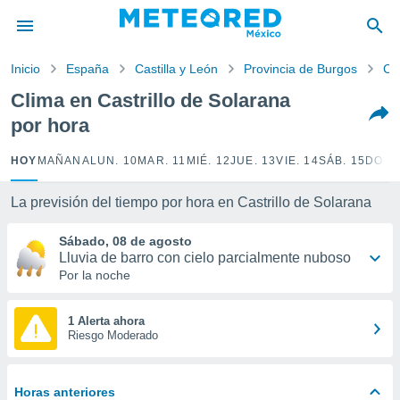
privacidad
o de
Inicio
España
Castilla y León
Provincia de Burgos
Cas
mx
mx) ha sido
Clima en Castrillo de Solarana
or
por hora
es para
ue la
 que se
HOY
MAÑANA
LUN. 10
MAR. 11
MIÉ. 12
JUE. 13
VIE. 14
SÁB. 15
DOM.
e calidad.
eder a este
La previsión del tiempo por hora en Castrillo de Solarana
ediante las
opciones:
Sábado, 08 de agosto
Lluvia de barro con cielo parcialmente nuboso
ookies y
Por la noche
e forma
d digital
1 Alerta ahora
Riesgo Moderado
ada, basada
mación
ediante
ecnologías
Horas anteriores