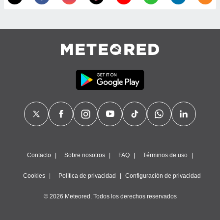
calización
precisa e
ión mediante
, publicidad
dos,
 publicidad
,
ón de
 desarrollo
s.
tros 1199
ios
Contacto
Sobre nosotros
FAQ
Términos de uso
Cookies
Política de privacidad
Configuración de privacidad
© 2026 Meteored. Todos los derechos reservados