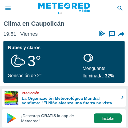
Clima en Caupolicán
privacidad
19:51
Viernes
...
o de
mx
mx) ha sido
Nubes y claros
or
3°
es para
ue la
 que se
Menguante
e calidad.
Sensación de 2°
Iluminada:
32%
eder a este
ediante las
opciones:
Predicción
La Organización Meteorológica Mundial
ookies y
confirma: "El Niño alcanza una fuerza no vista en
e forma
años"
¡Descarga
GRATIS
la app de
Instalar
d digital
Meteored!
ada, basada