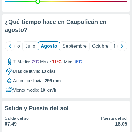
ados con el
 seleccionar
o.
calización
¿Qué tiempo hace en Caupolicán en
precisa e
agosto
?
ión mediante
, publicidad
yo
Junio
Julio
Agosto
Septiembre
Octubre
Noviemb
dos,
 publicidad
T. Media:
7°C
Max.:
11°C
Min:
4°C
,
Días de lluvia:
18
días
ón de
 desarrollo
Acum. de lluvia:
256 mm
s.
Viento medio:
10 km/h
tros 1199
ios
Salida y Puesta del sol
Salida del sol
Puesta del sol
07:49
18:05