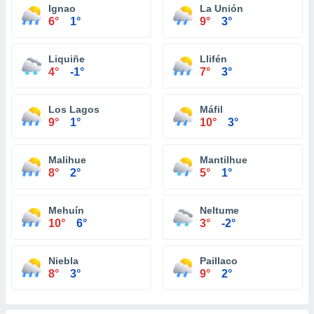
Ignao
La Unión
6°
1°
9°
3°
Liquiñe
Llifén
4°
-1°
7°
3°
Los Lagos
Máfil
9°
1°
10°
3°
Malihue
Mantilhue
8°
2°
5°
1°
Mehuín
Neltume
10°
6°
3°
-2°
Niebla
Paillaco
8°
3°
9°
2°