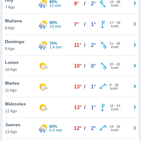
90%
ublicidad y
19
-
49
9°
/
2°
12 mm
km/h
7 Ago
do en
 mismo.
Mañana
90%
17
-
39
7°
/
1°
sultar más
10 mm
km/h
8 Ago
 en nuestra
 Cookies
y
Domingo
70%
21
-
46
ualquier
11°
/
2°
1.4 mm
km/h
9 Ago
ento
 botón
Lunes
20
-
45
10°
/
0°
ación de
km/h
10 Ago
kies
 disponible
Martes
8
-
28
e nuestra
13°
/
1°
km/h
11 Ago
.
Miércoles
IVAMENTE,
18
-
43
13°
/
1°
km/h
12 Ago
as
Jueves
60%
14
-
36
12°
/
2°
 a cookies
0.4 mm
km/h
13 Ago
 no aceptar