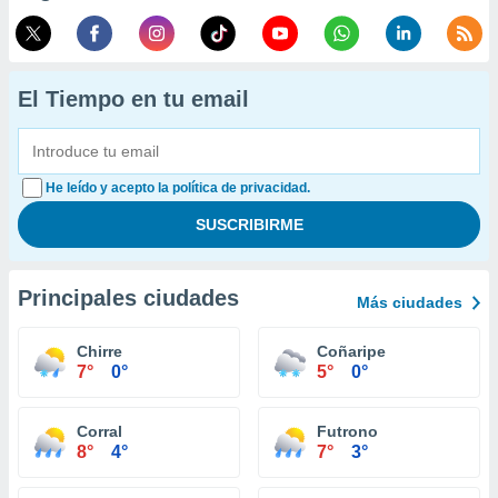
El Tiempo en tu email
He leído y acepto la política de privacidad.
Principales ciudades
Más ciudades
Chirre
Coñaripe
7°
0°
5°
0°
Corral
Futrono
8°
4°
7°
3°