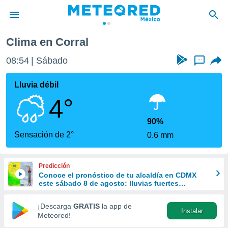
Clima en Corral
privacidad
08:54
Sábado
...
o de
mx
mx) ha sido
Lluvia débil
or
4°
es para
ue la
 que se
90%
e calidad.
Sensación de 2°
0.6 mm
eder a este
ediante las
opciones:
Predicción
Conoce el pronóstico de tu alcaldía en CDMX
ookies y
este sábado 8 de agosto: lluvias fuertes
e forma
refrescarán las temperaturas
¡Descarga
GRATIS
la app de
Instalar
d digital
Meteored!
ada, basada