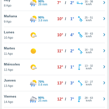
90%
ublicidad y
16
-
38
7°
/
2°
26 mm
km/h
8 Ago
do en
 mismo.
Mañana
90%
25
-
51
10°
/
1°
sultar más
3.8 mm
km/h
9 Ago
 en nuestra
 Cookies
y
Lunes
30
-
63
ualquier
10°
/
4°
km/h
10 Ago
ento
 botón
Martes
16
-
33
11°
/
2°
ación de
km/h
11 Ago
kies
 disponible
Miércoles
13
-
32
e nuestra
12°
/
1°
km/h
12 Ago
.
Jueves
IVAMENTE,
70%
12
-
27
13°
/
3°
0.8 mm
km/h
13 Ago
as
Viernes
90%
28
-
63
12°
/
7°
 a cookies
25 mm
km/h
14 Ago
 no aceptar