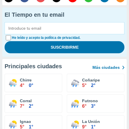
El Tiempo en tu email
He leído y acepto la política de privacidad.
Principales ciudades
Más ciudades
Chirre
Coñaripe
4°
0°
5°
2°
Corral
Futrono
7°
2°
6°
3°
Ignao
La Unión
5°
1°
9°
1°