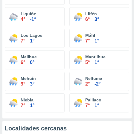
Liquiñe
Llifén
4°
-1°
6°
3°
Los Lagos
Máfil
7°
1°
7°
1°
Malihue
Mantilhue
6°
0°
5°
1°
Mehuín
Neltume
9°
3°
2°
-2°
Niebla
Paillaco
7°
1°
7°
1°
Localidades cercanas