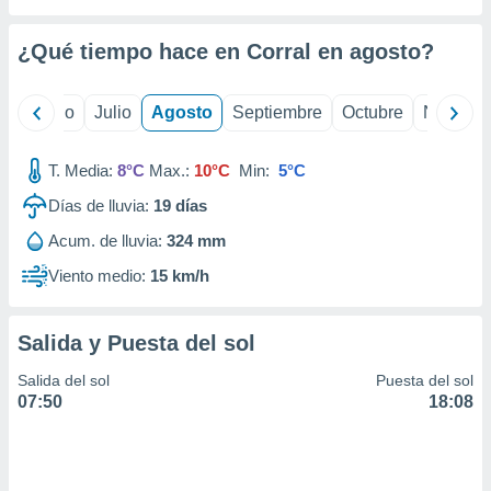
ados con el
 seleccionar
o.
¿Qué tiempo hace en Corral en
agosto
?
calización
precisa e
yo
Junio
Julio
Agosto
Septiembre
Octubre
Noviemb
ión mediante
, publicidad
T. Media:
8°C
Max.:
10°C
Min:
5°C
dos,
Días de lluvia:
19
días
 publicidad
Acum. de lluvia:
324 mm
,
ón de
Viento medio:
15 km/h
 desarrollo
s.
Salida y Puesta del sol
tros 1199
ios
Salida del sol
Puesta del sol
07:50
18:08