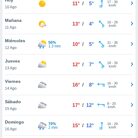
ublicidad y
17
-
30
11°
/
5°
km/h
10 Ago
do en
 mismo.
Mañana
16
-
28
13°
/
4°
sultar más
km/h
11 Ago
 en nuestra
 Cookies
y
Miércoles
50%
21
-
36
ualquier
10°
/
5°
1.3 mm
km/h
12 Ago
ento
 botón
Jueves
18
-
35
12°
/
7°
ación de
km/h
13 Ago
kies
 disponible
Viernes
16
-
30
e nuestra
16°
/
8°
km/h
14 Ago
.
Sábado
IVAMENTE,
8
-
20
17°
/
12°
km/h
15 Ago
as
Domingo
70%
16
-
29
15°
/
12°
 a cookies
2 mm
km/h
16 Ago
 no aceptar