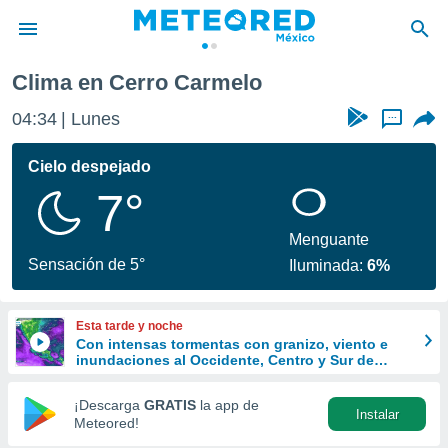
Clima en Cerro Carmelo
privacidad
04:34
Lunes
...
o de
mx
mx) ha sido
Cielo despejado
or
7°
es para
ue la
 que se
Menguante
e calidad.
Sensación de 5°
Iluminada:
6%
eder a este
ediante las
opciones:
Esta tarde y noche
Con intensas tormentas con granizo, viento e
ookies y
inundaciones al Occidente, Centro y Sur de
e forma
México
¡Descarga
GRATIS
la app de
Instalar
d digital
Meteored!
ada, basada