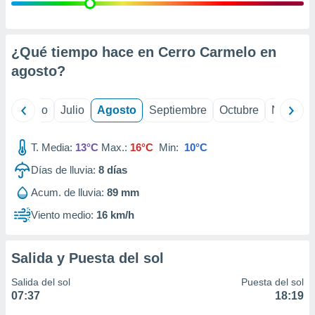
ados con el
 seleccionar
o.
calización
¿Qué tiempo hace en Cerro Carmelo en
precisa e
agosto
?
ión mediante
, publicidad
yo
Junio
Julio
Agosto
Septiembre
Octubre
Noviemb
dos,
 publicidad
T. Media:
13°C
Max.:
16°C
Min:
10°C
,
Días de lluvia:
8
días
ón de
 desarrollo
Acum. de lluvia:
89 mm
s.
Viento medio:
16 km/h
tros 1199
ios
Salida y Puesta del sol
Salida del sol
Puesta del sol
07:37
18:19