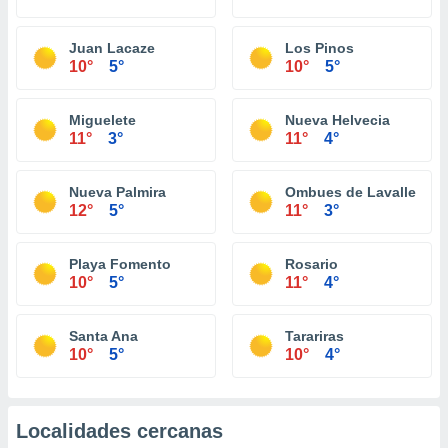
Juan Lacaze
Los Pinos
10°
5°
10°
5°
Miguelete
Nueva Helvecia
11°
3°
11°
4°
Nueva Palmira
Ombues de Lavalle
12°
5°
11°
3°
Playa Fomento
Rosario
10°
5°
11°
4°
Santa Ana
Tarariras
10°
5°
10°
4°
Localidades cercanas