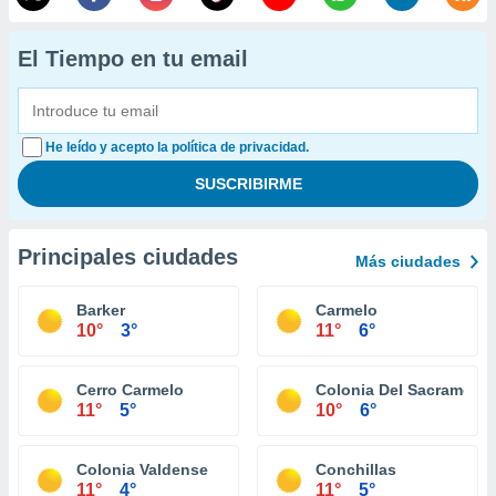
El Tiempo en tu email
He leído y acepto la política de privacidad.
Principales ciudades
Más ciudades
Barker
Carmelo
10°
3°
11°
6°
Cerro Carmelo
Colonia Del Sacrament
11°
5°
10°
6°
Colonia Valdense
Conchillas
11°
4°
11°
5°