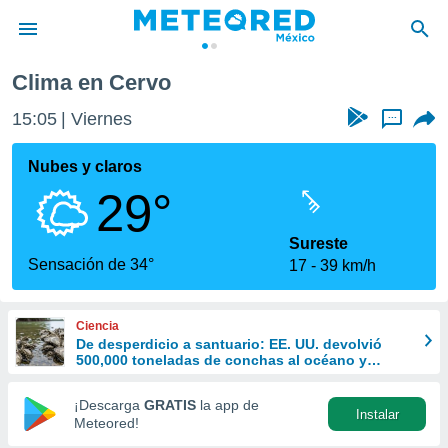
Clima en Cervo
privacidad
15:05
Viernes
...
o de
mx
mx) ha sido
Nubes y claros
or
29°
es para
ue la
 que se
Sureste
e calidad.
Sensación de 34°
17
39 km/h
eder a este
ediante las
opciones:
Ciencia
De desperdicio a santuario: EE. UU. devolvió
ookies y
500,000 toneladas de conchas al océano y
e forma
revivió la vida marina
¡Descarga
GRATIS
la app de
Instalar
d digital
Meteored!
ada, basada