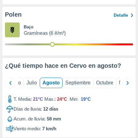
ados con el
 seleccionar
o.
Polen
Detalle
calización
Bajo
precisa e
Gramíneas (6 #/m³)
ión mediante
, publicidad
dos,
 publicidad
¿Qué tiempo hace en Cervo en
agosto
?
,
ón de
 desarrollo
yo
Junio
Julio
Agosto
Septiembre
Octubre
Noviemb
s.
tros 1199
T. Media:
21°C
Max.:
24°C
Min:
19°C
ios
Días de lluvia:
12
días
Acum. de lluvia:
58 mm
Viento medio:
7 km/h