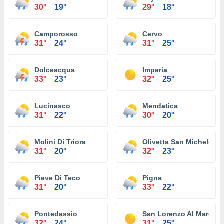
30°
19°
29°
18°
Camporosso
Cervo
31°
24°
31°
25°
Dolceacqua
Imperia
33°
23°
32°
25°
Lucinasco
Mendatica
31°
22°
30°
20°
Molini Di Triora
Olivetta San Michele
31°
20°
32°
23°
Pieve Di Teco
Pigna
31°
20°
33°
22°
Pontedassio
San Lorenzo Al Mare
32°
24°
31°
25°