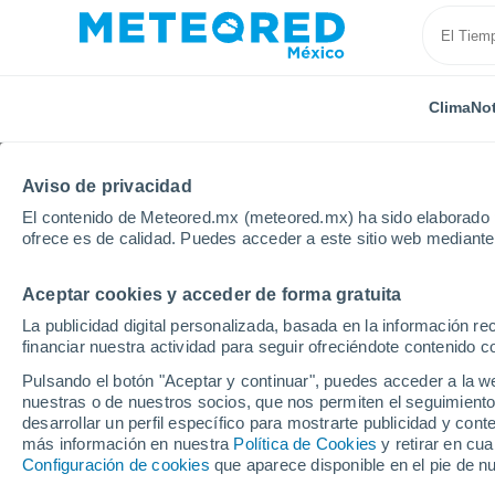
Clima
Not
Aviso de privacidad
El contenido de Meteored.mx (meteored.mx) ha sido elaborado p
ofrece es de calidad. Puedes acceder a este sitio web mediante
Aceptar cookies y acceder de forma gratuita
Inicio
Argelia
Tissemsilt
Chaami
La publicidad digital personalizada, basada en la información r
financiar nuestra actividad para seguir ofreciéndote contenido c
Clima en Chaami
Pulsando el botón "Aceptar y continuar", puedes acceder a la w
nuestras o de nuestros socios, que nos permiten el seguimiento
17:11
Sábado
desarrollar un perfil específico para mostrarte publicidad y co
más información en nuestra
Política de Cookies
y retirar en cu
Configuración de cookies
que aparece disponible en el pie de n
Soleado