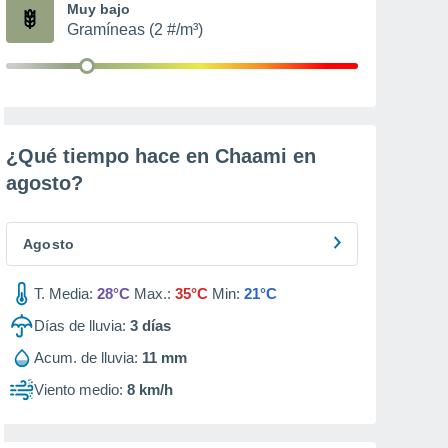
Muy bajo
Gramíneas (2 #/m³)
¿Qué tiempo hace en Chaami en
agosto
?
Agosto
T. Media:
28°C
Max.:
35°C
Min:
21°C
Días de lluvia:
3
días
Acum. de lluvia:
11 mm
Viento medio:
8 km/h