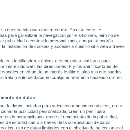
Aviso de nivel amarillo
Alerta moderada por tormenta en
Chaami hoy
r a nuestro sitio web meteored.mx. En este caso, te
/h
Rachas de hasta 60km/h
as para garantizar la navegación por el sitio web, pero no se
Mañana por la tarde
rar publicidad o contenido personalizado, aunque sí podrás
 la instalación de cookies y acceder a nuestro sitio web a través
te
es, identificadores únicos o tecnologías similares para
da
n este sitio web, las direcciones IP y los identificadores de
rsonales en virtud de un interés legítimo, algo a lo que puedes
a
Radar de lluvia
Satélites
Modelos
 al tratamiento de datos en cualquier momento haciendo clic en
miento de datos:
Martes
Miércoles
Jueves
Viernes
uso de datos limitados para seleccionar anuncios básicos, crear
11 Ago
12 Ago
13 Ago
14 Ago
ccionar la publicidad personalizada, crear un perfil para
ontenido personalizado, medir el rendimiento de la publicidad,
vés de estadísticas o a través de la combinación de datos
rvicios, uso de datos limitados con el objetivo de seleccionar el