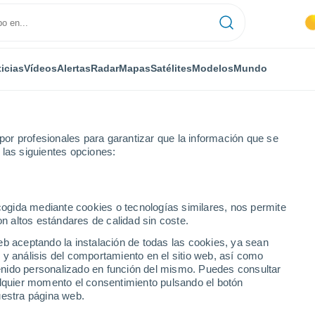
icias
Vídeos
Alertas
Radar
Mapas
Satélites
Modelos
Mundo
or profesionales para garantizar que la información que se
 las siguientes opciones:
ecogida mediante cookies o tecnologías similares, nos permite
on altos estándares de calidad sin coste.
eb aceptando la instalación de todas las cookies, ya sean
 y análisis del comportamiento en el sitio web, así como
...
ntenido personalizado en función del mismo. Puedes consultar
alquier momento el consentimiento pulsando el botón
Por hora
uestra página web.
Se espera calima en las
próximas horas