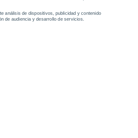
38°
/
23°
38°
/
24°
38°
/
23°
38°
/
21°
e análisis de dispositivos, publicidad y contenido
n de audiencia y desarrollo de servicios.
-
30
km/h
9
-
27
km/h
15
-
35
km/h
21
-
43
km/h
Noreste
2 Bajo
°
10
-
25 km/h
FPS:
no
Este
1 Bajo
°
10
-
26 km/h
FPS:
no
Este
0 Bajo
°
5
-
23 km/h
FPS:
no
Sureste
0 Bajo
°
6
-
13 km/h
FPS:
no