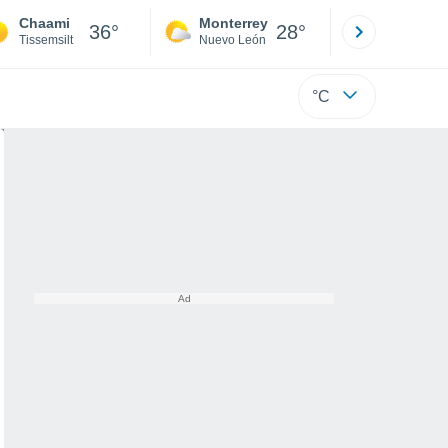
Chaami
Monterrey
Mexicali
36°
28°
Tissemsilt
Nuevo León
Baja C
°C