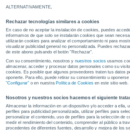
37°
ALTERNATIVAMENTE,
Rechazar tecnologías similares a cookies
Noreste
En caso de no aceptar la instalación de cookies, puedes accede
Sensación de 34°
10
-
25 km
informamos de que solo se instalarán cookies que sean necesari
utilizarán cookies para analizar el comportamiento ni para most
visualizar publicidad general no personalizada. Puedes rechazar
de este abono pulsando el botón "Rechazar".
Predicción
Intensas tormentas hoy sábado en el Occiden
Con su consentimiento, nosotros y
nuestros socios
usamos cooki
por el Monzón Mexicano, llegando nueva On
almacenar, acceder y procesar datos personales como su visita e
Tropical al sur
cookies. Es posible que algunos proveedores traten tus datos pe
Clima 1 - 7 días
Por hora
Actualidad
Mapa de lluvi
oponerte. Para ello, puede retirar su consentimiento u oponerse
"Configurar"
o en nuestra
Política de Cookies
en este sitio web.
Nosotros y nuestros socios hacemos el siguiente trata
Mañana
Lunes
Hoy
Almacenar la información en un dispositivo y/o acceder a ella, 
9 Ago
10 Ago
8 Ago
perfiles para publicidad personalizada, utilizar perfiles para sele
personalizar el contenido, uso de perfiles para la selección de c
medir el rendimiento del contenido, comprender al público a tra
procedentes de diferentes fuentes, desarrollo y mejora de los se
60%
60%