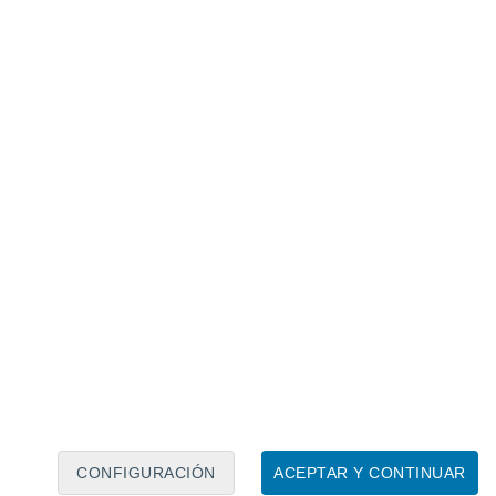
Calendario lunar
Lun
Mar
Mié
Jue
Vie
Sáb
Dom
8
9
10
11
12
13
14
15
16
17
18
19
20
21
CONFIGURACIÓN
ACEPTAR Y CONTINUAR