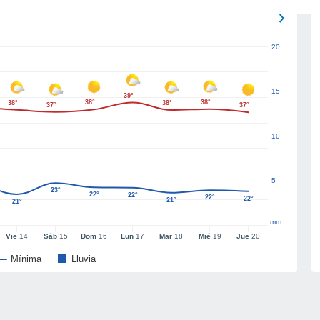
20
15
39°
38°
38°
38°
38°
37°
37°
10
5
23°
22°
22°
22°
22°
21°
21°
mm
Vie
14
Sáb
15
Dom
16
Lun
17
Mar
18
Mié
19
Jue
20
Mínima
Lluvia