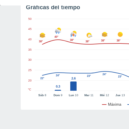
Gráficas del tiempo
50
45
40°
40
38°
38°
38°
38°
38°
35
30
25
24°
24°
23°
23°
2.6
22°
20
0.3
°C
Sáb
8
Dom
9
Lun
10
Mar
11
Mié
12
Jue
13
Máxima