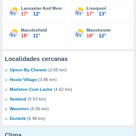
Lancaster And Morecambe
Liverpool
17°
12°
17°
13°
Macclesfield
Manchester
18°
11°
18°
12°
Localidades cercanas
Upton-By-Chester
(2.65 km)
Hoole Village
(3.96 km)
Marlston Cum Lache
(4.62 km)
Sealand
(5.53 km)
Waverton
(5.56 km)
Dunkirk
(6.98 km)
Clima...