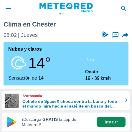
Clima en Chester
privacidad
08:02
Jueves
...
o de
mx
mx) ha sido
Nubes y claros
or
14°
es para
ue la
 que se
Oeste
e calidad.
Sensación de 14°
19
39 km/h
eder a este
ediante las
opciones:
Astronomía
Cohete de SpaceX choca contra la Luna y todo
ookies y
el mundo mira hacia el satélite en busca del
e forma
cráter
¡Descarga
GRATIS
la app de
Instalar
d digital
Meteored!
ada, basada