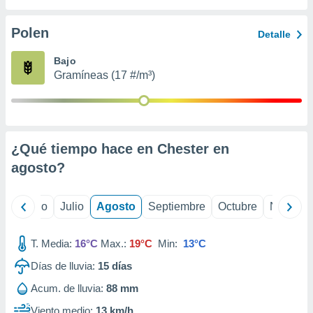
ados con el
 seleccionar
o.
Polen
Detalle
calización
Bajo
precisa e
Gramíneas (17 #/m³)
ión mediante
, publicidad
dos,
 publicidad
¿Qué tiempo hace en Chester en
,
agosto
?
ón de
 desarrollo
s.
yo
Junio
Julio
Agosto
Septiembre
Octubre
Noviemb
tros 1199
ios
T. Media:
16°C
Max.:
19°C
Min:
13°C
Días de lluvia:
15
días
Acum. de lluvia:
88 mm
Viento medio:
13 km/h