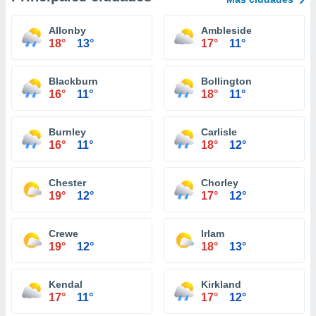
Allonby
Ambleside
18°
13°
17°
11°
Blackburn
Bollington
16°
11°
18°
11°
Burnley
Carlisle
16°
11°
18°
12°
Chester
Chorley
19°
12°
17°
12°
Crewe
Irlam
19°
12°
18°
13°
Kendal
Kirkland
17°
11°
17°
12°