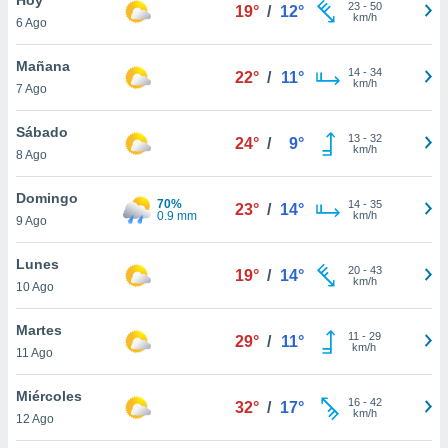
ublicidad y
23
-
50
19°
/
12°
km/h
6 Ago
do en
 mismo.
Mañana
14
-
34
22°
/
11°
sultar más
km/h
7 Ago
 en nuestra
 Cookies
y
Sábado
13
-
32
ualquier
24°
/
9°
km/h
8 Ago
ento
 botón
Domingo
70%
14
-
35
23°
/
14°
ación de
0.9 mm
km/h
9 Ago
kies
 disponible
Lunes
20
-
43
e nuestra
19°
/
14°
km/h
10 Ago
.
Martes
IVAMENTE,
11
-
29
29°
/
11°
km/h
11 Ago
as
Miércoles
16
-
42
32°
/
17°
 a cookies
km/h
12 Ago
 no aceptar