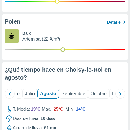
ados con el
 seleccionar
o.
calización
Polen
Detalle
precisa e
ión mediante
Bajo
Artemisa (22 #/m³)
, publicidad
dos,
 publicidad
,
¿Qué tiempo hace en Choisy-le-Roi en
ón de
 desarrollo
agosto
?
s.
tros 1199
yo
Junio
Julio
Agosto
Septiembre
Octubre
Noviemb
ios
T. Media:
19°C
Max.:
25°C
Min:
14°C
Días de lluvia:
10
días
Acum. de lluvia:
61 mm