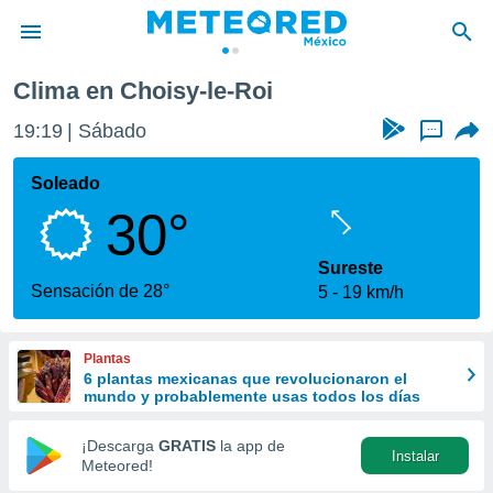
-Roi
Clima en Choisy-le-Roi
privacidad
19:19
Sábado
...
o de
mx
mx) ha sido
Soleado
or
30°
es para
ue la
 que se
Sureste
e calidad.
Sensación de 28°
5
19 km/h
eder a este
ediante las
opciones:
Plantas
6 plantas mexicanas que revolucionaron el
ookies y
mundo y probablemente usas todos los días
e forma
¡Descarga
GRATIS
la app de
Instalar
d digital
Meteored!
ada, basada