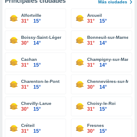
Principales ciudades
Más ciudades
Alfortville
Arcueil
31°
15°
31°
15°
Boissy-Saint-Léger
Bonneuil-sur-Marne
30°
14°
31°
14°
Cachan
Champigny-sur-Marne
31°
15°
31°
14°
Charenton-le-Pont
Chennevières-sur-Marn
31°
15°
30°
14°
Chevilly-Larue
Choisy-le-Roi
30°
15°
31°
15°
Créteil
Fresnes
31°
15°
30°
15°