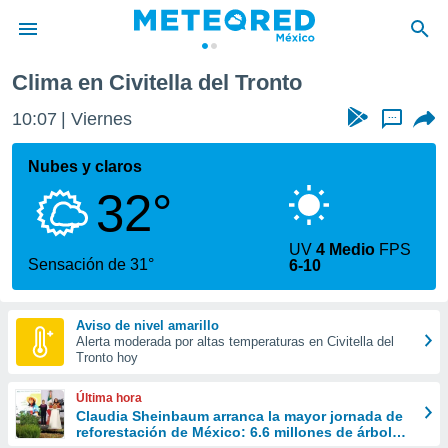
Clima en Civitella del Tronto
privacidad
10:07
Viernes
...
o de
mx
mx) ha sido
Nubes y claros
or
32°
es para
ue la
 que se
UV
4 Medio
FPS
e calidad.
Sensación de 31°
6-10
eder a este
ediante las
opciones:
Aviso de nivel amarillo
Alerta moderada por altas temperaturas en Civitella del
ookies y
Tronto hoy
e forma
Última hora
d digital
Claudia Sheinbaum arranca la mayor jornada de
reforestación de México: 6.6 millones de árboles
ada, basada