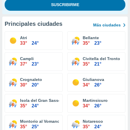
Principales ciudades
Más ciudades
Atri
Bellante
33°
24°
35°
23°
Campli
Civitella del Tronto
37°
23°
35°
21°
Crognaleto
Giulianova
30°
20°
34°
26°
Isola del Gran Sasso d'Italia
Martinsicuro
35°
24°
34°
26°
Montorio al Vomano
Notaresco
35°
25°
35°
24°