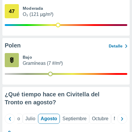
ados con el
 seleccionar
Moderada
47
o.
O₃ (121 µg/m³)
calización
precisa e
ión mediante
, publicidad
Polen
Detalle
dos,
Bajo
 publicidad
Gramíneas (7 #/m³)
,
ón de
 desarrollo
s.
tros 1199
¿Qué tiempo hace en Civitella del
ios
Tronto en
agosto
?
yo
Junio
Julio
Agosto
Septiembre
Octubre
Noviemb