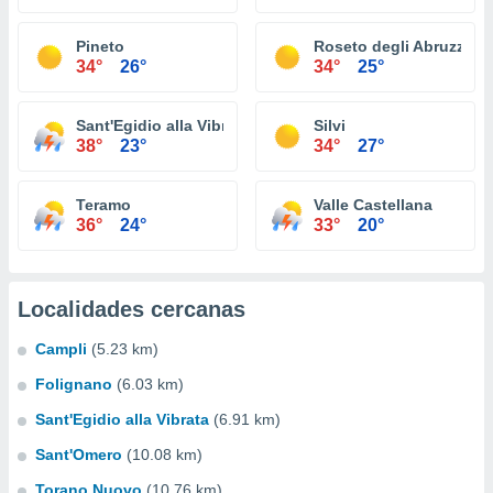
Pineto
Roseto degli Abruzzi
34°
26°
34°
25°
Sant'Egidio alla Vibrata
Silvi
38°
23°
34°
27°
Teramo
Valle Castellana
36°
24°
33°
20°
Localidades cercanas
Campli
(5.23 km)
Folignano
(6.03 km)
Sant'Egidio alla Vibrata
(6.91 km)
Sant'Omero
(10.08 km)
Torano Nuovo
(10.76 km)