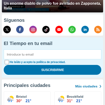
Un enorme diablo de polvo fue avistado en Zapponeta,
Italia
Síguenos
El Tiempo en tu email
He leído y acepto la política de privacidad.
Principales ciudades
Más ciudades
Bristol
Brookfield
30°
21°
31°
21°