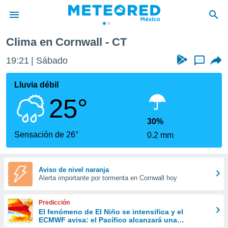
Clima en Cornwall - CT
privacidad
19:21
Sábado
...
o de
mx
mx) ha sido
Lluvia débil
or
25°
es para
ue la
 que se
30%
e calidad.
Sensación de 26°
0.2 mm
eder a este
ediante las
opciones:
Aviso de nivel naranja
Alerta importante por tormenta en Cornwall hoy
ookies y
e forma
Predicción
d digital
El fenómeno de El Niño se intensifica y el
ECMWF avisa: el Pacífico alcanzará una
ada, basada