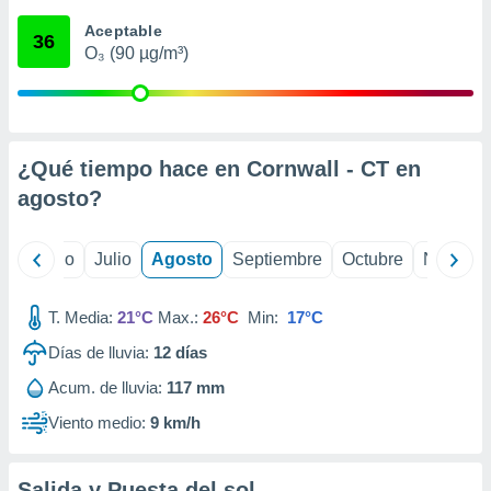
ados con el
 seleccionar
Aceptable
36
o.
O₃ (90 µg/m³)
calización
precisa e
ión mediante
, publicidad
¿Qué tiempo hace en Cornwall - CT en
agosto
?
dos,
 publicidad
,
yo
Junio
Julio
Agosto
Septiembre
Octubre
Noviemb
ón de
 desarrollo
s.
T. Media:
21°C
Max.:
26°C
Min:
17°C
tros 1199
Días de lluvia:
12
días
ios
Acum. de lluvia:
117 mm
Viento medio:
9 km/h
Salida y Puesta del sol