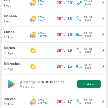
70%
ublicidad y
17
-
42
29°
/
20°
1 mm
km/h
8 Ago
do en
 mismo.
Mañana
30%
15
-
37
28°
/
18°
sultar más
1 mm
km/h
9 Ago
 en nuestra
 Cookies
y
Lunes
70%
15
-
39
ualquier
29°
/
16°
3.8 mm
km/h
10 Ago
ento
 botón
Martes
16
-
34
26°
/
19°
ación de
km/h
11 Ago
kies
 disponible
Miércoles
10
-
29
e nuestra
26°
/
15°
km/h
12 Ago
.
IVAMENTE,
¡Descarga
GRATIS
la app de
Instalar
Meteored!
as
 a cookies
Jueves
80%
15
-
39
26°
/
17°
2.3 mm
km/h
13 Ago
 no aceptar