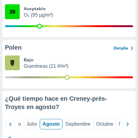
ados con el
 seleccionar
Aceptable
38
o.
O₃ (95 µg/m³)
calización
precisa e
ión mediante
, publicidad
Polen
Detalle
dos,
Bajo
 publicidad
Gramíneas (21 #/m³)
,
ón de
 desarrollo
s.
tros 1199
¿Qué tiempo hace en Creney-près-
ios
Troyes en
agosto
?
yo
Junio
Julio
Agosto
Septiembre
Octubre
Noviemb