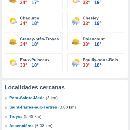
34°
17°
33°
19°
Chaource
Chesley
34°
18°
33°
19°
Creney-près-Troyes
Dolancourt
34°
18°
33°
18°
Eaux-Puiseaux
Eguilly-sous-Bois
33°
18°
33°
18°
Localidades cercanas
Pont-Sainte-Marie
(3 km)
Saint-Parres-aux-Tertres
(3.68 km)
Troyes
(5.49 km)
Assencières
(6.08 km)