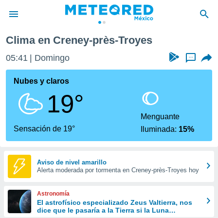
Clima en Creney-près-Troyes
privacidad
05:41
Domingo
...
o de
mx
mx) ha sido
Nubes y claros
or
19°
es para
ue la
 que se
Menguante
e calidad.
Sensación de 19°
Iluminada:
15%
eder a este
ediante las
opciones:
Aviso de nivel amarillo
Alerta moderada por tormenta en Creney-près-Troyes hoy
ookies y
e forma
Astronomía
d digital
El astrofísico especializado Zeus Valtierra, nos
dice que le pasaría a la Tierra si la Luna
ada, basada