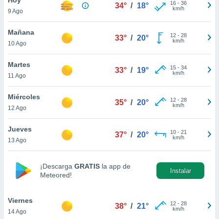
ublicidad y
16
-
36
34°
/
18°
km/h
9 Ago
do en
 mismo.
Mañana
12
-
28
33°
/
20°
sultar más
km/h
10 Ago
 en nuestra
 Cookies
y
Martes
15
-
34
ualquier
33°
/
19°
km/h
11 Ago
ento
 botón
Miércoles
12
-
28
35°
/
20°
ación de
km/h
12 Ago
kies
 disponible
Jueves
10
-
21
e nuestra
37°
/
20°
km/h
13 Ago
.
IVAMENTE,
¡Descarga
GRATIS
la app de
Instalar
Meteored!
as
 a cookies
Viernes
12
-
28
38°
/
21°
km/h
14 Ago
 no aceptar