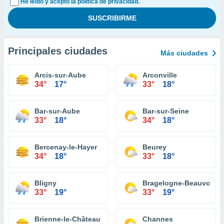
He leído y acepto la política de privacidad.
Principales ciudades
Más ciudades
Arcis-sur-Aube
Arconville
34°
17°
33°
18°
Bar-sur-Aube
Bar-sur-Seine
33°
18°
34°
18°
Bercenay-le-Hayer
Beurey
34°
18°
33°
18°
Bligny
Bragelogne-Beauvoir
33°
19°
33°
19°
Brienne-le-Château
Channes