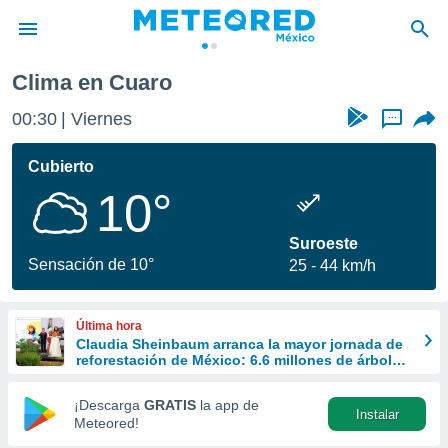
Clima en Cuaro
privacidad
00:30
Viernes
...
o de
mx
mx) ha sido
Cubierto
or
10°
es para
ue la
 que se
Suroeste
e calidad.
Sensación de 10°
25
44 km/h
eder a este
ediante las
opciones:
Última hora
Claudia Sheinbaum arranca la mayor jornada de
ookies y
reforestación de México: 6.6 millones de árboles
e forma
este 9 de agosto
¡Descarga
GRATIS
la app de
Instalar
d digital
Meteored!
ada, basada