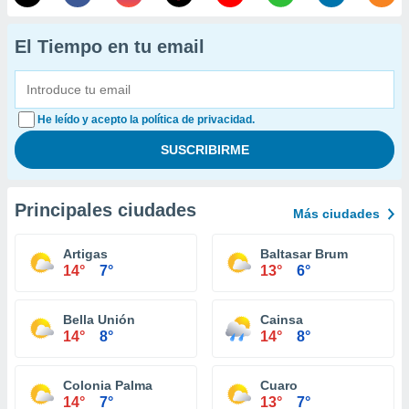
El Tiempo en tu email
He leído y acepto la política de privacidad.
Principales ciudades
Más ciudades
Artigas
Baltasar Brum
14°
7°
13°
6°
Bella Unión
Cainsa
14°
8°
14°
8°
Colonia Palma
Cuaro
14°
7°
13°
7°