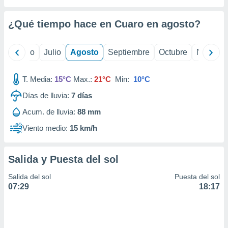
ados con el
 seleccionar
o.
¿Qué tiempo hace en Cuaro en
agosto
?
calización
precisa e
yo
Junio
Julio
Agosto
Septiembre
Octubre
Noviemb
ión mediante
, publicidad
T. Media:
15°C
Max.:
21°C
Min:
10°C
dos,
Días de lluvia:
7
días
 publicidad
Acum. de lluvia:
88 mm
,
ón de
Viento medio:
15 km/h
 desarrollo
s.
Salida y Puesta del sol
tros 1199
ios
Salida del sol
Puesta del sol
07:29
18:17