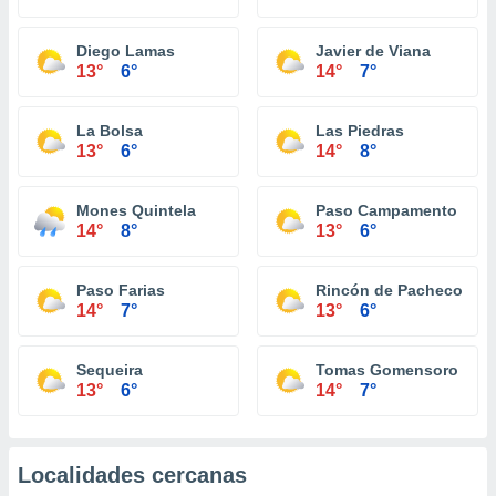
Diego Lamas
Javier de Viana
13°
6°
14°
7°
La Bolsa
Las Piedras
13°
6°
14°
8°
Mones Quintela
Paso Campamento
14°
8°
13°
6°
Paso Farias
Rincón de Pacheco
14°
7°
13°
6°
Sequeira
Tomas Gomensoro
13°
6°
14°
7°
Localidades cercanas