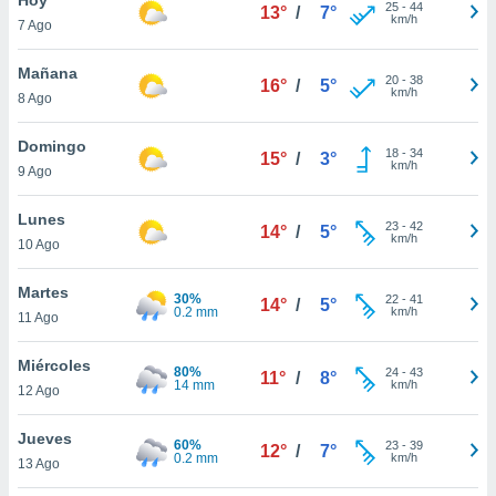
ublicidad y
25
-
44
13°
/
7°
km/h
7 Ago
do en
 mismo.
Mañana
20
-
38
16°
/
5°
sultar más
km/h
8 Ago
 en nuestra
 Cookies
y
Domingo
18
-
34
ualquier
15°
/
3°
km/h
9 Ago
ento
 botón
Lunes
23
-
42
14°
/
5°
ación de
km/h
10 Ago
kies
 disponible
Martes
30%
22
-
41
e nuestra
14°
/
5°
0.2 mm
km/h
11 Ago
.
Miércoles
IVAMENTE,
80%
24
-
43
11°
/
8°
14 mm
km/h
12 Ago
as
Jueves
60%
23
-
39
12°
/
7°
 a cookies
0.2 mm
km/h
13 Ago
 no aceptar