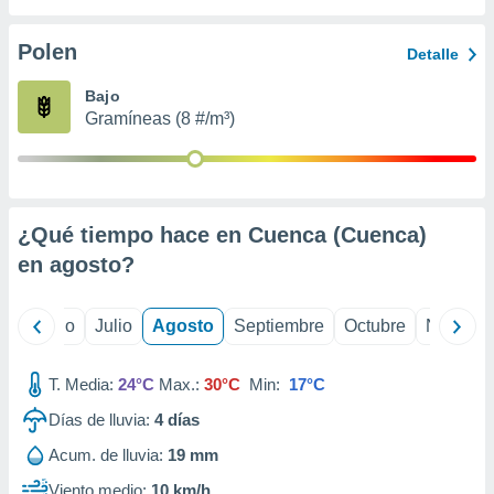
ados con el
 seleccionar
o.
Polen
Detalle
calización
Bajo
precisa e
Gramíneas (8 #/m³)
ión mediante
, publicidad
dos,
 publicidad
¿Qué tiempo hace en Cuenca (Cuenca)
,
en
agosto
?
ón de
 desarrollo
s.
yo
Junio
Julio
Agosto
Septiembre
Octubre
Noviemb
tros 1199
ios
T. Media:
24°C
Max.:
30°C
Min:
17°C
Días de lluvia:
4
días
Acum. de lluvia:
19 mm
Viento medio:
10 km/h