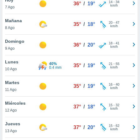
ublicidad y
14
-
34
36°
/
19°
km/h
7 Ago
do en
 mismo.
Mañana
20
-
47
35°
/
18°
sultar más
km/h
8 Ago
 en nuestra
 Cookies
y
Domingo
18
-
41
ualquier
36°
/
20°
km/h
9 Ago
ento
 botón
Lunes
40%
21
-
55
35°
/
19°
ación de
0.4 mm
km/h
10 Ago
kies
 disponible
Martes
16
-
40
e nuestra
35°
/
19°
km/h
11 Ago
.
Miércoles
IVAMENTE,
15
-
32
37°
/
18°
km/h
12 Ago
as
Jueves
15
-
62
37°
/
20°
 a cookies
km/h
13 Ago
 no aceptar