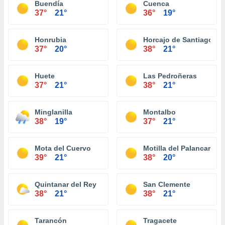
Buendía
Cuenca
37°
21°
36°
19°
Honrubia
Horcajo de Santiago
37°
20°
38°
21°
Huete
Las Pedroñeras
37°
21°
38°
21°
Minglanilla
Montalbo
38°
19°
37°
21°
Mota del Cuervo
Motilla del Palancar
39°
21°
38°
20°
Quintanar del Rey
San Clemente
38°
21°
38°
21°
Tarancón
Tragacete