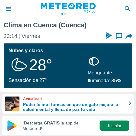
Cuenca
Clima en Cuenca (Cuenca)
privacidad
23:15
Viernes
...
o de
mx
mx) ha sido
Nubes y claros
or
28°
es para
ue la
 que se
Menguante
e calidad.
Sensación de 27°
Iluminada:
35%
eder a este
ediante las
opciones:
Actualidad
Poder felino: formas en que un gato mejora la
ookies y
salud mental y llena de paz tu vida
e forma
¡Descarga
GRATIS
la app de
Instalar
d digital
Meteored!
ada, basada