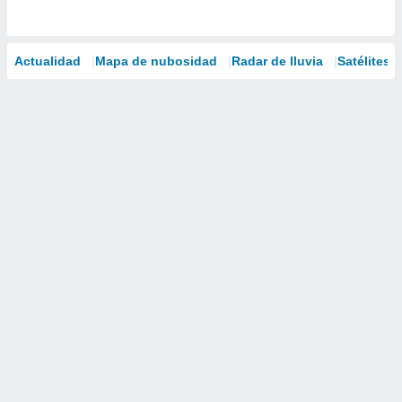
Actualidad
Mapa de nubosidad
Radar de lluvia
Satélites