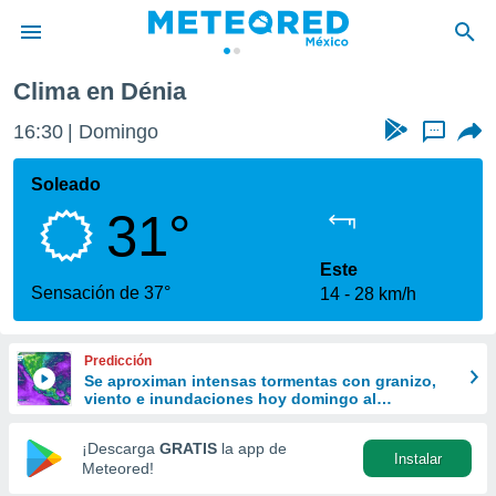
Dénia
Clima en Dénia
privacidad
16:30
Domingo
...
o de
mx
mx) ha sido
Soleado
or
31°
es para
ue la
 que se
Este
e calidad.
Sensación de 37°
14
28 km/h
eder a este
ediante las
opciones:
Predicción
Se aproximan intensas tormentas con granizo,
ookies y
viento e inundaciones hoy domingo al
e forma
Occidente, Centro y Sur de México
¡Descarga
GRATIS
la app de
Instalar
d digital
Meteored!
ada, basada