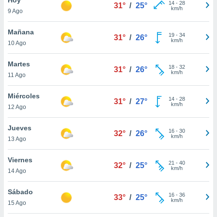
ublicidad y
14
-
28
31°
/
25°
km/h
9 Ago
do en
 mismo.
Mañana
19
-
34
31°
/
26°
sultar más
km/h
10 Ago
 en nuestra
 Cookies
y
Martes
18
-
32
ualquier
31°
/
26°
km/h
11 Ago
ento
 botón
Miércoles
14
-
28
31°
/
27°
ación de
km/h
12 Ago
kies
 disponible
Jueves
16
-
30
e nuestra
32°
/
26°
km/h
13 Ago
.
Viernes
IVAMENTE,
21
-
40
32°
/
25°
km/h
14 Ago
as
Sábado
16
-
36
33°
/
25°
 a cookies
km/h
15 Ago
 no aceptar