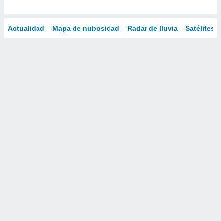
Actualidad
Mapa de nubosidad
Radar de lluvia
Satélites