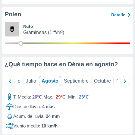
ados con el
 seleccionar
o.
Polen
Detalle
calización
Nulo
precisa e
Gramíneas (1 #/m³)
ión mediante
, publicidad
dos,
 publicidad
¿Qué tiempo hace en Dénia en
agosto
?
,
ón de
 desarrollo
yo
Junio
Julio
Agosto
Septiembre
Octubre
Noviemb
s.
tros 1199
T. Media:
26°C
Max.:
29°C
Min:
23°C
ios
Días de lluvia:
4
días
Acum. de lluvia:
24 mm
Viento medio:
10 km/h