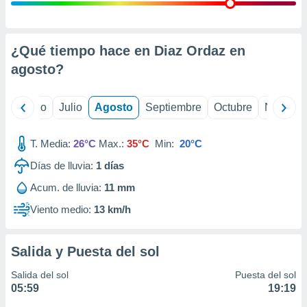
ados con el
 seleccionar
o.
calización
¿Qué tiempo hace en Diaz Ordaz en
precisa e
agosto
?
ión mediante
, publicidad
yo
Junio
Julio
Agosto
Septiembre
Octubre
Noviemb
dos,
 publicidad
T. Media:
26°C
Max.:
35°C
Min:
20°C
,
Días de lluvia:
1
días
ón de
 desarrollo
Acum. de lluvia:
11 mm
s.
Viento medio:
13 km/h
tros 1199
ios
Salida y Puesta del sol
Salida del sol
Puesta del sol
05:59
19:19