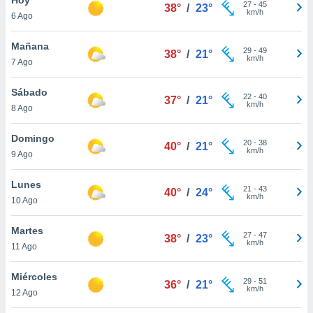
ublicidad y
27
-
45
38°
/
23°
km/h
6 Ago
do en
 mismo.
Mañana
29
-
49
38°
/
21°
sultar más
km/h
7 Ago
 en nuestra
 Cookies
y
Sábado
22
-
40
ualquier
37°
/
21°
km/h
8 Ago
ento
 botón
Domingo
20
-
38
40°
/
21°
ación de
km/h
9 Ago
kies
 disponible
Lunes
21
-
43
e nuestra
40°
/
24°
km/h
10 Ago
.
Martes
IVAMENTE,
27
-
47
38°
/
23°
km/h
11 Ago
as
Miércoles
29
-
51
36°
/
21°
 a cookies
km/h
12 Ago
 no aceptar