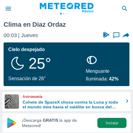
Clima en Diaz Ordaz
privacidad
00:03
Jueves
...
o de
mx
mx) ha sido
Cielo despejado
or
25°
es para
ue la
 que se
Menguante
e calidad.
Sensación de 26°
Iluminada:
42%
eder a este
ediante las
opciones:
Astronomía
Cohete de SpaceX choca contra la Luna y todo
ookies y
el mundo mira hacia el satélite en busca del
e forma
cráter
¡Descarga
GRATIS
la app de
Instalar
d digital
Meteored!
ada, basada