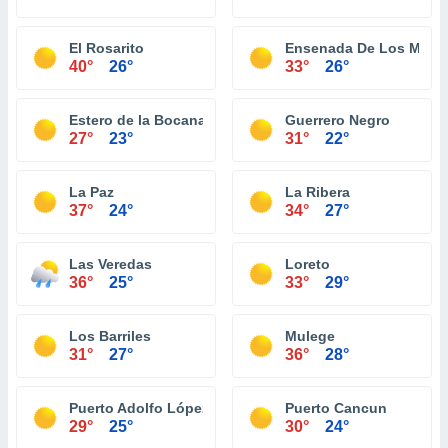
El Rosarito
Ensenada De Los Muer
40°
26°
33°
26°
Estero de la Bocana
Guerrero Negro
27°
23°
31°
22°
La Paz
La Ribera
37°
24°
34°
27°
Las Veredas
Loreto
36°
25°
33°
29°
Los Barriles
Mulege
31°
27°
36°
28°
Puerto Adolfo López Mateos
Puerto Cancun
29°
25°
30°
24°