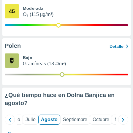
ados con el
 seleccionar
Moderada
45
o.
O₃ (115 µg/m³)
calización
precisa e
ión mediante
, publicidad
Polen
Detalle
dos,
Bajo
 publicidad
Gramíneas (18 #/m³)
,
ón de
 desarrollo
s.
tros 1199
¿Qué tiempo hace en Dolna Banjica en
ios
agosto
?
yo
Junio
Julio
Agosto
Septiembre
Octubre
Noviemb