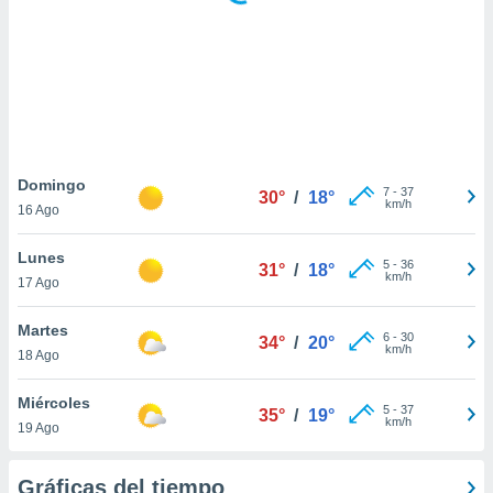
ste abono
 botón
.
nto,
cios
kies,
Domingo
7
-
37
ores únicos
30°
/
18°
km/h
16 Ago
as similares
nar,
Lunes
rocesar
5
-
36
31°
/
18°
km/h
onales como
17 Ago
 este sitio
recciones IP
Martes
6
-
30
34°
/
20°
ficadores de
km/h
18 Ago
 posible
s
Miércoles
 traten tus
5
-
37
35°
/
19°
km/h
nales en
19 Ago
 interés
go a lo que
Gráficas del tiempo
nerte. Para