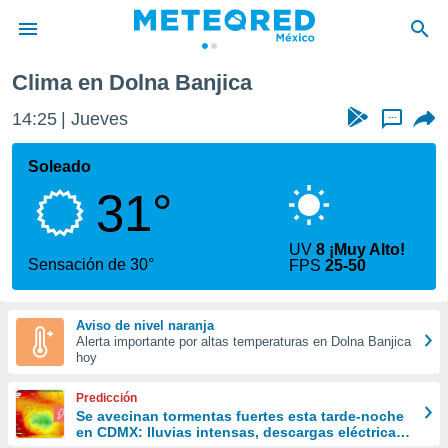
Clima en Dolna Banjica
privacidad
14:25
Jueves
...
o de
mx
mx) ha sido
Soleado
or
31°
es para
ue la
 que se
UV
8 ¡Muy Alto!
e calidad.
Sensación de 30°
FPS
25-50
eder a este
ediante las
opciones:
Aviso de nivel naranja
Alerta importante por altas temperaturas en Dolna Banjica
ookies y
hoy
e forma
Predicción
d digital
Se avecinan tormentas fuertes esta tarde-noche
en CDMX: lluvias intensas, descargas eléctricas
ada, basada