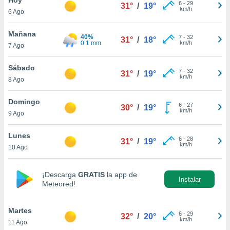
ublicidad y
6
-
29
31°
/
19°
km/h
6 Ago
do en
 mismo.
Mañana
40%
7
-
32
31°
/
18°
sultar más
0.1 mm
km/h
7 Ago
 en nuestra
 Cookies
y
Sábado
7
-
32
ualquier
31°
/
19°
km/h
8 Ago
ento
 botón
Domingo
6
-
27
30°
/
19°
ación de
km/h
9 Ago
kies
 disponible
Lunes
6
-
28
e nuestra
31°
/
19°
km/h
10 Ago
.
IVAMENTE,
¡Descarga
GRATIS
la app de
Instalar
Meteored!
as
 a cookies
Martes
6
-
29
32°
/
20°
km/h
11 Ago
 no aceptar