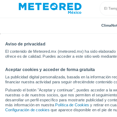
Clima
Not
Aviso de privacidad
El contenido de Meteored.mx (meteored.mx) ha sido elaborado p
ofrece es de calidad. Puedes acceder a este sitio web mediante
Aceptar cookies y acceder de forma gratuita
Inicio
Puerto Rico
Municipio de Cataño
Dos Rio
La publicidad digital personalizada, basada en la información r
financiar nuestra actividad para seguir ofreciéndote contenido c
Clima en Dos Rios (Ca
Pulsando el botón "Aceptar y continuar", puedes acceder a la w
nuestras o de nuestros socios, que nos permiten el seguimiento
12:03
Viernes
desarrollar un perfil específico para mostrarte publicidad y co
más información en nuestra
Política de Cookies
y retirar en cu
Configuración de cookies
que aparece disponible en el pie de n
Lluvia débil