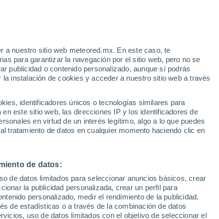
Aviso de nivel amarillo
Alerta moderada por altas
temperaturas en Dos Rios hoy
r a nuestro sitio web meteored.mx. En este caso, te
as para garantizar la navegación por el sitio web, pero no se
rar publicidad o contenido personalizado, aunque sí podrás
 la instalación de cookies y acceder a nuestro sitio web a través
s en
es, identificadores únicos o tecnologías similares para
das y
n este sitio web, las direcciones IP y los identificadores de
rsonales en virtud de un interés legítimo, algo a lo que puedes
ad
Mapa de lluvia
Satélites
Modelos
 al tratamiento de datos en cualquier momento haciendo clic en
miento de datos:
Lunes
Martes
Miércoles
Jueves
uso de datos limitados para seleccionar anuncios básicos, crear
10 Ago
11 Ago
12 Ago
13 Ago
ccionar la publicidad personalizada, crear un perfil para
ontenido personalizado, medir el rendimiento de la publicidad,
vés de estadísticas o a través de la combinación de datos
rvicios, uso de datos limitados con el objetivo de seleccionar el
80%
90%
90%