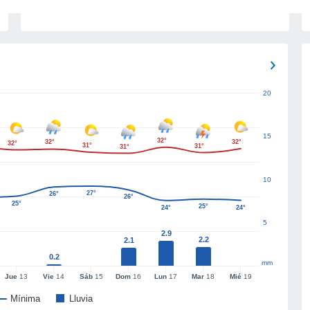
20
15
32°
32°
32°
32°
31°
31°
31°
10
27°
26°
26°
25°
25°
24°
24°
5
2.9
2.2
2.1
0.2
mm
Jue
13
Vie
14
Sáb
15
Dom
16
Lun
17
Mar
18
Mié
19
Mínima
Lluvia