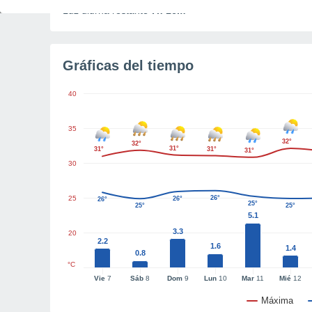
Luz diurna restante
7h 16m
Gráficas del tiempo
40
35
32°
32°
31°
31°
31°
31°
30
25
26°
26°
26°
25°
25°
25°
5.1
3.3
20
2.2
1.6
1.4
0.8
°C
Vie
7
Sáb
8
Dom
9
Lun
10
Mar
11
Mié
12
Máxima