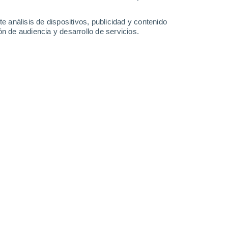
1.6 mm
5.1 mm
1.4 mm
31°
/
26°
31°
/
25°
32°
/
25°
32°
/
25°
e análisis de dispositivos, publicidad y contenido
n de audiencia y desarrollo de servicios.
-
46
km/h
20
-
42
km/h
21
-
50
km/h
25
-
48
km/h
Este
9 ¡Muy Alto!
20
-
38 km/h
FPS:
25-50
Este
9 ¡Muy Alto!
21
-
40 km/h
FPS:
25-50
Este
7 Alto
22
-
41 km/h
FPS:
15-25
Este
6 Alto
22
-
41 km/h
FPS:
15-25