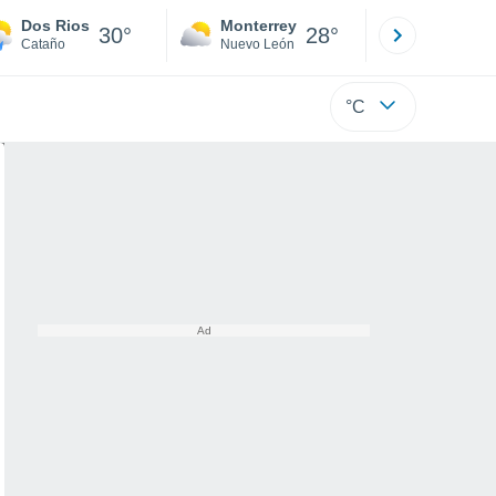
Dos Rios
Monterrey
Mexicali
30°
28°
Cataño
Nuevo León
Baja C
°C