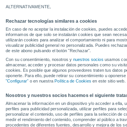
30°
ALTERNATIVAMENTE,
Rechazar tecnologías similares a cookies
50%
En caso de no aceptar la instalación de cookies, puedes accede
Sensación de 34°
0.3 mm
informamos de que solo se instalarán cookies que sean necesari
utilizarán cookies para analizar el comportamiento ni para most
visualizar publicidad general no personalizada. Puedes rechazar
de este abono pulsando el botón "Rechazar".
Predicción
Muy fuertes lluvias se pronostican hoy vierne
Con su consentimiento, nosotros y
nuestros socios
usamos cooki
México debido a dos ondas tropicales, vagua
almacenar, acceder y procesar datos personales como su visita e
el Monzón
cookies. Es posible que algunos proveedores traten tus datos pe
Clima 1 - 7 días
Por hora
Radar de lluvia
Actualid
oponerte. Para ello, puede retirar su consentimiento u oponerse
"Configurar"
o en nuestra
Política de Cookies
en este sitio web.
Nosotros y nuestros socios hacemos el siguiente trata
Mañana
Domingo
Hoy
Almacenar la información en un dispositivo y/o acceder a ella, 
8 Ago
9 Ago
7 Ago
perfiles para publicidad personalizada, utilizar perfiles para sele
personalizar el contenido, uso de perfiles para la selección de c
medir el rendimiento del contenido, comprender al público a tra
procedentes de diferentes fuentes, desarrollo y mejora de los se
60%
90%
80%