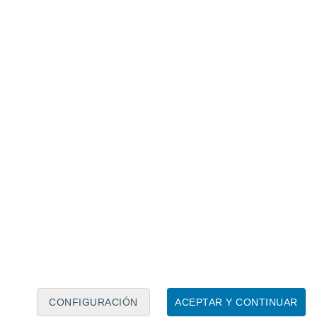
Calendario lunar
Lun
Mar
Mié
Jue
Vie
Sáb
Dom
7
8
9
10
11
12
13
14
15
16
17
18
19
20
CONFIGURACIÓN
ACEPTAR Y CONTINUAR