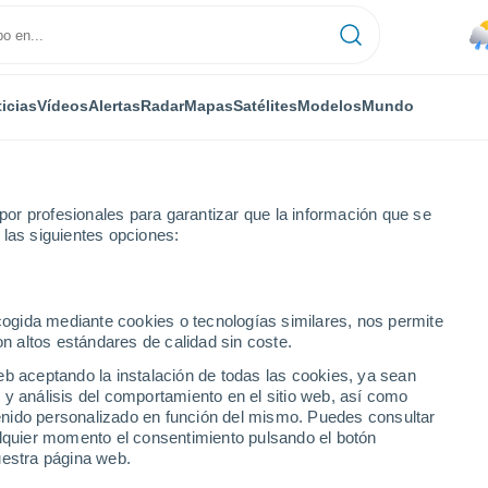
icias
Vídeos
Alertas
Radar
Mapas
Satélites
Modelos
Mundo
or profesionales para garantizar que la información que se
 las siguientes opciones:
s
ecogida mediante cookies o tecnologías similares, nos permite
on altos estándares de calidad sin coste.
taño)
eb aceptando la instalación de todas las cookies, ya sean
 y análisis del comportamiento en el sitio web, así como
...
ntenido personalizado en función del mismo. Puedes consultar
alquier momento el consentimiento pulsando el botón
Por hora
uestra página web.
Calor Húmedo Sofocante en las
próximas horas