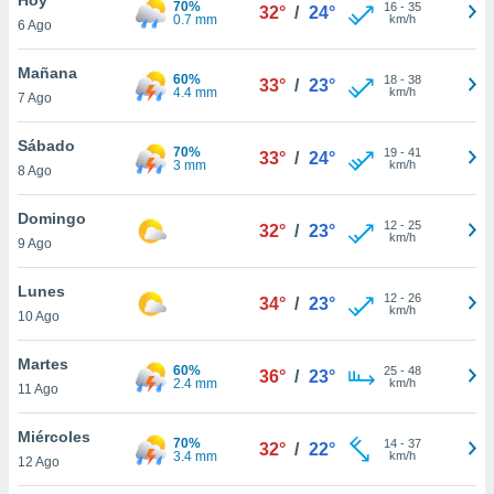
70%
ublicidad y
16
-
35
32°
/
24°
0.7 mm
km/h
6 Ago
do en
 mismo.
Mañana
60%
18
-
38
33°
/
23°
sultar más
4.4 mm
km/h
7 Ago
 en nuestra
 Cookies
y
Sábado
70%
19
-
41
ualquier
33°
/
24°
3 mm
km/h
8 Ago
ento
 botón
Domingo
12
-
25
32°
/
23°
ación de
km/h
9 Ago
kies
 disponible
Lunes
12
-
26
e nuestra
34°
/
23°
km/h
10 Ago
.
Martes
IVAMENTE,
60%
25
-
48
36°
/
23°
2.4 mm
km/h
11 Ago
as
Miércoles
70%
14
-
37
32°
/
22°
 a cookies
3.4 mm
km/h
12 Ago
 no aceptar