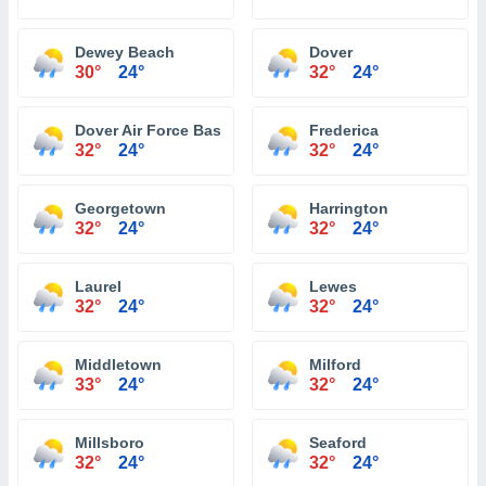
Dewey Beach
Dover
30°
24°
32°
24°
Dover Air Force Base
Frederica
32°
24°
32°
24°
Georgetown
Harrington
32°
24°
32°
24°
Laurel
Lewes
32°
24°
32°
24°
Middletown
Milford
33°
24°
32°
24°
Millsboro
Seaford
32°
24°
32°
24°