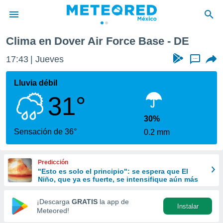
e Base
Clima en Dover Air Force Base - DE
privacidad
17:43
Jueves
...
o de
mx
mx) ha sido
Lluvia débil
or
31°
es para
ue la
 que se
30%
e calidad.
Sensación de 36°
0.2 mm
eder a este
ediante las
opciones:
Predicción
"Esto es solo el principio": se espera que El
ookies y
Niño, que ya es fuerte, se intensifique aún más
e forma
¡Descarga
GRATIS
la app de
Instalar
d digital
Meteored!
ada, basada