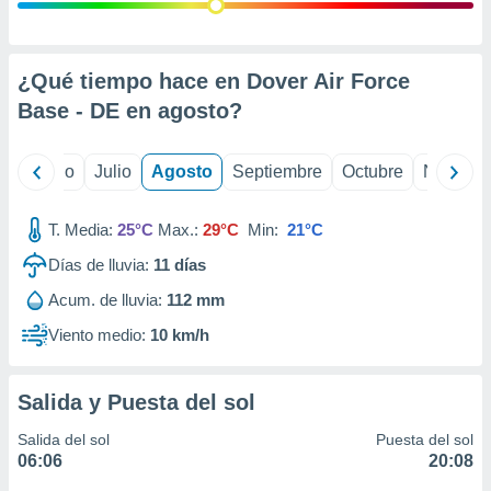
ados con el
 seleccionar
o.
calización
¿Qué tiempo hace en Dover Air Force
precisa e
Base - DE en
agosto
?
ión mediante
, publicidad
yo
Junio
Julio
Agosto
Septiembre
Octubre
Noviemb
dos,
 publicidad
T. Media:
25°C
Max.:
29°C
Min:
21°C
,
Días de lluvia:
11
días
ón de
 desarrollo
Acum. de lluvia:
112 mm
s.
Viento medio:
10 km/h
tros 1199
ios
Salida y Puesta del sol
Salida del sol
Puesta del sol
06:06
20:08