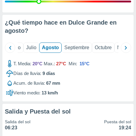
ados con el
 seleccionar
o.
calización
¿Qué tiempo hace en Dulce Grande en
precisa e
agosto
?
ión mediante
, publicidad
yo
Junio
Julio
Agosto
Septiembre
Octubre
Noviemb
dos,
 publicidad
T. Media:
20°C
Max.:
27°C
Min:
15°C
,
Días de lluvia:
9
días
ón de
 desarrollo
Acum. de lluvia:
67 mm
s.
Viento medio:
13 km/h
tros 1199
ios
Salida y Puesta del sol
Salida del sol
Puesta del sol
06:23
19:24