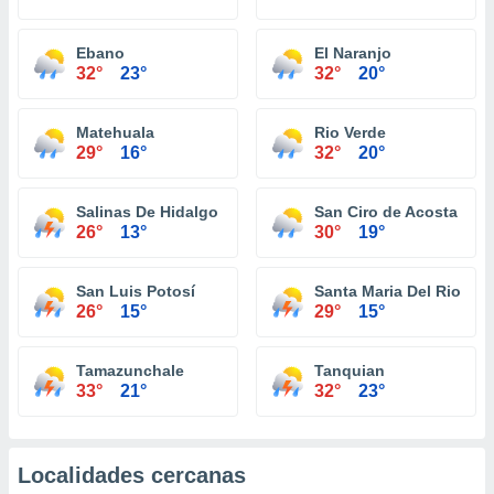
Ebano
El Naranjo
32°
23°
32°
20°
Matehuala
Rio Verde
29°
16°
32°
20°
Salinas De Hidalgo
San Ciro de Acosta
26°
13°
30°
19°
San Luis Potosí
Santa Maria Del Rio
26°
15°
29°
15°
Tamazunchale
Tanquian
33°
21°
32°
23°
Localidades cercanas