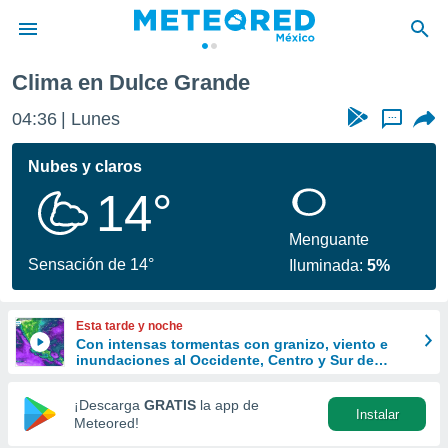
Clima en Dulce Grande
privacidad
04:36
Lunes
...
o de
mx
mx) ha sido
Nubes y claros
or
14°
es para
ue la
 que se
Menguante
e calidad.
Sensación de 14°
Iluminada:
5%
eder a este
ediante las
opciones:
Esta tarde y noche
Con intensas tormentas con granizo, viento e
ookies y
inundaciones al Occidente, Centro y Sur de
e forma
México
¡Descarga
GRATIS
la app de
Instalar
d digital
Meteored!
ada, basada