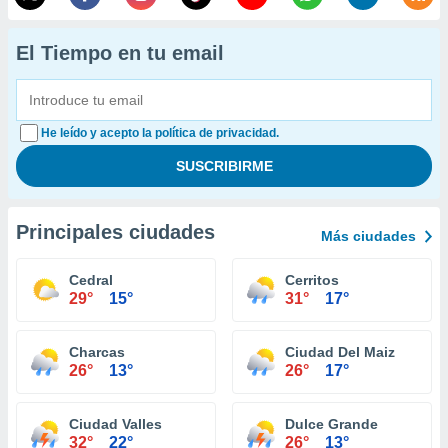
El Tiempo en tu email
He leído y acepto la política de privacidad.
Principales ciudades
Más ciudades
Cedral
Cerritos
29°
15°
31°
17°
Charcas
Ciudad Del Maiz
26°
13°
26°
17°
Ciudad Valles
Dulce Grande
32°
22°
26°
13°