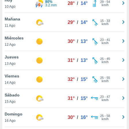
80%
ublicidad y
29
-
54
28°
/
14°
3.2 mm
km/h
10 Ago
do en
 mismo.
Mañana
15
-
33
29°
/
14°
sultar más
km/h
11 Ago
 en nuestra
 Cookies
y
Miércoles
23
-
41
ualquier
30°
/
13°
km/h
12 Ago
ento
 botón
Jueves
25
-
45
31°
/
13°
ación de
km/h
13 Ago
kies
 disponible
Viernes
25
-
55
e nuestra
32°
/
15°
km/h
14 Ago
.
Sábado
IVAMENTE,
23
-
47
31°
/
15°
km/h
15 Ago
as
Domingo
25
-
58
30°
/
16°
 a cookies
km/h
16 Ago
 no aceptar