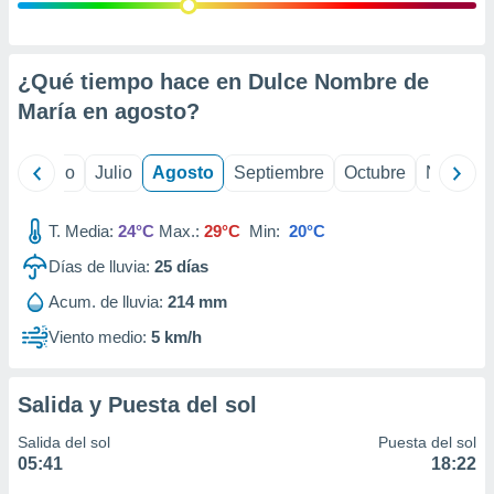
ados con el
 seleccionar
o.
calización
¿Qué tiempo hace en Dulce Nombre de
precisa e
María en
agosto
?
ión mediante
, publicidad
yo
Junio
Julio
Agosto
Septiembre
Octubre
Noviemb
dos,
 publicidad
T. Media:
24°C
Max.:
29°C
Min:
20°C
,
Días de lluvia:
25
días
ón de
 desarrollo
Acum. de lluvia:
214 mm
s.
Viento medio:
5 km/h
tros 1199
ios
Salida y Puesta del sol
Salida del sol
Puesta del sol
05:41
18:22