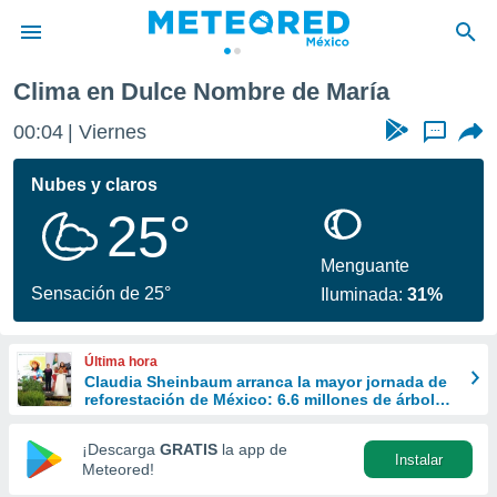
ombre de María
Clima en Dulce Nombre de María
privacidad
00:04
Viernes
...
o de
mx
mx) ha sido
Nubes y claros
or
25°
es para
ue la
 que se
Menguante
e calidad.
Sensación de 25°
Iluminada:
31%
eder a este
ediante las
opciones:
Última hora
Claudia Sheinbaum arranca la mayor jornada de
ookies y
reforestación de México: 6.6 millones de árboles
e forma
este 9 de agosto
¡Descarga
GRATIS
la app de
Instalar
d digital
Meteored!
ada, basada