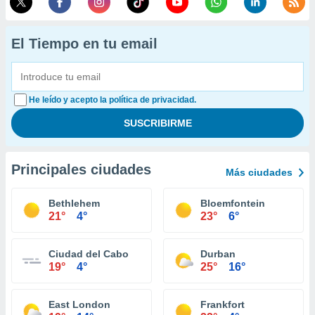
El Tiempo en tu email
He leído y acepto la política de privacidad.
Principales ciudades
Más ciudades
Bethlehem
Bloemfontein
21°
4°
23°
6°
Ciudad del Cabo
Durban
19°
4°
25°
16°
East London
Frankfort