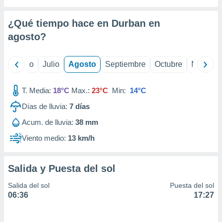
ados con el
 seleccionar
o.
¿Qué tiempo hace en Durban en
calización
agosto
?
precisa e
ión mediante
yo
Junio
Julio
Agosto
Septiembre
Octubre
Noviemb
, publicidad
T. Media:
18°C
Max.:
23°C
Min:
14°C
dos,
 publicidad
Días de lluvia:
7
días
,
ón de
Acum. de lluvia:
38 mm
 desarrollo
Viento medio:
13 km/h
s.
tros 1199
ios
Salida y Puesta del sol
Salida del sol
Puesta del sol
06:36
17:27