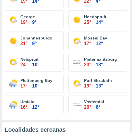
19°
14°
22°
4°
George
Hoedspruit
19°
9°
25°
14°
Johannesburgo
Mossel Bay
21°
9°
17°
12°
Nelspruit
Pietermaritzburg
24°
10°
23°
13°
Plettenberg Bay
Port Elizabeth
17°
10°
19°
13°
Umtata
Vredendal
16°
12°
26°
6°
Localidades cercanas