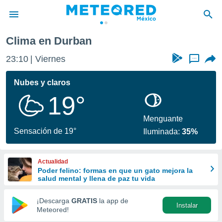
Clima en Durban
privacidad
23:10
Viernes
...
o de
mx
mx) ha sido
Nubes y claros
or
19°
es para
ue la
 que se
Menguante
e calidad.
Sensación de 19°
Iluminada:
35%
eder a este
ediante las
opciones:
Actualidad
Poder felino: formas en que un gato mejora la
ookies y
salud mental y llena de paz tu vida
e forma
¡Descarga
GRATIS
la app de
Instalar
d digital
Meteored!
ada, basada