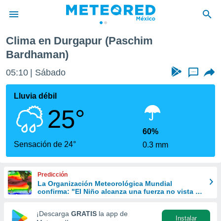
Clima en Durgapur (Paschim
privacidad
Bardhaman)
o de
mx
05:10
Sábado
...
mx) ha sido
or
Lluvia débil
es para
ue la
25°
 que se
e calidad.
60%
eder a este
Sensación de 24°
ediante las
0.3 mm
opciones:
ookies y
Predicción
e forma
La Organización Meteorológica Mundial
confirma: "El Niño alcanza una fuerza no vista en
años
d digital
¡Descarga
GRATIS
la app de
ada, basada
Instalar