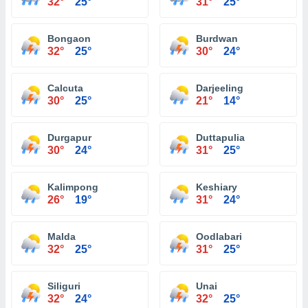
32°
25°
31°
25°
Bongaon
Burdwan
32°
25°
30°
24°
Calcuta
Darjeeling
30°
25°
21°
14°
Durgapur
Duttapulia
30°
24°
31°
25°
Kalimpong
Keshiary
26°
19°
31°
24°
Malda
Oodlabari
32°
25°
31°
25°
Siliguri
Unai
32°
24°
32°
25°