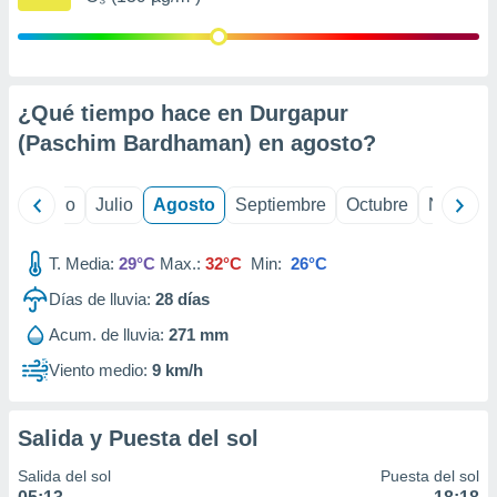
ados con el
 seleccionar
o.
calización
precisa e
¿Qué tiempo hace en Durgapur
ión mediante
(Paschim Bardhaman) en
agosto
?
, publicidad
yo
Junio
Julio
Agosto
Septiembre
Octubre
Noviemb
dos,
 publicidad
,
T. Media:
29°C
Max.:
32°C
Min:
26°C
ón de
 desarrollo
Días de lluvia:
28
días
s.
Acum. de lluvia:
271 mm
tros 1199
ios
Viento medio:
9 km/h
Salida y Puesta del sol
Salida del sol
Puesta del sol