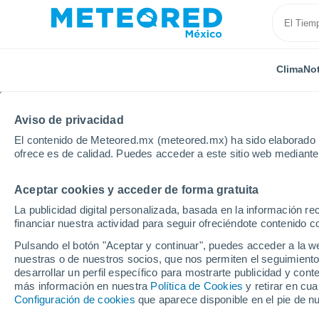
Clima
Not
Aviso de privacidad
El contenido de Meteored.mx (meteored.mx) ha sido elaborado p
ofrece es de calidad. Puedes acceder a este sitio web mediante
Aceptar cookies y acceder de forma gratuita
Inicio
Chile
Ñuble
El Carmen
La publicidad digital personalizada, basada en la información r
financiar nuestra actividad para seguir ofreciéndote contenido c
Clima en El Carmen (Dig
Pulsando el botón "Aceptar y continuar", puedes acceder a la w
nuestras o de nuestros socios, que nos permiten el seguimiento
09:38
Sábado
desarrollar un perfil específico para mostrarte publicidad y co
más información en nuestra
Política de Cookies
y retirar en cu
Configuración de cookies
que aparece disponible en el pie de n
Lluvia débil