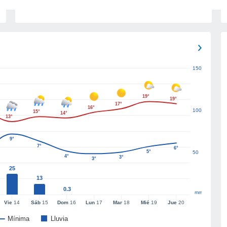
150
19°
19°
17°
16°
100
15°
14°
13°
9°
7°
6°
5°
50
4°
3°
3°
25
13
0.3
mm
Vie
14
Sáb
15
Dom
16
Lun
17
Mar
18
Mié
19
Jue
20
Mínima
Lluvia