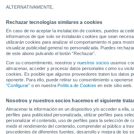
3°
ALTERNATIVAMENTE,
Rechazar tecnologías similares a cookies
70%
En caso de no aceptar la instalación de cookies, puedes accede
Sensación de -2°
0.5 mm
informamos de que solo se instalarán cookies que sean necesari
utilizarán cookies para analizar el comportamiento ni para most
visualizar publicidad general no personalizada. Puedes rechazar
de este abono pulsando el botón "Rechazar".
Predicción
Conoce el pronóstico de tu alcaldía en CDMX
Con su consentimiento, nosotros y
nuestros socios
usamos cooki
sábado 8 de agosto: lluvias fuertes refrescará
almacenar, acceder y procesar datos personales como su visita e
temperaturas
cookies. Es posible que algunos proveedores traten tus datos pe
Clima 1 - 7 días
Por hora
Actualidad
Mapa de lluvi
oponerte. Para ello, puede retirar su consentimiento u oponerse
"Configurar"
o en nuestra
Política de Cookies
en este sitio web.
Nosotros y nuestros socios hacemos el siguiente trata
Mañana
Lunes
Hoy
Almacenar la información en un dispositivo y/o acceder a ella, 
9 Ago
10 Ago
8 Ago
perfiles para publicidad personalizada, utilizar perfiles para sele
personalizar el contenido, uso de perfiles para la selección de c
medir el rendimiento del contenido, comprender al público a tra
procedentes de diferentes fuentes, desarrollo y mejora de los se
90%