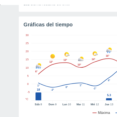
Luz diurna restante
8h 57m
Gráficas del tiempo
30
25
20
16°
15
14°
13°
12°
10°
10
6°
5
4°
0
1°
1°
0°
-1°
18
-2°
-5
5.3
°C
Sáb
8
Dom
9
Lun
10
Mar
11
Mié
12
Jue
13
Máxima