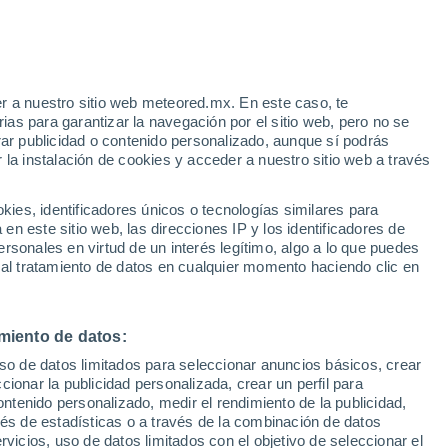
Aviso de nivel Yellow
Alerta Moderate por wind en El
Carmen hoy
r a nuestro sitio web meteored.mx. En este caso, te
as para garantizar la navegación por el sitio web, pero no se
rar publicidad o contenido personalizado, aunque sí podrás
 la instalación de cookies y acceder a nuestro sitio web a través
 este
es, identificadores únicos o tecnologías similares para
n las
n este sitio web, las direcciones IP y los identificadores de
rsonales en virtud de un interés legítimo, algo a lo que puedes
a
Radar de lluvia
Satélites
Modelos
 al tratamiento de datos en cualquier momento haciendo clic en
miento de datos:
Martes
Miércoles
Jueves
Viernes
uso de datos limitados para seleccionar anuncios básicos, crear
11 Ago
12 Ago
13 Ago
14 Ago
ccionar la publicidad personalizada, crear un perfil para
ontenido personalizado, medir el rendimiento de la publicidad,
vés de estadísticas o a través de la combinación de datos
rvicios, uso de datos limitados con el objetivo de seleccionar el
90%
90%