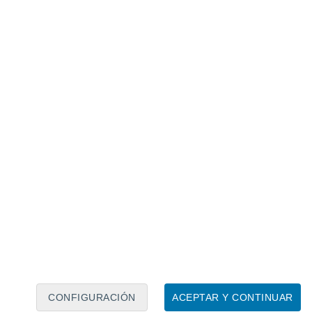
Calendario lunar
Lun
Mar
Mié
Jue
Vie
Sáb
Dom
8
9
10
11
12
13
14
15
16
17
18
19
20
21
CONFIGURACIÓN
ACEPTAR Y CONTINUAR