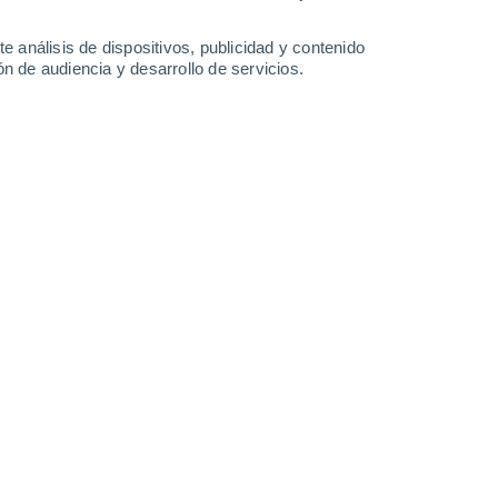
5.3 mm
25 mm
10°
/
1°
14°
/
-1°
16°
/
4°
13°
/
9°
e análisis de dispositivos, publicidad y contenido
n de audiencia y desarrollo de servicios.
-
18
km/h
7
-
20
km/h
27
-
47
km/h
35
-
70
km/h
to
Noreste
1 Bajo
21
-
40 km/h
FPS:
no
Noreste
1 Bajo
18
-
40 km/h
FPS:
no
a
Noreste
2 Bajo
16
-
37 km/h
FPS:
no
Noreste
2 Bajo
18
-
36 km/h
FPS:
no