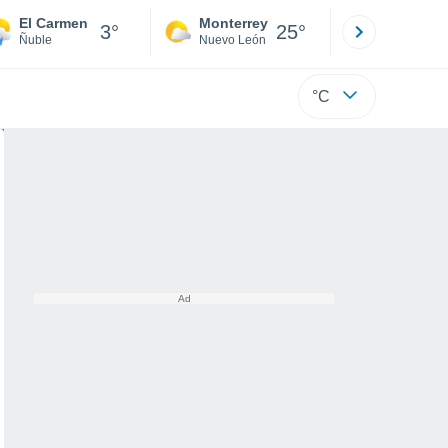
El Carmen
Monterrey
Mexicali
3°
25°
Ñuble
Nuevo León
Baja C
°C