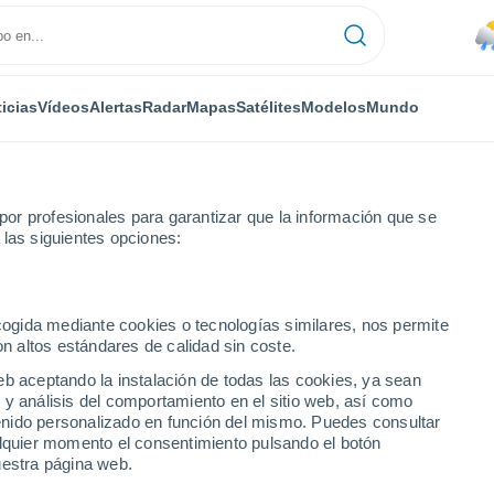
icias
Vídeos
Alertas
Radar
Mapas
Satélites
Modelos
Mundo
or profesionales para garantizar que la información que se
 las siguientes opciones:
ecogida mediante cookies o tecnologías similares, nos permite
on altos estándares de calidad sin coste.
uillín)
eb aceptando la instalación de todas las cookies, ya sean
 y análisis del comportamiento en el sitio web, así como
...
ntenido personalizado en función del mismo. Puedes consultar
alquier momento el consentimiento pulsando el botón
Por hora
uestra página web.
Lluvia moderada en las próximas
horas