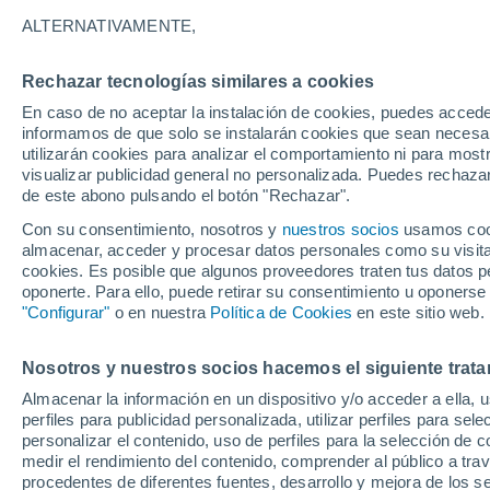
18°
ALTERNATIVAMENTE,
Rechazar tecnologías similares a cookies
Menguant
En caso de no aceptar la instalación de cookies, puedes accede
Iluminada
Sensación de 18°
informamos de que solo se instalarán cookies que sean necesari
utilizarán cookies para analizar el comportamiento ni para most
visualizar publicidad general no personalizada. Puedes rechazar
de este abono pulsando el botón "Rechazar".
Ocio
Gran fiesta gatuna en CDMX: este 9 de agosto
Con su consentimiento, nosotros y
nuestros socios
usamos cooki
el GatoFest, un evento familiar y altruista par
almacenar, acceder y procesar datos personales como su visita e
ayudar
cookies. Es posible que algunos proveedores traten tus datos pe
Clima 1 - 7 días
Por hora
Actualidad
Mapa de nub
oponerte. Para ello, puede retirar su consentimiento u oponerse
"Configurar"
o en nuestra
Política de Cookies
en este sitio web.
Nosotros y nuestros socios hacemos el siguiente trata
Mañana
Lunes
Hoy
Almacenar la información en un dispositivo y/o acceder a ella, 
9 Ago
10 Ago
8 Ago
perfiles para publicidad personalizada, utilizar perfiles para sele
personalizar el contenido, uso de perfiles para la selección de c
medir el rendimiento del contenido, comprender al público a tra
procedentes de diferentes fuentes, desarrollo y mejora de los se
70%
60%
30%