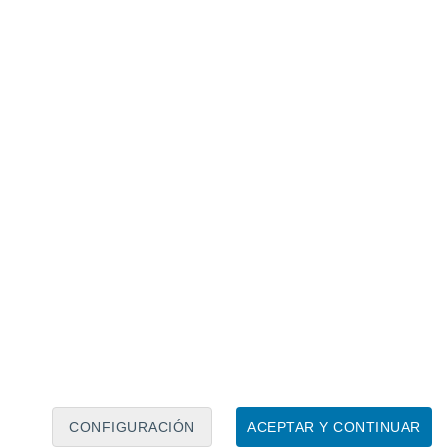
Calendario lunar
Lun
Mar
Mié
Jue
Vie
Sáb
Dom
8
9
10
11
12
13
14
15
16
17
18
19
20
21
CONFIGURACIÓN
ACEPTAR Y CONTINUAR