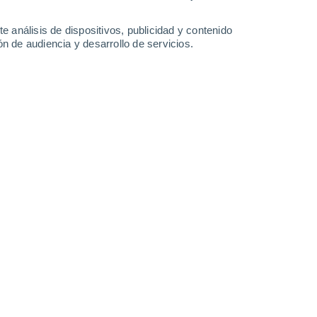
1.3 mm
0.6 mm
1.9 mm
2.6 mm
31°
/
16°
26°
/
15°
27°
/
15°
21°
/
14°
e análisis de dispositivos, publicidad y contenido
n de audiencia y desarrollo de servicios.
-
47
km/h
13
-
34
km/h
20
-
44
km/h
12
-
28
km/h
agosto
Sur
0 Bajo
7
-
11 km/h
FPS:
no
Sureste
0 Bajo
7
-
12 km/h
FPS:
no
Sureste
0 Bajo
6
-
11 km/h
FPS:
no
Sur
1 Bajo
9
-
15 km/h
FPS:
no