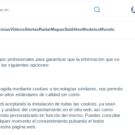
icias
Vídeos
Alertas
Radar
Mapas
Satélites
Modelos
Mundo
or profesionales para garantizar que la información que se
 las siguientes opciones:
ston
ecogida mediante cookies o tecnologías similares, nos permite
on altos estándares de calidad sin coste.
Y
eb aceptando la instalación de todas las cookies, ya sean
 y análisis del comportamiento en el sitio web, así como
...
ntenido personalizado en función del mismo. Puedes consultar
alquier momento el consentimiento pulsando el botón
Por hora
uestra página web.
Intervalos nubosos en las
próximas horas