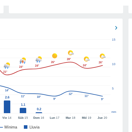
15
28°
26°
26°
10
24°
24°
24°
21°
5
14°
12°
11°
11°
2.6
10°
9°
9°
1.1
0.2
mm
Vie
14
Sáb
15
Dom
16
Lun
17
Mar
18
Mié
19
Jue
20
Mínima
Lluvia