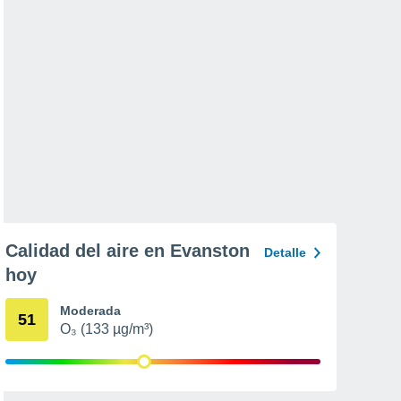
Calidad del aire en Evanston
Detalle
hoy
Moderada
51
O₃ (133 µg/m³)