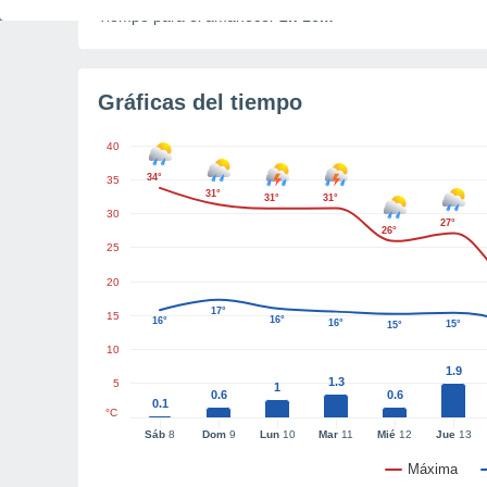
Tiempo para el amanecer
2h 16m
Gráficas del tiempo
40
34°
35
31°
31°
31°
30
27°
26°
25
20
17°
15
16°
16°
16°
15°
15°
10
1.9
1.3
5
1
0.6
0.6
0.1
°C
Sáb
8
Dom
9
Lun
10
Mar
11
Mié
12
Jue
13
Máxima