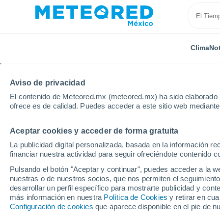
Clima
Not
Aviso de privacidad
El contenido de Meteored.mx (meteored.mx) ha sido elaborado p
ofrece es de calidad. Puedes acceder a este sitio web mediante
Aceptar cookies y acceder de forma gratuita
Inicio
Estados Unidos
Estado de Wyoming
Evan
La publicidad digital personalizada, basada en la información r
financiar nuestra actividad para seguir ofreciéndote contenido c
Clima en Evanston - W
Pulsando el botón "Aceptar y continuar", puedes acceder a la w
nuestras o de nuestros socios, que nos permiten el seguimiento
03:40
Sábado
desarrollar un perfil específico para mostrarte publicidad y co
más información en nuestra
Política de Cookies
y retirar en cu
Configuración de cookies
que aparece disponible en el pie de n
Nubes y claros