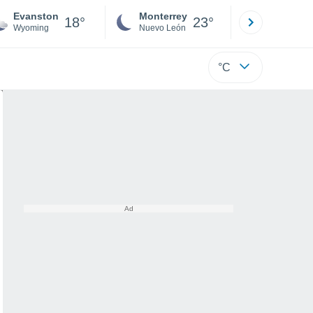
Evanston
Monterrey
Mexicali
18°
23°
Wyoming
Nuevo León
Baja C
°C