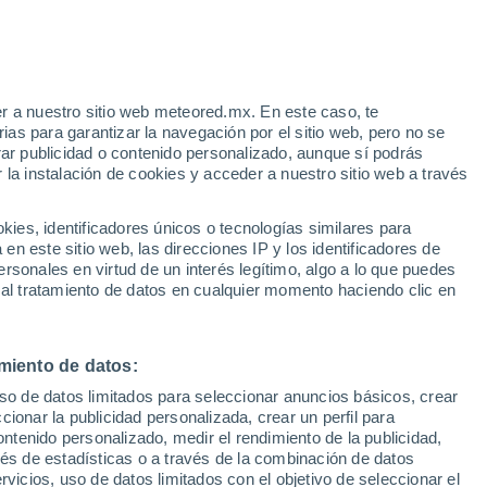
e
r a nuestro sitio web meteored.mx. En este caso, te
:
21%
as para garantizar la navegación por el sitio web, pero no se
rar publicidad o contenido personalizado, aunque sí podrás
 la instalación de cookies y acceder a nuestro sitio web a través
 vive
es, identificadores únicos o tecnologías similares para
a
n este sitio web, las direcciones IP y los identificadores de
rsonales en virtud de un interés legítimo, algo a lo que puedes
osidad
Radar de lluvia
Satélites
Modelos
 al tratamiento de datos en cualquier momento haciendo clic en
miento de datos:
Martes
Miércoles
Jueves
Viernes
uso de datos limitados para seleccionar anuncios básicos, crear
11 Ago
12 Ago
13 Ago
14 Ago
ccionar la publicidad personalizada, crear un perfil para
ontenido personalizado, medir el rendimiento de la publicidad,
vés de estadísticas o a través de la combinación de datos
rvicios, uso de datos limitados con el objetivo de seleccionar el
60%
70%
80%
80%