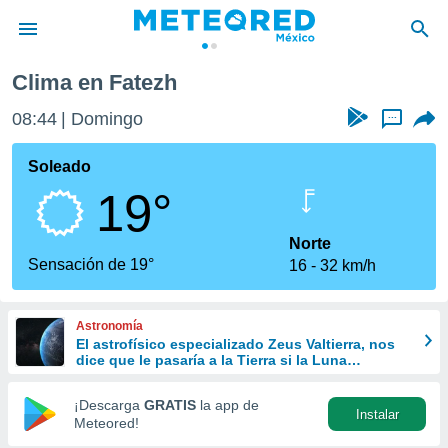
Clima en Fatezh
privacidad
08:44
Domingo
...
o de
mx
mx) ha sido
Soleado
or
19°
es para
ue la
 que se
Norte
e calidad.
Sensación de 19°
16
32 km/h
eder a este
ediante las
opciones:
Astronomía
El astrofísico especializado Zeus Valtierra, nos
ookies y
dice que le pasaría a la Tierra si la Luna
e forma
desapareciera
¡Descarga
GRATIS
la app de
Instalar
d digital
Meteored!
ada, basada