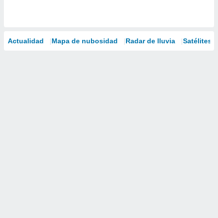
Actualidad
Mapa de nubosidad
Radar de lluvia
Satélites