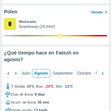
ados con el
 seleccionar
o.
Polen
Detalle
calización
Moderado
precisa e
Gramíneas (29 #/m³)
ión mediante
, publicidad
dos,
 publicidad
¿Qué tiempo hace en Fatezh en
,
agosto
?
ón de
 desarrollo
s.
yo
Junio
Julio
Agosto
Septiembre
Octubre
Noviemb
tros 1199
ios
T. Media:
19°C
Max.:
24°C
Min:
13°C
Días de lluvia:
9
días
Acum. de lluvia:
55 mm
Viento medio:
12 km/h