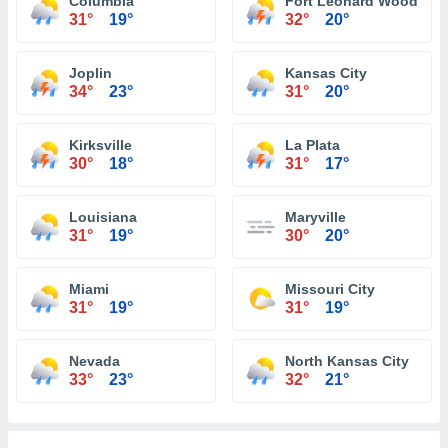
Columbia
Fort Leonard Wood
31°
19°
32°
20°
Joplin
Kansas City
34°
23°
31°
20°
Kirksville
La Plata
30°
18°
31°
17°
Louisiana
Maryville
31°
19°
30°
20°
Miami
Missouri City
31°
19°
31°
19°
Nevada
North Kansas City
33°
23°
32°
21°