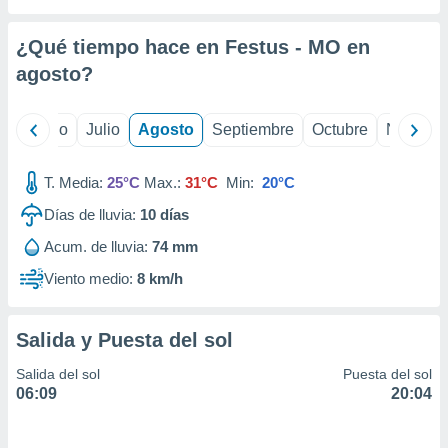
ados con el
 seleccionar
o.
¿Qué tiempo hace en Festus - MO en
calización
agosto
?
precisa e
ión mediante
yo
Junio
Julio
Agosto
Septiembre
Octubre
Noviemb
, publicidad
T. Media:
25°C
Max.:
31°C
Min:
20°C
dos,
 publicidad
Días de lluvia:
10
días
,
ón de
Acum. de lluvia:
74 mm
 desarrollo
Viento medio:
8 km/h
s.
tros 1199
ios
Salida y Puesta del sol
Salida del sol
Puesta del sol
06:09
20:04