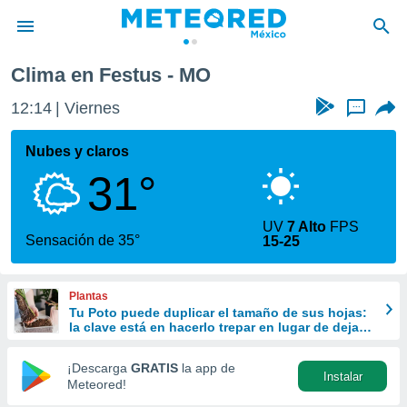
Clima en Festus - MO
privacidad
12:14
Viernes
...
o de
mx
mx) ha sido
Nubes y claros
or
31°
es para
ue la
 que se
UV
7 Alto
FPS
e calidad.
Sensación de 35°
15-25
eder a este
ediante las
opciones:
Plantas
Tu Poto puede duplicar el tamaño de sus hojas:
ookies y
la clave está en hacerlo trepar en lugar de dejarlo
e forma
colgar
¡Descarga
GRATIS
la app de
Instalar
d digital
Meteored!
ada, basada