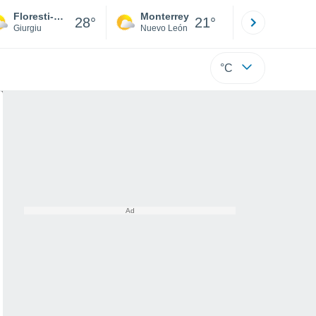
Floresti-Stoenesti
Monterrey
Mexicali
28°
21°
Giurgiu
Nuevo León
Baja C
°C