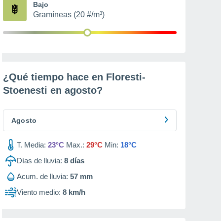
Bajo
Gramíneas (20 #/m³)
¿Qué tiempo hace en Floresti-
Stoenesti en
agosto
?
Agosto
T. Media:
23°C
Max.:
29°C
Min:
18°C
Días de lluvia:
8
días
Acum. de lluvia:
57 mm
Viento medio:
8 km/h