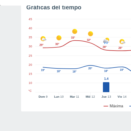
Gráficas del tiempo
45
40
35
33°
32°
30°
29°
30
28°
28°
25
20
20°
19°
19°
18°
18°
18°
15
1.4
10
°C
Dom
9
Lun
10
Mar
11
Mié
12
Jue
13
Vie
14
Máxima