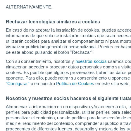
28°
ALTERNATIVAMENTE,
Rechazar tecnologías similares a cookies
Noreste
En caso de no aceptar la instalación de cookies, puedes accede
Sensación de 28°
8
-
22 km/
informamos de que solo se instalarán cookies que sean necesari
utilizarán cookies para analizar el comportamiento ni para most
visualizar publicidad general no personalizada. Puedes rechazar
de este abono pulsando el botón "Rechazar".
Predicción
Se aproximan tormentas esta tarde de domin
Con su consentimiento, nosotros y
nuestros socios
usamos cooki
la CDMX: mayor probabilidad de lluvia a parti
almacenar, acceder y procesar datos personales como su visita e
las 13:00 horas
cookies. Es posible que algunos proveedores traten tus datos pe
Clima 1 - 7 días
Por hora
Actualidad
Mapa de nub
oponerte. Para ello, puede retirar su consentimiento u oponerse
"Configurar"
o en nuestra
Política de Cookies
en este sitio web.
Nosotros y nuestros socios hacemos el siguiente trata
Mañana
Martes
M
Hoy
Almacenar la información en un dispositivo y/o acceder a ella, 
10 Ago
11 Ago
9 Ago
perfiles para publicidad personalizada, utilizar perfiles para sele
personalizar el contenido, uso de perfiles para la selección de c
medir el rendimiento del contenido, comprender al público a tra
procedentes de diferentes fuentes, desarrollo y mejora de los se