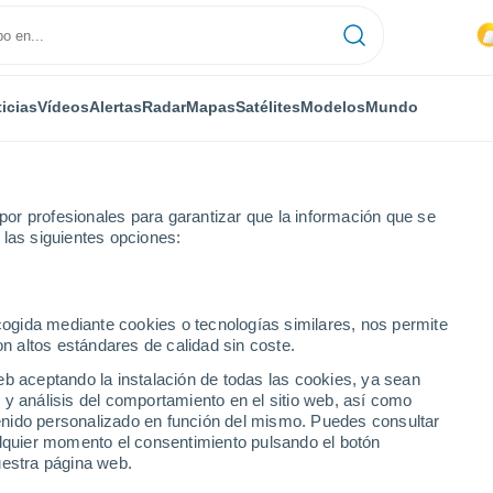
icias
Vídeos
Alertas
Radar
Mapas
Satélites
Modelos
Mundo
or profesionales para garantizar que la información que se
 las siguientes opciones:
oenesti
ecogida mediante cookies o tecnologías similares, nos permite
on altos estándares de calidad sin coste.
esti
eb aceptando la instalación de todas las cookies, ya sean
 y análisis del comportamiento en el sitio web, así como
...
ntenido personalizado en función del mismo. Puedes consultar
alquier momento el consentimiento pulsando el botón
Por hora
uestra página web.
Intervalos nubosos en las
próximas horas