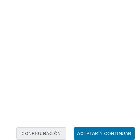
Calendario lunar
Lun
Mar
Mié
Jue
Vie
Sáb
Dom
9
10
11
12
13
14
15
16
17
18
19
20
21
22
CONFIGURACIÓN
ACEPTAR Y CONTINUAR