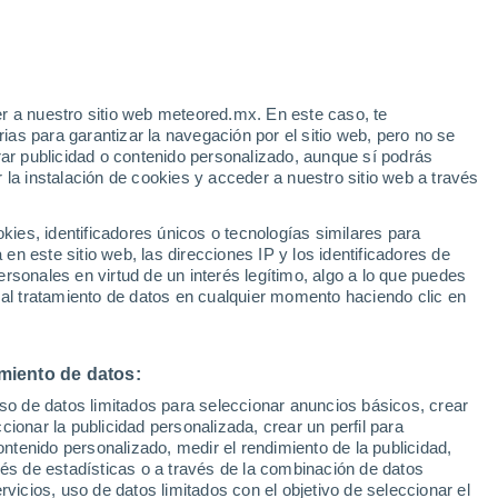
Aviso de nivel amarillo
Alerta moderada por altas
temperaturas en Floresti-Stoenesti
hoy
r a nuestro sitio web meteored.mx. En este caso, te
h
as para garantizar la navegación por el sitio web, pero no se
rar publicidad o contenido personalizado, aunque sí podrás
 la instalación de cookies y acceder a nuestro sitio web a través
go en
es, identificadores únicos o tecnologías similares para
r de
n este sitio web, las direcciones IP y los identificadores de
rsonales en virtud de un interés legítimo, algo a lo que puedes
osidad
Radar de lluvia
Satélites
Modelos
 al tratamiento de datos en cualquier momento haciendo clic en
miento de datos:
iércoles
Jueves
Viernes
Sábado
uso de datos limitados para seleccionar anuncios básicos, crear
12 Ago
13 Ago
14 Ago
15 Ago
ccionar la publicidad personalizada, crear un perfil para
ontenido personalizado, medir el rendimiento de la publicidad,
vés de estadísticas o a través de la combinación de datos
rvicios, uso de datos limitados con el objetivo de seleccionar el
40%