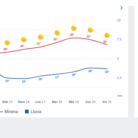
10
36°
35°
7.5
33°
32°
31°
30°
28°
5
20°
20°
18°
17°
2.5
16°
15°
15°
mm
Sáb
15
Dom
16
Lun
17
Mar
18
Mié
19
Jue
20
Vie
21
Mínima
Lluvia