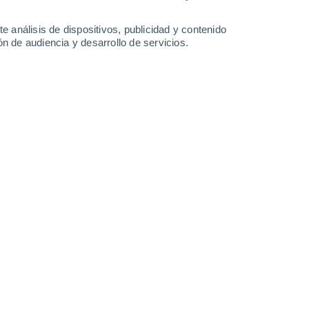
1.4 mm
32°
/
20°
28°
/
18°
28°
/
19°
28°
/
15°
e análisis de dispositivos, publicidad y contenido
n de audiencia y desarrollo de servicios.
-
40
km/h
18
-
38
km/h
15
-
35
km/h
9
-
24
km/h
de agosto
Noreste
5 Medio
°
8
-
22 km/h
FPS:
6-10
Noreste
5 Medio
°
8
-
20 km/h
FPS:
6-10
Noreste
3 Medio
°
8
-
20 km/h
FPS:
6-10
Noreste
1 Bajo
°
8
-
20 km/h
FPS:
no