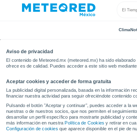
Clima
Not
Aviso de privacidad
El contenido de Meteored.mx (meteored.mx) ha sido elaborado p
ofrece es de calidad. Puedes acceder a este sitio web mediante
Aceptar cookies y acceder de forma gratuita
Inicio
Rumanía
Condado de Giurgiu
Floresti-St
La publicidad digital personalizada, basada en la información r
financiar nuestra actividad para seguir ofreciéndote contenido c
Clima en Floresti-Stoen
Pulsando el botón "Aceptar y continuar", puedes acceder a la w
nuestras o de nuestros socios, que nos permiten el seguimiento
14:54
Domingo
desarrollar un perfil específico para mostrarte publicidad y co
más información en nuestra
Política de Cookies
y retirar en cu
Configuración de cookies
que aparece disponible en el pie de n
Nubes y claros