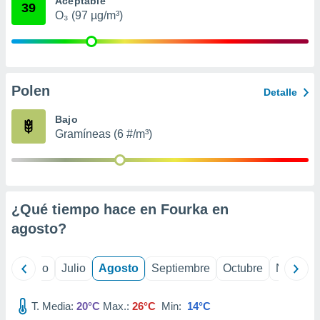
Aceptable
ados con el
39
 seleccionar
O₃ (97 µg/m³)
o.
calización
precisa e
ión mediante
Polen
Detalle
, publicidad
Bajo
dos,
Gramíneas (6 #/m³)
 publicidad
,
ón de
 desarrollo
s.
¿Qué tiempo hace en Fourka en
tros 1199
agosto
?
ios
yo
Junio
Julio
Agosto
Septiembre
Octubre
Noviemb
T. Media:
20°C
Max.:
26°C
Min:
14°C