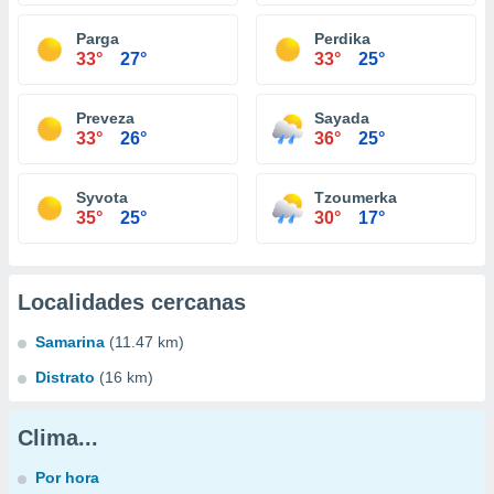
Parga
Perdika
33°
27°
33°
25°
Preveza
Sayada
33°
26°
36°
25°
Syvota
Tzoumerka
35°
25°
30°
17°
Localidades cercanas
Samarina
(11.47 km)
Distrato
(16 km)
Clima...
Por hora