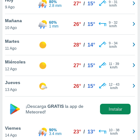
80%
ublicidad y
9
-
31
27°
/
15°
2.8 mm
km/h
9 Ago
do en
 mismo.
Mañana
60%
9
-
32
26°
/
15°
sultar más
1 mm
km/h
10 Ago
 en nuestra
 Cookies
y
Martes
9
-
34
ualquier
28°
/
14°
km/h
11 Ago
ento
 botón
Miércoles
11
-
39
27°
/
15°
ación de
km/h
12 Ago
kies
 disponible
Jueves
12
-
43
e nuestra
26°
/
15°
km/h
13 Ago
.
IVAMENTE,
¡Descarga
GRATIS
la app de
Instalar
Meteored!
as
 a cookies
Viernes
90%
10
-
38
23°
/
13°
3.4 mm
km/h
14 Ago
 no aceptar