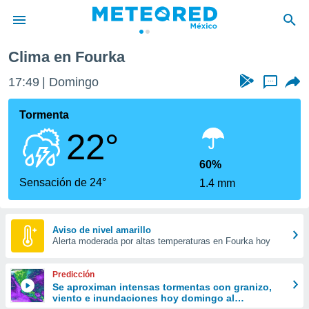
Clima en Fourka
privacidad
17:49
Domingo
...
o de
mx
mx) ha sido
Tormenta
or
22°
es para
ue la
 que se
60%
e calidad.
Sensación de 24°
1.4 mm
eder a este
ediante las
opciones:
Aviso de nivel amarillo
Alerta moderada por altas temperaturas en Fourka hoy
ookies y
e forma
Predicción
d digital
Se aproximan intensas tormentas con granizo,
viento e inundaciones hoy domingo al
ada, basada