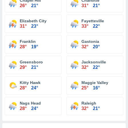
Chapel Hill
Charlotte
26°
21°
31°
21°
Elizabeth City
Fayetteville
31°
23°
33°
22°
Franklin
Gastonia
28°
19°
32°
20°
Greensboro
Jacksonville
29°
21°
32°
22°
Kitty Hawk
Maggie Valley
28°
24°
25°
16°
Nags Head
Raleigh
28°
24°
32°
21°