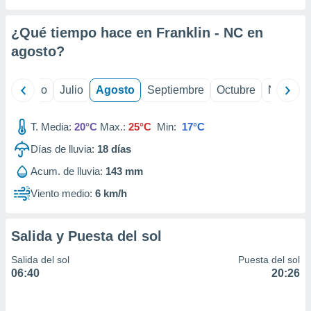
ados con el
 seleccionar
o.
¿Qué tiempo hace en Franklin - NC en
calización
agosto
?
precisa e
ión mediante
yo
Junio
Julio
Agosto
Septiembre
Octubre
Noviemb
, publicidad
T. Media:
20°C
Max.:
25°C
Min:
17°C
dos,
 publicidad
Días de lluvia:
18
días
,
ón de
Acum. de lluvia:
143 mm
 desarrollo
Viento medio:
6 km/h
s.
tros 1199
ios
Salida y Puesta del sol
Salida del sol
Puesta del sol
06:40
20:26