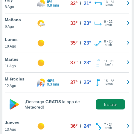
0%
ublicidad y
13
-
34
32°
/
21°
0.8 mm
km/h
8 Ago
do en
 mismo.
Mañana
9
-
22
33°
/
23°
sultar más
km/h
9 Ago
 en nuestra
 Cookies
y
Lunes
8
-
25
ualquier
35°
/
23°
km/h
10 Ago
ento
 botón
Martes
11
-
31
37°
/
23°
ación de
km/h
11 Ago
kies
 disponible
Miércoles
40%
15
-
38
e nuestra
37°
/
25°
0.3 mm
km/h
12 Ago
.
IVAMENTE,
¡Descarga
GRATIS
la app de
Instalar
Meteored!
as
 a cookies
Jueves
7
-
24
36°
/
24°
km/h
13 Ago
 no aceptar