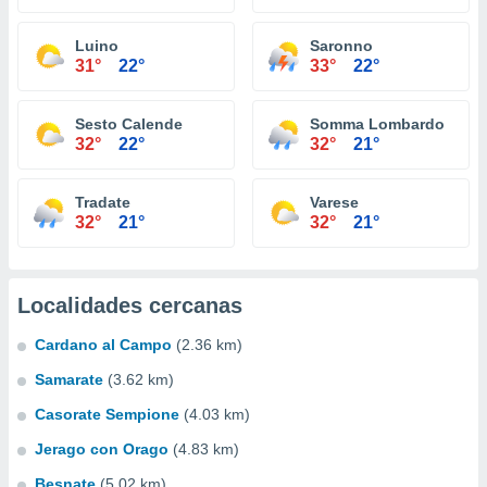
Luino
Saronno
31°
22°
33°
22°
Sesto Calende
Somma Lombardo
32°
22°
32°
21°
Tradate
Varese
32°
21°
32°
21°
Localidades cercanas
Cardano al Campo
(2.36 km)
Samarate
(3.62 km)
Casorate Sempione
(4.03 km)
Jerago con Orago
(4.83 km)
Besnate
(5.02 km)