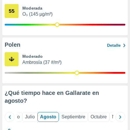
ados con el
 seleccionar
Moderada
55
o.
O₃ (145 µg/m³)
calización
precisa e
ión mediante
, publicidad
Polen
Detalle
dos,
Moderado
 publicidad
Ambrosía (37 #/m³)
,
ón de
 desarrollo
s.
tros 1199
¿Qué tiempo hace en Gallarate en
ios
agosto
?
yo
Junio
Julio
Agosto
Septiembre
Octubre
Noviemb