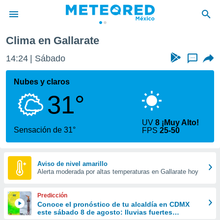
Clima en Gallarate
privacidad
14:24
Sábado
...
o de
mx
mx) ha sido
Nubes y claros
or
31°
es para
ue la
 que se
UV
8 ¡Muy Alto!
e calidad.
Sensación de 31°
FPS
25-50
eder a este
ediante las
opciones:
Aviso de nivel amarillo
Alerta moderada por altas temperaturas en Gallarate hoy
ookies y
e forma
Predicción
d digital
Conoce el pronóstico de tu alcaldía en CDMX
este sábado 8 de agosto: lluvias fuertes
ada, basada