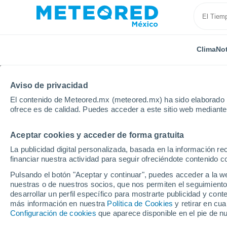
Clima
Not
Aviso de privacidad
El contenido de Meteored.mx (meteored.mx) ha sido elaborado p
ofrece es de calidad. Puedes acceder a este sitio web mediante
Aceptar cookies y acceder de forma gratuita
Inicio
Estados Unidos
Estado de Michigan
Gayl
La publicidad digital personalizada, basada en la información r
financiar nuestra actividad para seguir ofreciéndote contenido c
Clima en Gaylord - MI
Pulsando el botón "Aceptar y continuar", puedes acceder a la w
nuestras o de nuestros socios, que nos permiten el seguimiento
23:40
Jueves
desarrollar un perfil específico para mostrarte publicidad y co
más información en nuestra
Política de Cookies
y retirar en cu
Configuración de cookies
que aparece disponible en el pie de n
Cielo despejado