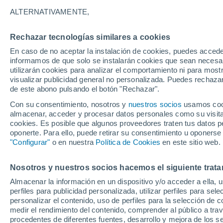
18°
ALTERNATIVAMENTE,
Rechazar tecnologías similares a cookies
Menguant
En caso de no aceptar la instalación de cookies, puedes accede
Iluminada
Sensación de 18°
informamos de que solo se instalarán cookies que sean necesari
utilizarán cookies para analizar el comportamiento ni para most
visualizar publicidad general no personalizada. Puedes rechazar
de este abono pulsando el botón "Rechazar".
Última hora
Claudia Sheinbaum arranca la mayor jornada
Con su consentimiento, nosotros y
nuestros socios
usamos cooki
reforestación de México: 6.6 millones de árbo
almacenar, acceder y procesar datos personales como su visita e
este 9 de agosto
cookies. Es posible que algunos proveedores traten tus datos pe
Clima 1 - 7 días
Por hora
Actualidad
Mapa de nub
oponerte. Para ello, puede retirar su consentimiento u oponerse
"Configurar"
o en nuestra
Política de Cookies
en este sitio web.
Nosotros y nuestros socios hacemos el siguiente trata
Mañana
Sábado
D
Hoy
Almacenar la información en un dispositivo y/o acceder a ella, 
7 Ago
8 Ago
6 Ago
perfiles para publicidad personalizada, utilizar perfiles para sele
personalizar el contenido, uso de perfiles para la selección de c
medir el rendimiento del contenido, comprender al público a tra
procedentes de diferentes fuentes, desarrollo y mejora de los se
60%
60%
30%