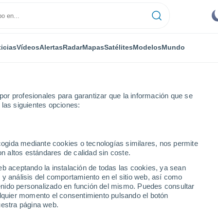
icias
Vídeos
Alertas
Radar
Mapas
Satélites
Modelos
Mundo
or profesionales para garantizar que la información que se
 las siguientes opciones:
ord
ecogida mediante cookies o tecnologías similares, nos permite
on altos estándares de calidad sin coste.
eb aceptando la instalación de todas las cookies, ya sean
 y análisis del comportamiento en el sitio web, así como
...
ntenido personalizado en función del mismo. Puedes consultar
alquier momento el consentimiento pulsando el botón
Por hora
uestra página web.
Intervalos nubosos en las
próximas horas