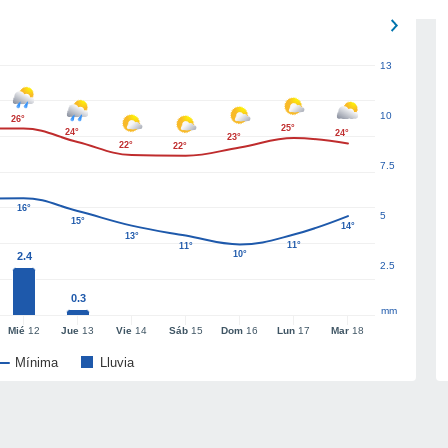
13
10
26°
25°
24°
24°
23°
22°
22°
7.5
16°
5
15°
14°
13°
11°
11°
10°
2.4
2.5
0.3
mm
Mié
12
Jue
13
Vie
14
Sáb
15
Dom
16
Lun
17
Mar
18
Mínima
Lluvia