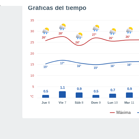
Gráficas del tiempo
35
30
28°
27°
26°
26°
26°
25
24°
20
17°
15
16°
16°
16°
15°
15°
10
5
1.1
0.9
0.9
0.7
0.5
0.5
°C
Jue
6
Vie
7
Sáb
8
Dom
9
Lun
10
Mar
11
Máxima