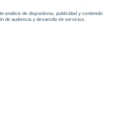
0.5 mm
0.7 mm
0.9 mm
2.4 mm
27°
/
15°
26°
/
16°
26°
/
16°
26°
/
16°
e análisis de dispositivos, publicidad y contenido
n de audiencia y desarrollo de servicios.
-
36
km/h
13
-
31
km/h
11
-
28
km/h
17
-
42
km/h
osto
Oeste
3 Medio
2
-
12 km/h
FPS:
6-10
Oeste
2 Bajo
3
-
11 km/h
FPS:
no
Noroeste
1 Bajo
3
-
11 km/h
FPS:
no
Noroeste
0 Bajo
4
-
10 km/h
FPS:
no