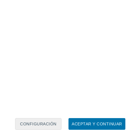
Calendario lunar
Lun
Mar
Mié
Jue
Vie
Sáb
Dom
6
7
8
9
10
11
12
13
14
15
16
17
18
19
CONFIGURACIÓN
ACEPTAR Y CONTINUAR