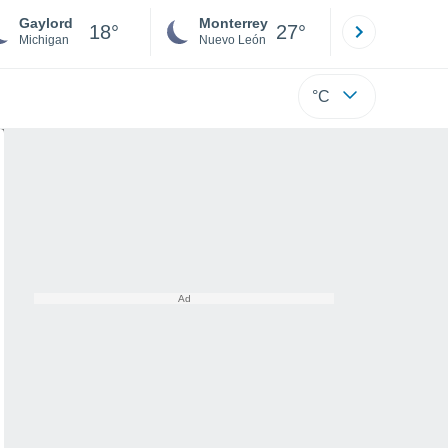
Gaylord
Monterrey
Mexicali
18°
27°
Michigan
Nuevo León
Baja C
°C