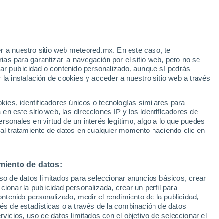
e
r a nuestro sitio web meteored.mx. En este caso, te
:
44%
as para garantizar la navegación por el sitio web, pero no se
rar publicidad o contenido personalizado, aunque sí podrás
 la instalación de cookies y acceder a nuestro sitio web a través
 de
es, identificadores únicos o tecnologías similares para
les
n este sitio web, las direcciones IP y los identificadores de
rsonales en virtud de un interés legítimo, algo a lo que puedes
osidad
Radar de lluvia
Satélites
Modelos
 al tratamiento de datos en cualquier momento haciendo clic en
miento de datos:
omingo
Lunes
Martes
Miércoles
uso de datos limitados para seleccionar anuncios básicos, crear
9 Ago
10 Ago
11 Ago
12 Ago
ccionar la publicidad personalizada, crear un perfil para
ontenido personalizado, medir el rendimiento de la publicidad,
vés de estadísticas o a través de la combinación de datos
rvicios, uso de datos limitados con el objetivo de seleccionar el
60%
80%
60%
60%