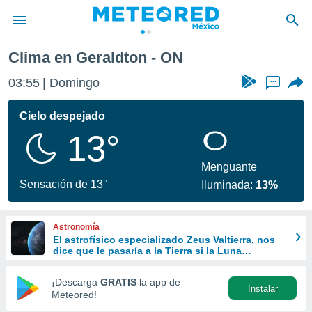
Clima en Geraldton - ON
privacidad
03:55
Domingo
...
o de
mx
mx) ha sido
Cielo despejado
or
13°
es para
ue la
 que se
Menguante
e calidad.
Sensación de 13°
Iluminada:
13%
eder a este
ediante las
opciones:
Astronomía
El astrofísico especializado Zeus Valtierra, nos
ookies y
dice que le pasaría a la Tierra si la Luna
e forma
desapareciera
¡Descarga
GRATIS
la app de
Instalar
d digital
Meteored!
ada, basada