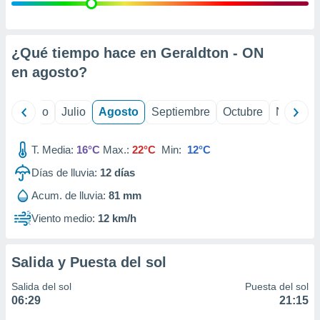
ados con el
 seleccionar
o.
calización
¿Qué tiempo hace en Geraldton - ON
precisa e
en
agosto
?
ión mediante
, publicidad
yo
Junio
Julio
Agosto
Septiembre
Octubre
Noviemb
dos,
 publicidad
T. Media:
16°C
Max.:
22°C
Min:
12°C
,
Días de lluvia:
12
días
ón de
 desarrollo
Acum. de lluvia:
81 mm
s.
Viento medio:
12 km/h
tros 1199
ios
Salida y Puesta del sol
Salida del sol
Puesta del sol
06:29
21:15