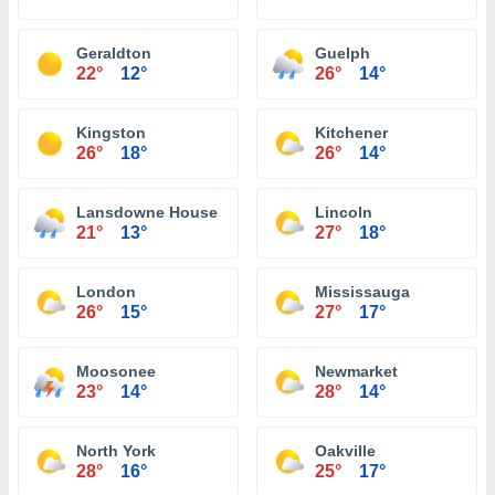
Geraldton
Guelph
22°
12°
26°
14°
Kingston
Kitchener
26°
18°
26°
14°
Lansdowne House
Lincoln
21°
13°
27°
18°
London
Mississauga
26°
15°
27°
17°
Moosonee
Newmarket
23°
14°
28°
14°
North York
Oakville
28°
16°
25°
17°