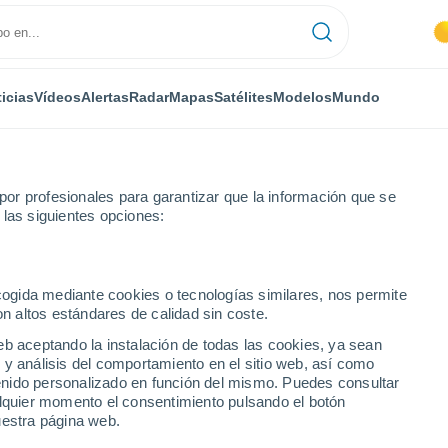
icias
Vídeos
Alertas
Radar
Mapas
Satélites
Modelos
Mundo
or profesionales para garantizar que la información que se
 las siguientes opciones:
ecogida mediante cookies o tecnologías similares, nos permite
on altos estándares de calidad sin coste.
eb aceptando la instalación de todas las cookies, ya sean
 y análisis del comportamiento en el sitio web, así como
...
ntenido personalizado en función del mismo. Puedes consultar
alquier momento el consentimiento pulsando el botón
Por hora
uestra página web.
Cielos despejados en las
próximas horas