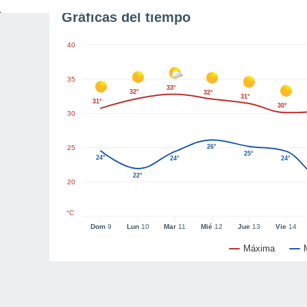
Gráficas del tiempo
40
35
33°
32°
32°
31°
31°
30°
30
26°
25
25°
24°
24°
24°
22°
20
°C
Dom
9
Lun
10
Mar
11
Mié
12
Jue
13
Vie
14
Máxima