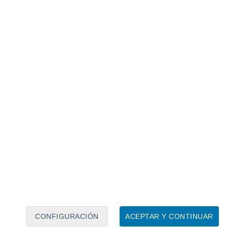
Calendario lunar
Lun
Mar
Mié
Jue
Vie
Sáb
Dom
9
10
11
12
13
14
15
16
17
18
19
20
21
22
CONFIGURACIÓN
ACEPTAR Y CONTINUAR