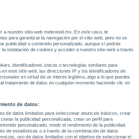
Aviso de nivel amarillo
Alerta moderada por altas
temperaturas en Gradara hoy
r a nuestro sitio web meteored.mx. En este caso, te
as para garantizar la navegación por el sitio web, pero no se
rar publicidad o contenido personalizado, aunque sí podrás
 la instalación de cookies y acceder a nuestro sitio web a través
go en
es, identificadores únicos o tecnologías similares para
r de
n este sitio web, las direcciones IP y los identificadores de
rsonales en virtud de un interés legítimo, algo a lo que puedes
eratura
Radar de lluvia
Satélites
Modelos
 al tratamiento de datos en cualquier momento haciendo clic en
miento de datos:
iércoles
Jueves
Viernes
Sábado
uso de datos limitados para seleccionar anuncios básicos, crear
12 Ago
13 Ago
14 Ago
15 Ago
ccionar la publicidad personalizada, crear un perfil para
ontenido personalizado, medir el rendimiento de la publicidad,
vés de estadísticas o a través de la combinación de datos
rvicios, uso de datos limitados con el objetivo de seleccionar el