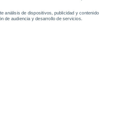
32°
/
26°
31°
/
25°
30°
/
24°
31°
/
21°
e análisis de dispositivos, publicidad y contenido
n de audiencia y desarrollo de servicios.
-
27
km/h
14
-
31
km/h
15
-
32
km/h
13
-
29
km/h
Noreste
6 Alto
11
-
26 km/h
FPS:
15-25
Noreste
4 Medio
9
-
25 km/h
FPS:
6-10
Noreste
3 Medio
8
-
21 km/h
FPS:
6-10
Noreste
1 Bajo
7
-
19 km/h
FPS:
no