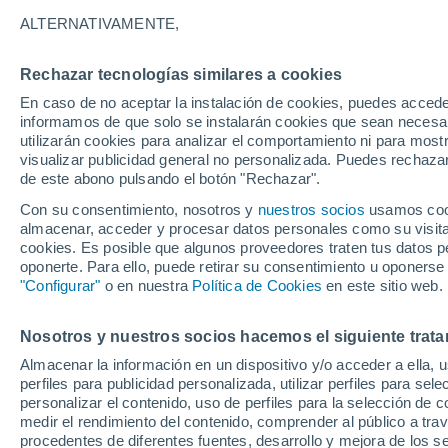
30°
ALTERNATIVAMENTE,
Rechazar tecnologías similares a cookies
UV
6 Alto
En caso de no aceptar la instalación de cookies, puedes accede
Sensación de 31°
FPS
15-25
informamos de que solo se instalarán cookies que sean necesari
utilizarán cookies para analizar el comportamiento ni para most
visualizar publicidad general no personalizada. Puedes rechazar
de este abono pulsando el botón "Rechazar".
Predicción
Se aproximan tormentas esta tarde de domin
Con su consentimiento, nosotros y
nuestros socios
usamos cooki
la CDMX: mayor probabilidad de lluvia a parti
almacenar, acceder y procesar datos personales como su visita e
las 13:00 horas
cookies. Es posible que algunos proveedores traten tus datos pe
Clima 1 - 7 días
Por hora
Actualidad
Mapa de temp
oponerte. Para ello, puede retirar su consentimiento u oponerse
"Configurar"
o en nuestra
Política de Cookies
en este sitio web.
Nosotros y nuestros socios hacemos el siguiente trata
Mañana
Martes
M
Hoy
Almacenar la información en un dispositivo y/o acceder a ella, 
10 Ago
11 Ago
9 Ago
perfiles para publicidad personalizada, utilizar perfiles para sele
personalizar el contenido, uso de perfiles para la selección de c
medir el rendimiento del contenido, comprender al público a tra
procedentes de diferentes fuentes, desarrollo y mejora de los se