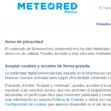
Clima
Not
Aviso de privacidad
El contenido de Meteored.mx (meteored.mx) ha sido elaborado p
ofrece es de calidad. Puedes acceder a este sitio web mediante
Aceptar cookies y acceder de forma gratuita
Inicio
Italia
Pesaro y Urbino
Gradara
La publicidad digital personalizada, basada en la información r
financiar nuestra actividad para seguir ofreciéndote contenido c
Clima en Gradara
Pulsando el botón "Aceptar y continuar", puedes acceder a la w
nuestras o de nuestros socios, que nos permiten el seguimiento
15:15
Domingo
desarrollar un perfil específico para mostrarte publicidad y co
más información en nuestra
Política de Cookies
y retirar en cu
Configuración de cookies
que aparece disponible en el pie de n
Soleado