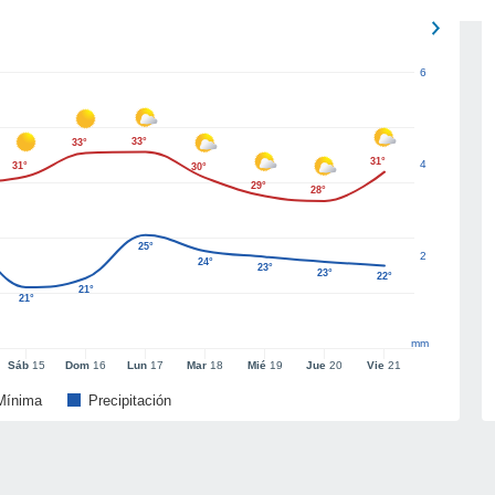
6
33°
33°
31°
4
31°
30°
29°
28°
25°
2
24°
23°
23°
22°
21°
21°
mm
Sáb
15
Dom
16
Lun
17
Mar
18
Mié
19
Jue
20
Vie
21
Mínima
Precipitación