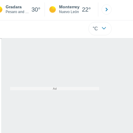
Gradara
Monterrey
Mexicali
30°
22°
Pesaro and Urbino
Nuevo León
Baja C
°C