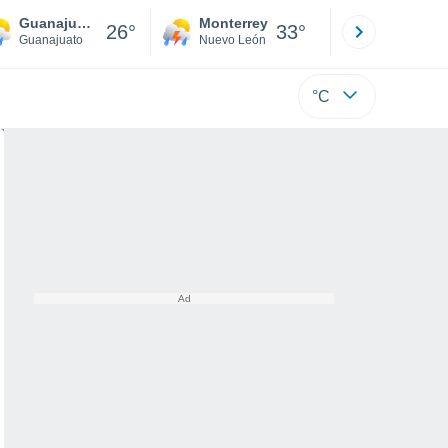
Guanajuato
Monterrey
Mexicali
26°
33°
Guanajuato
Nuevo León
Baja C
°C