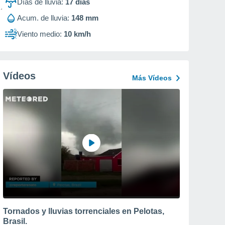
Días de lluvia:
17
días
Acum. de lluvia:
148 mm
Viento medio:
10 km/h
Vídeos
Más Vídeos
Tornados y lluvias torrenciales en Pelotas,
Brasil.