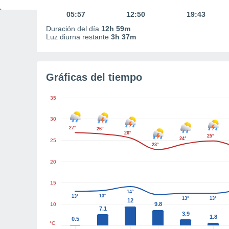
Primera luz
Mediodía
Última luz
05:57
12:50
19:43
Duración del día
12h 59m
Luz diurna restante
3h 37m
Gráficas del tiempo
35
30
27°
26°
26°
25°
24°
25
23°
20
15
14°
13°
13°
13°
13°
12
9.8
10
7.1
3.9
1.8
0.5
°C