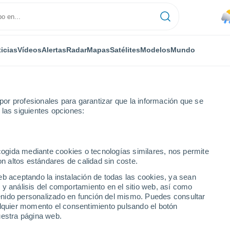
icias
Vídeos
Alertas
Radar
Mapas
Satélites
Modelos
Mundo
or profesionales para garantizar que la información que se
 las siguientes opciones:
ecogida mediante cookies o tecnologías similares, nos permite
on altos estándares de calidad sin coste.
eb aceptando la instalación de todas las cookies, ya sean
 y análisis del comportamiento en el sitio web, así como
...
ntenido personalizado en función del mismo. Puedes consultar
alquier momento el consentimiento pulsando el botón
Por hora
uestra página web.
Cielos nubosos en las próximas
horas