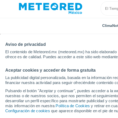
Clima
Not
Aviso de privacidad
El contenido de Meteored.mx (meteored.mx) ha sido elaborado p
ofrece es de calidad. Puedes acceder a este sitio web mediante
Aceptar cookies y acceder de forma gratuita
Inicio
Estado de Guanajuato
Guanajuato
La publicidad digital personalizada, basada en la información r
financiar nuestra actividad para seguir ofreciéndote contenido c
Clima en Guanajuato
Pulsando el botón "Aceptar y continuar", puedes acceder a la w
nuestras o de nuestros socios, que nos permiten el seguimiento
16:06
Viernes
desarrollar un perfil específico para mostrarte publicidad y co
más información en nuestra
Política de Cookies
y retirar en cu
Configuración de cookies
que aparece disponible en el pie de n
Lluvia débil