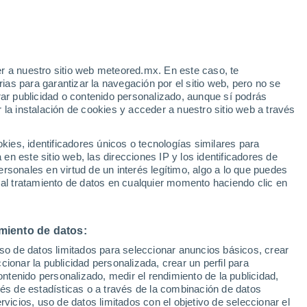
Riesgo de tormentas
Este fin de semana
r a nuestro sitio web meteored.mx. En este caso, te
as para garantizar la navegación por el sitio web, pero no se
rar publicidad o contenido personalizado, aunque sí podrás
 la instalación de cookies y acceder a nuestro sitio web a través
irma:
es, identificadores únicos o tecnologías similares para
n este sitio web, las direcciones IP y los identificadores de
rsonales en virtud de un interés legítimo, algo a lo que puedes
Actualidad
Mapa de lluvia
Hoy
Radar de lluvia
Satélites
Mode
 al tratamiento de datos en cualquier momento haciendo clic en
miento de datos:
Lunes
Martes
Miércoles
Jueves
uso de datos limitados para seleccionar anuncios básicos, crear
10 Ago
11 Ago
12 Ago
13 Ago
ccionar la publicidad personalizada, crear un perfil para
ontenido personalizado, medir el rendimiento de la publicidad,
vés de estadísticas o a través de la combinación de datos
rvicios, uso de datos limitados con el objetivo de seleccionar el
90%
90%
80%
80%