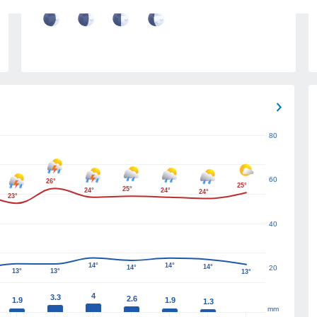
17
18
19
20
80
60
26°
25°
25°
24°
24°
24°
23°
40
14°
14°
14°
14°
20
13°
13°
13°
4
3.3
2.6
1.9
1.9
1.3
mm