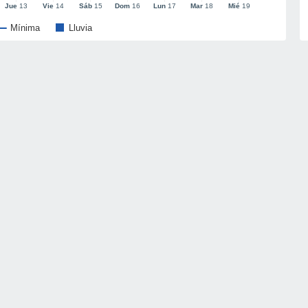
Jue
13
Vie
14
Sáb
15
Dom
16
Lun
17
Mar
18
Mié
19
Mínima
Lluvia