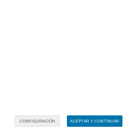
Calendario lunar
Lun
Mar
Mié
Jue
Vie
Sáb
Dom
7
8
9
10
11
12
13
14
15
16
CONFIGURACIÓN
ACEPTAR Y CONTINUAR