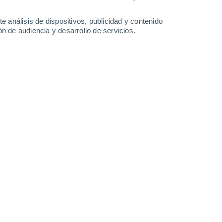
9.8 mm
3.9 mm
1.8 mm
1.9 mm
23°
/
12°
24°
/
13°
25°
/
13°
23°
/
13°
e análisis de dispositivos, publicidad y contenido
n de audiencia y desarrollo de servicios.
-
30
km/h
9
-
35
km/h
7
-
28
km/h
5
-
29
km/h
sto
on temperaturas alrededor de
19°C
.
Por la tarde
, tendremos
eraturas en torno a los
25°C
.
Durante la noche
, habrá
os
17°C
.
Vientos del Noreste a lo largo del día, con una
Noreste
5 Medio
16
-
38 km/h
FPS:
6-10
Noreste
2 Bajo
18
-
39 km/h
FPS:
no
Noreste
1 Bajo
22
-
48 km/h
FPS:
no