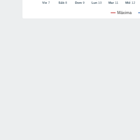
Vie
7
Sáb
8
Dom
9
Lun
10
Mar
11
Mié
12
Máxima