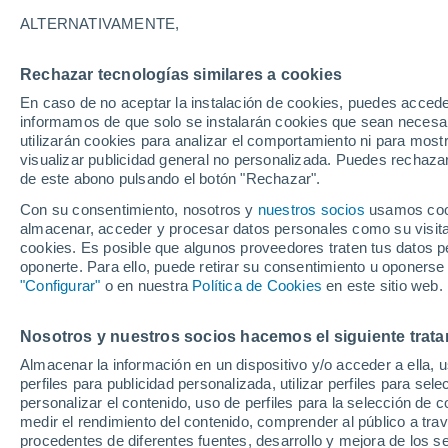
26°
ALTERNATIVAMENTE,
Rechazar tecnologías similares a cookies
30%
En caso de no aceptar la instalación de cookies, puedes accede
Sensación de 26°
0.1 mm
informamos de que solo se instalarán cookies que sean necesari
utilizarán cookies para analizar el comportamiento ni para most
visualizar publicidad general no personalizada. Puedes rechazar
de este abono pulsando el botón "Rechazar".
Predicción
La Organización Meteorológica Mundial conf
Con su consentimiento, nosotros y
nuestros socios
usamos cooki
"El Niño alcanza una fuerza no vista en años
almacenar, acceder y procesar datos personales como su visita e
cookies. Es posible que algunos proveedores traten tus datos pe
Clima 1 - 7 días
Por hora
Fin de Semana
Mañana
oponerte. Para ello, puede retirar su consentimiento u oponerse
"Configurar"
o en nuestra
Política de Cookies
en este sitio web.
Nosotros y nuestros socios hacemos el siguiente trata
Mañana
Domingo
Hoy
Almacenar la información en un dispositivo y/o acceder a ella, 
8 Ago
9 Ago
7 Ago
perfiles para publicidad personalizada, utilizar perfiles para sele
personalizar el contenido, uso de perfiles para la selección de c
medir el rendimiento del contenido, comprender al público a tra
procedentes de diferentes fuentes, desarrollo y mejora de los se
90%
90%
60%