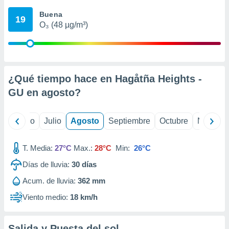
ados con el
 seleccionar
Buena
19
o.
O₃ (48 µg/m³)
calización
precisa e
ión mediante
, publicidad
¿Qué tiempo hace en Hagåtña Heights -
GU en
agosto
?
dos,
 publicidad
,
yo
Junio
Julio
Agosto
Septiembre
Octubre
Noviemb
ón de
 desarrollo
s.
T. Media:
27°C
Max.:
28°C
Min:
26°C
tros 1199
Días de lluvia:
30
días
ios
Acum. de lluvia:
362 mm
Viento medio:
18 km/h
Salida y Puesta del sol