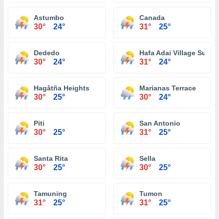
Astumbo
Canada
30°
24°
31°
25°
Dededo
Hafa Adai Village Subdi
30°
24°
31°
24°
Hagåtña Heights
Marianas Terrace
30°
25°
30°
24°
Piti
San Antonio
30°
25°
31°
25°
Santa Rita
Sella
30°
25°
30°
25°
Tamuning
Tumon
31°
25°
31°
25°