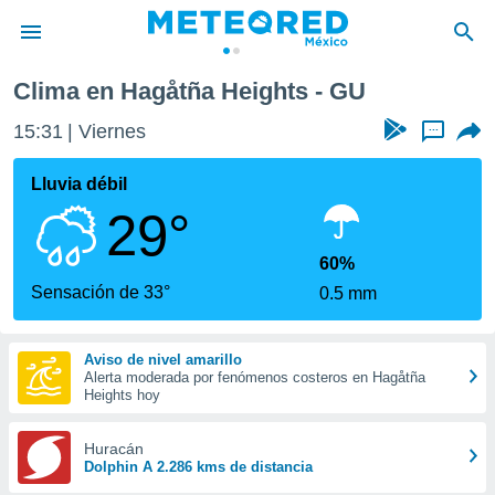
Clima en Hagåtña Heights - GU
privacidad
15:31
Viernes
...
o de
mx
mx) ha sido
Lluvia débil
or
29°
es para
ue la
 que se
60%
e calidad.
Sensación de 33°
0.5 mm
eder a este
ediante las
opciones:
Aviso de nivel amarillo
Alerta moderada por fenómenos costeros en Hagåtña
ookies y
Heights hoy
e forma
Huracán
d digital
Dolphin A 2.286 kms de distancia
ada, basada